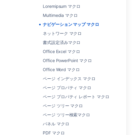
Loremipsum マクロ
Multimedia マクロ
ナビゲーション マップ マクロ
ネットワーク マクロ
書式設定済みマクロ
Office Excel マクロ
Office PowerPoint マクロ
Office Word マクロ
ページ インデックス マクロ
ページ プロパティ マクロ
ページ プロパティ レポート マクロ
ページ ツリー マクロ
ページ ツリー検索マクロ
パネル マクロ
PDF マクロ