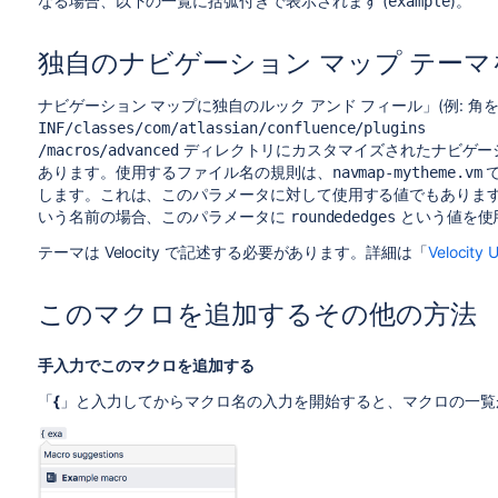
なる場合、以下の一覧に括弧付きで表示されます (
)。
example
独自のナビゲーション マップ テー
ナビゲーション マップに独自のルック アンド フィール」(例: 角
INF/classes/com/atlassian/confluence/plugins
ディレクトリにカスタマイズされたナビゲーシ
/macros/advanced
あります。使用するファイル名の規則は、
navmap-mytheme.vm
します。これは、このパラメータに対して使用する値でもありま
いう名前の場合、このパラメータに
という値を使
roundededges
テーマは Velocity で記述する必要があります。詳細は「
Velocity 
このマクロを追加するその他の方法
手入力でこのマクロを追加する
「
{
」と入力してからマクロ名の入力を開始すると、マクロの一覧