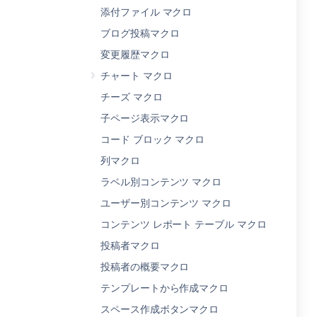
添付ファイル マクロ
ブログ投稿マクロ
変更履歴マクロ
チャート マクロ
チーズ マクロ
子ページ表示マクロ
コー​ド ブロック マクロ
列マクロ
ラベル別コンテンツ マクロ
ユーザー別コンテンツ マクロ
コンテンツ レポート テーブル マクロ
投稿者マクロ
投稿者の概要マクロ
テンプレートから作成マクロ
スペース作成ボタンマクロ