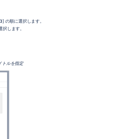
タ
ー
を
ロ
] の順に選択します。
変
更
を選択します。
す
る
独
自
の
イトルを指定
ナ
ビ
ゲ
ー
シ
ョ
ン
マ
ッ
プ
テ
ー