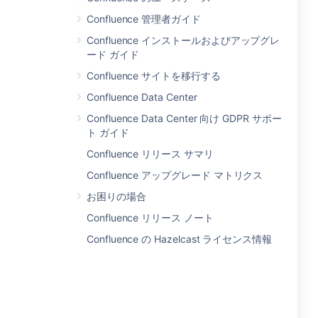
Confluence 管理者ガイド
Confluence インストールおよびアップグレ
ード ガイド
Confluence サイトを移行する
Confluence Data Center
Confluence Data Center 向け GDPR サポー
ト ガイド
Confluence リリース サマリ
Confluence アップグレード マトリクス
お困りの場合
Confluence リリース ノート
Confluence の Hazelcast ライセンス情報