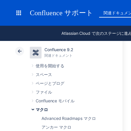
Confluence サポート
関連ドキュメ
Atlassian Cloud で次のステージに
Confluence 9.2
関連ドキュメント
使用を開始する
スペース
ページとブログ
ファイル
Confluence モバイル
マクロ
Advanced Roadmaps マクロ
アンカー マクロ