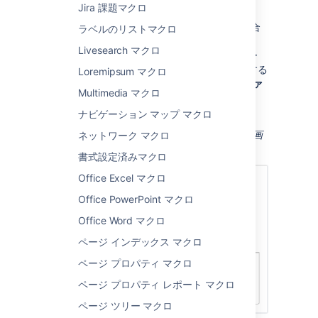
ページでのマクロの操作
Jira 課題マクロ
ページの表示中に、画像にマウス カーソルを合
ラベルのリストマクロ
わせてユーザーのホバー プロファイルを表示
Livesearch マクロ
し、ユーザーの画像か名前を選択してユーザー
プロファイルを表示できます。ページを編集する
Loremipsum マクロ
際に、このマクロを選択し、[
ユーザー プロファ
Multimedia マクロ
イルの表示
] を選択して、そのユーザーの
プロファイル
を表示することもできます。
ナビゲーション マップ マクロ
スクリーンショット: ユーザーのプロファイル画
ネットワーク マクロ
像を表示するユーザー プロファイル マクロ。
書式設定済みマクロ
Office Excel マクロ
Office PowerPoint マクロ
Office Word マクロ
ページ インデックス マクロ
ページ プロパティ マクロ
ページ プロパティ レポート マクロ
ページ ツリー マクロ