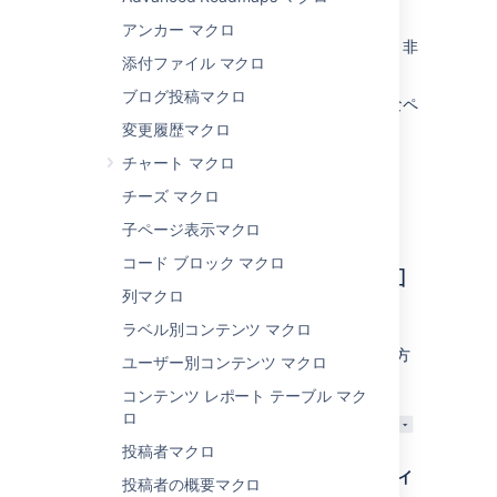
ベット順のインデックスを作成できます。
アンカー マクロ
これは
従来のマクロ
で、制限事項があるため、非
添付ファイル マクロ
常に大きなスペースでの利用には適しません。
ブログ投稿マクロ
小さなスペースでは、このマクロは次のようなペ
ージのディレクトリの表示に役立ちます。
変更履歴マクロ
プロジェクト ページ
チャート マクロ
ナレッジベース記事
チーズ マクロ
プロセス ページや手順ページ
子ページ表示マクロ
コー​ド ブロック マクロ
このマクロをページに追加
列マクロ
する
ラベル別コンテンツ マクロ
ページ インデックス マクロのページへの追加方
ユーザー別コンテンツ マクロ
法
コンテンツ レポート テーブル マク
ロ
エディターのツールバーから、[
挿入
]
> [
その他のマクロ
] の順に選択します。
投稿者マクロ
[
ナビゲーション
] カテゴリから [
ページ イ
投稿者の概要マクロ