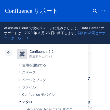
Confluence サポート
Atlassian Cloud で次のステージに進みましょう。Data Center の
サポートは、2029 年 3 月 28 日に終了します。
詳細の確認とサポ
ートはこちら ->
Confluence 9.2
アトラシアン サポート
Confluence 9.2
関連ドキュメント
マクロ
関連ドキュメント
クラウド
Data Center 9.2
使用を開始する
スペース
ページ インデック
ページとブログ
ス マクロ
ファイル
Confluence モバイル
マクロ
ページ インデックス マクロをページに追加する
と、現在のスペースのすべてのページのアルファ
Advanced Roadmaps マクロ