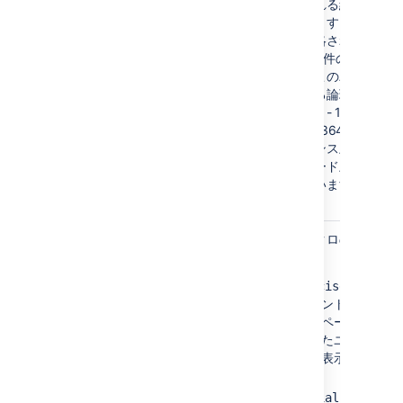
結果の最大数
15
表示される結果の最大
)
指定します。このパラ
(max
タが省略されている場
最大 15 件の結果が
ます。このパラメータ
可できる論理的な最大値
の 31 乗 - 1 (または
2147483647) です
ォーマンス上の理由に
り、コード上で 200 
されています。詳細は
ら
。
テーマ
このマクロの外観を選
concise
)
ます。
(theme
— 更新
concise
コメントされたペ
名、ページ通知を
ーしたユーザー、
時を表示する既定
ト。
— 最近の
social