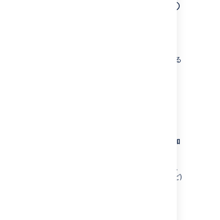
このマクロを追加するその
他の方法
手入力でこのマクロを追加する
「
{
」と入力してからマクロ名の入力を開始する
と、マクロの一覧が表示されます。
Wiki マークアップを使用してこのマクロを追加
する
これは、エディタ外部 (スペースのサイドバー、
ヘッダー、フッターのカスタム コンテンツなど)
でマクロを追加する場合に便利です。
マクロ名:
recently-updated
マクロ本文:
なし。