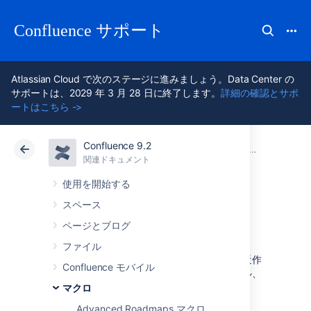
Confluence サポート
Atlassian Cloud で次のステージに進みましょう。Data Center の
サポートは、2029 年 3 月 28 日に終了します。
詳細の確認とサポ
ートはこちら ->
Confluence 9.2
アトラシアン サポート
Confluence 9.2
関連ドキュメント
マクロ
関連ドキュメント
クラウド
Data Center 9.2
使用を開始する
スペース
最近の更新マクロ
ページとブログ
ファイル
最近の更新マクロをページに追加すると、最近作
Confluence モバイル
成または編集されたページ、ブログ、ファイル、
およびコメントの一覧が表示されます。
マクロ
Advanced Roadmaps マクロ
これは以下の場合に適しています。