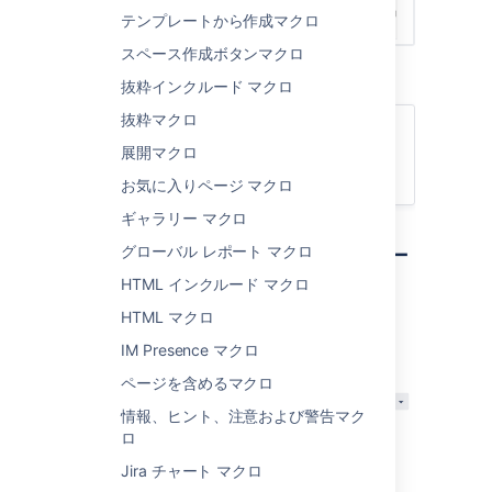
テンプレートから作成マクロ
スペース作成ボタンマクロ
抜粋インクルード マクロ
抜粋マクロ
カレンダーの作成または既存のカレンダー
展開マクロ
の登録に関する一般的な情報については、
「
Team Calendars
」を参照してください。
お気に入りページ マクロ
ギャラリー マクロ
Team Calendar マクロをペー
グローバル レポート マクロ
HTML インクルード マクロ
ジに追加する
HTML マクロ
Team Calendar マクロをページに追加するに
IM Presence マクロ
は、次の手順を実行します。
ページを含めるマクロ
エディターのツールバーから、[
挿入
]
情報、ヒント、注意および警告マク
> [
その他のマクロ
] の順に選択します。
ロ
[
レポート
] カテゴリから [
Team
Jira チャート マクロ
Calendar
] を選択します。