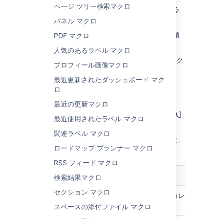
ページ ツリー検索マクロ
マクロ パラメーターは、マクロの動作を変える
ために使用します。
パネル マクロ
マクロ パラメーターを変更するには、次の手順
PDF マクロ
を実行します。
人気のあるラベル マクロ
エディタでマクロのプレースホルダーをク
プロフィール画像マクロ
リックし、[
編集
] を選択します。
最近更新されたダッシュボード マク
ロ
最近の更新マクロ
必要に応じてパラメータを更新し、[
挿入
]
最近使用されたラベル マクロ
を選択します。
関連ラベル マクロ
このマクロで使用できるパラメーターの一覧は、
ロードマップ プランナー マクロ
次のとおりです。
RSS フィード マクロ
既
パラメーター
必須
説明
検索結果マクロ
定
セクション マクロ
カレンダー
はい
空
表示するカレンダーの
欄
スペースの添付ファイル マクロ