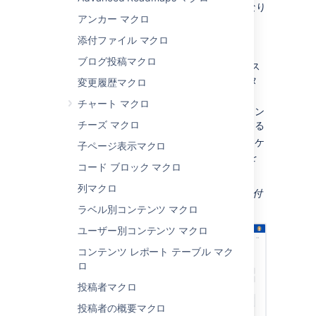
ベントを簡単に追跡および管理できるようになり
アンカー マクロ
ます。
添付ファイル マクロ
このマクロは以下の場合に適しています。
ブログ投稿マクロ
プロジェクト スペースとチーム スペース
でのチーム イベント、プロジェクトのタ
変更履歴マクロ
イムライン、マイルストーンを表示する
チャート マクロ
Jira 課題の期限とスプリント日をスプリン
チーズ マクロ
ト計画またはふりかえりページで共有する
すべてのユーザーが表示できる場所にスケ
子ページ表示マクロ
ジュールとオンコール ローテーションを
コー​ド ブロック マクロ
公開する
列マクロ
スクリーンショット: 重要なプロジェクトの日付
を示す Team Calendar マクロ。
ラベル別コンテンツ マクロ
ユーザー別コンテンツ マクロ
コンテンツ レポート テーブル マク
ロ
投稿者マクロ
投稿者の概要マクロ