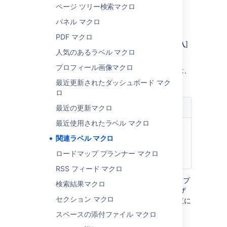
ページ ツリー検索マクロ
パネル マクロ
PDF マクロ
必要に応じてパラメータを更新し、[
挿入
]
人気のあるラベル マクロ
を選択します。
プロフィール画像マクロ
このマクロで使用できるパラメーターの一覧は、
次のとおりです。
最近更新されたダッシュボード マク
ロ
パラメー
既
説明
最近の更新マクロ
ター
定
最近使用されたラベル マクロ
これらの
な
関連ラベルを表示するラ
関連ラベル マクロ
ラベルだ
し
ベルを指定します。例:
けを表示
documentation,how-
ロードマップ プランナー マクロ
)
。
(labels
to
RSS フィード マクロ
Confluence の保存形式または wiki マークアップ
検索結果マクロ
で使用されるパラメーター名がマクロ ブラウザ
セクション マクロ
で使用されるラベルと異なる場合、以下の一覧に
括弧付きで表示されます (
)。
example
スペースの添付ファイル マクロ