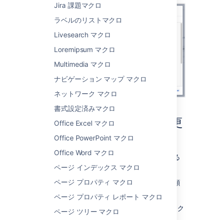
Jira 課題マクロ
ラベルのリストマクロ
Livesearch マクロ
Loremipsum マクロ
Multimedia マクロ
ナビゲーション マップ マクロ
ネットワーク マクロ
書式設定済みマクロ
マクロ パラメーターを変更
Office Excel マクロ
する
Office PowerPoint マクロ
Office Word マクロ
マクロ パラメーターは、マクロの動作を変える
ために使用します。
ページ インデックス マクロ
ページ プロパティ マクロ
マクロ パラメーターを変更するには、次の手順
を実行します。
ページ プロパティ レポート マクロ
エディタでマクロのプレースホルダーをク
ページ ツリー マクロ
リックし、[
編集
] を選択します。