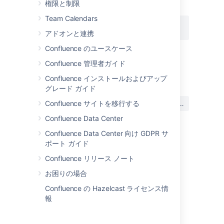
権限と制限
マクロ本文:
なし。
Team Calendars
{related-labels:labels=choc,cake}
アドオンと連携
Confluence のユースケース
Confluence 管理者ガイド
最終更新日: 2024 年 10 月 3 日
Confluence インストールおよびアップ
グレード ガイド
この内容はお役に立ちました
Confluence サイトを移行する
はい
いいえ
か?
Confluence Data Center
Confluence Data Center 向け GDPR サ
ポート ガイド
関連コンテンツ
Confluence リリース ノート
International Characters in Notification Email
お困りの場合
Subject Lines Are Being Replaced with
Confluence の Hazelcast ライセンス情
Question Mark
報
The email request received on Jira Service
Desk displays the content in a non-readable