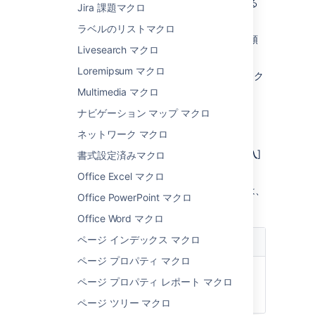
マクロ パラメーターは、マクロの動作を変える
Jira 課題マクロ
ために使用します。
ラベルのリストマクロ
マクロ パラメーターを変更するには、次の手順
Livesearch マクロ
を実行します。
Loremipsum マクロ
エディタでマクロのプレースホルダーをク
リックし、[
編集
] を選択します。
Multimedia マクロ
ナビゲーション マップ マクロ
ネットワーク マクロ
必要に応じてパラメータを更新し、[
挿入
]
書式設定済みマクロ
を選択します。
Office Excel マクロ
このマクロで使用できるパラメーターの一覧は、
Office PowerPoint マクロ
次のとおりです。
Office Word マクロ
パラメータ
必
既
ページ インデックス マクロ
説明
ー
須
定
ページ プロパティ マクロ
HTML ペー
は
な
インクルードする
ページ プロパティ レポート マクロ
ジの URL
い
し
ページの URL。
)
(url
ページ ツリー マクロ