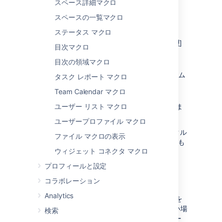
スペース詳細マクロ
す。
スペースの一覧マクロ
HTML インクルード マクロを有効化する方法
ステータス マクロ
[
管理
] メニュー
から、[
アプリの管理
]
目次マクロ
に移動します。
目次の領域マクロ
ドロップダウンから [
システム
] を選択
し、
Confluence HTML Macros
システム
タスク レポート マクロ
アプリを検索します。
Team Calendar マクロ
リストを展開し、
html-include (html-
include-xhtml)
モジュールを有効化しま
ユーザー リスト マクロ
す。
ユーザープロファイル マクロ
管理者は
許可リスト
を使用して、HTML インクル
ファイル マクロの表示
ード マクロに表示できる URL を制限することも
ウィジェット コネクタ マクロ
できます。
プロフィールと設定
トラブルシューティング
コラボレーション
Analytics
管理者は信頼済みの URL の
許可リスト
を
定義できます。URL が許可リストにない場
検索
合、HTML インクルード マクロにエラー