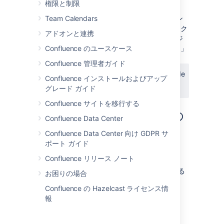
権限と制限
メッセージが表示されます。
HTML インクルード マクロは、絶対リン
Team Calendars
クを持つページにのみ使用可能です。マク
アドオンと連携
ロを使用して相対リンクの HTML ページ
を含めると、「ページが見つかりません」
Confluence のユースケース
エラーが表示されます。「
Confluence 管理者ガイド
CONFSERVER-6567
-
HTML Include
Confluence インストールおよびアップ
macro should rewrite relative links to
グレード ガイド
point to remote site
CLOSED
」をご参照ください。
Confluence サイトを移行する
このマクロを追加するその
Confluence Data Center
他の方法
Confluence Data Center 向け GDPR サ
ポート ガイド
手入力でこのマクロを追加する
Confluence リリース ノート
「
{
」と入力してからマクロ名の入力を開始する
お困りの場合
と、マクロの一覧が表示されます。
Confluence の Hazelcast ライセンス情
報