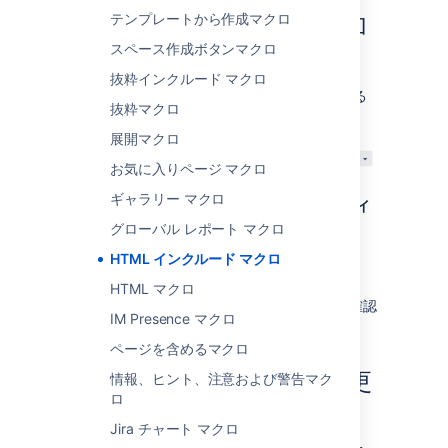
テンプレートから作成マクロ
このマクロをページに追加
スペース作成ボタンマクロ
する
抜粋インクルード マクロ
HTML インクルード マクロをページに追加する
抜粋マクロ
には、次の手順を実行します。
展開マクロ
エディターのツールバーから、[
挿入
]
お気に入りページ マクロ
> [
その他のマクロ
] の順に選択します。
ギャラリー マクロ
[
外部コンテンツ
] カテゴリから [
HTML イ
ンクルード
] を選択します。
グローバル レポート マクロ
表示したい URL を入力します。
HTML インクルード マクロ
[
挿入
] をクリックします。
HTML マクロ
その後、ページを公開するとマクロの動作を確認
IM Presence マクロ
できます。
ページを含めるマクロ
マクロ パラメーターを変更
情報、ヒント、注意および警告マク
ロ
する
Jira チャート マクロ