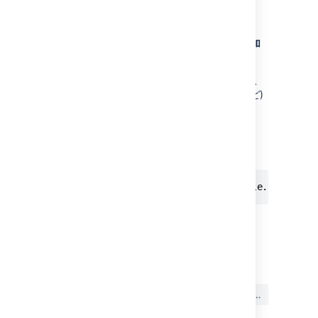
Wiki マークアップを使用してこのマクロを追加
する
これは、エディタ外部 (スペースのサイドバー、
ヘッダー、フッターのカスタム コンテンツなど)
でマクロを追加する場合に便利です。
マクロ名:
html-include
マクロ本体:
なし。
{html-include:url=http://www.example.com}
最終更新日: 2024 年 10 月 3 日
この内容はお役に立ちました
はい
いいえ
か?