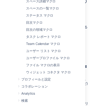
このマクロを追加するその
スペース詳細マクロ
他の方法
スペースの一覧マクロ
ステータス マクロ
手入力でこのマクロを追加する
目次マクロ
「
{
」と入力してからマクロ名の入力を開始する
目次の領域マクロ
と、マクロの一覧が表示されます。
タスク レポート マクロ
Team Calendar マクロ
ユーザー リスト マクロ
ユーザープロファイル マクロ
ファイル マクロの表示
Wiki マークアップを使用してこのマクロを追加
する
ウィジェット コネクタ マクロ
これは、エディタ外部 (スペースのサイドバー、
プロフィールと設定
ヘッダー、フッターのカスタム コンテンツなど)
コラボレーション
でマクロを追加する場合に便利です。
Analytics
マクロ名:
section
検索
マクロ本文：
1 つ以上の列マクロで構成されるリ