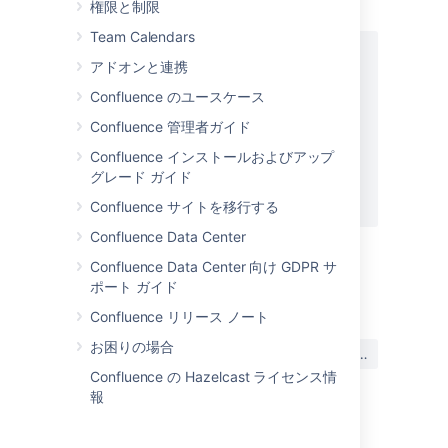
権限と制限
ッチテキスト
Team Calendars
{section:border=true}

アドオンと連携
{column:width=100px}

Confluence のユースケース
This is the content of *column 1*.

{column}

Confluence 管理者ガイド
{column}

Confluence インストールおよびアップ
This is the content of *column 2*.

グレード ガイド
{column}

{section}
Confluence サイトを移行する
Confluence Data Center
Confluence Data Center 向け GDPR サ
最終更新日: 2024 年 10 月 3 日
ポート ガイド
Confluence リリース ノート
この内容はお役に立ちました
お困りの場合
はい
いいえ
か?
Confluence の Hazelcast ライセンス情
報
関連コンテンツ