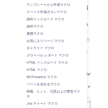
テンプレートから作成マクロ
このマクロをページに追加
スペース作成ボタンマクロ
する
抜粋インクルード マクロ
セクション マクロをページに追加するには、次
抜粋マクロ
の手順を実行します。
展開マクロ
エディターのツールバーから、[
挿入
]
お気に入りページ マクロ
> [
その他のマクロ
] の順に選択します。
ギャラリー マクロ
[
形式設定
] カテゴリから [
セクション
] を
グローバル レポート マクロ
選択します。
[
挿入
] をクリックします。
HTML インクルード マクロ
この後、マクロの本文への入力を開始し、
HTML マクロ
列マクロ
をいくつか追加してからページを公開す
IM Presence マクロ
ると、マクロの動作を確認できます。
ページを含めるマクロ
スクリーンショット: エディタでのセクション マ
情報、ヒント、注意および警告マク
クロと列マクロ
ロ
Jira チャート マクロ