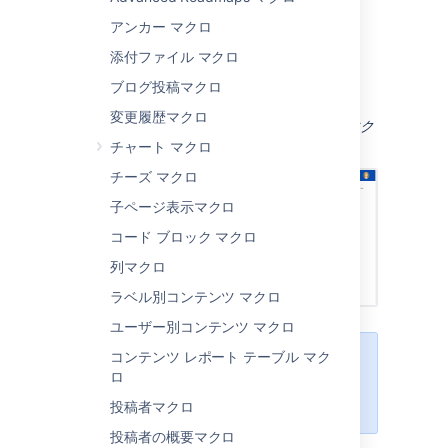
現します。
アンカー マクロ
このマクロは、以下の場合に適しています。
添付ファイル マクロ
4 つ以上の列が必要である、または
ブログ投稿マクロ
列を特定の幅に設定する必要がある
変更履歴マクロ
スクリーンショット: セクション マクロと列マク
ロを使用した 4 列のレイアウトのページ。
チャート マクロ
チーズ マクロ
子ページ表示マクロ
コー​ド ブロック マクロ
列マクロ
ラベル別コンテンツ マクロ
ユーザー別コンテンツ マクロ
コンテンツ レポート テーブル マク
もっと簡単にページをレイアウトし
ロ
たい場合は、
ページ レイアウト
機
能をご利用ください。
投稿者マクロ
投稿者の概要マクロ