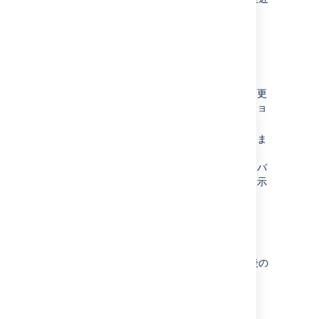
行われたページの変更内容を確認できます。
最近行われたページの変更内容を見るには：
その他のオプション
> [
ページ情報
] を選択します。
[最近の変更] セクションで、変更日、変更
者の情報とともに、ページの最新バージョ
ンを確認できます。
該当バージョンの横の
表示変更
を選択しま
す。
比較表示形式で表示されます。選択したバ
ージョンと以前のバージョンの差異が表示
されます。
未公開の変更を表示する
エディターでは、ページが最後に公開された後の
すべての変更を確認できます。、
その他のオプション
> [
変更を表示
] に移動します。