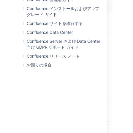
機能
説明
Confluence インストールおよびアップ
グレード ガイド
最新バージ
ページの最新バージョンを見
Confluence サイトを移行する
ョン
る。
Confluence Data Center
現在のバー
現在見ているバージョンと
ペ
Confluence Server および Data Center
ジョンとの
ージの最新バージョンを比較
向け GDPR サポート ガイド
相違点
する。
Confluence リリース ノート
このバージ
ページのコンテンツを今見て
お困りの場合
ョンを復元
いる以前のバージョンに戻
す。
ページ履歴
ページバージョンのリストに
を表示
戻る。
<< 前へ
お
前のバージョンまたは次のバ
よび
次へ
ージョンを見る。
>>