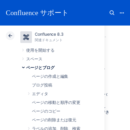
Confluence サポート
Confluence 8.3
アトラシアン サポート
Confluence 8.3
関連ドキュメント
ページとブロ
関連ドキュメント
クラウド
Data Center 8.3
使用を開始する
スペース
ページの履歴とペ
ページとブログ
ージ比較ビュー
ページの作成と編集
ブログ投稿
エディタ
Confluence は、各ページの変更履歴を、新規バ
ージョンの作成とその修正ごとにトラックしま
ページの移動と順序の変更
す。バージョン間の変更を見たり、必要であれ
ページのコピー
ば、以前のバージョンに戻したりすることができ
ます。
ページの削除または復元
ラベルの追加、削除、検索