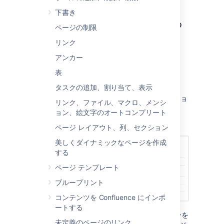
下書き
ページ履歴にアクセスする
ページの制限
ページ履歴を見るには：
リンク
アンカー
対象のページに移動し、
表
その他のオプション
> [
ページ履歴
] を選択します。
タスクの追加、割り当て、表示
バージョン番号を選択して、そのバージョ
リンク、ファイル、マクロ、メンシ
ンのコンテンツを表示します。
ョン、絵文字のオートコンプリート
スクリーンショット：ページ履歴
ページ レイアウト、列、セクション
美しくダイナミックなページを作成
する
ページ テンプレート
ブループリント
コンテンツを Confluence にインポ
ートする
各アバターをポイントすると、そのバージョンを
未定義のページのリンク