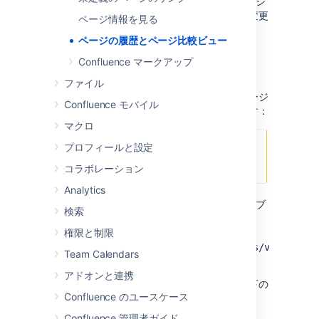
変更した人物の名前を表示します。1 つのページ
バージョンでそれぞれの人物が行った個々の変更
ページ情報を見る
を表示することはできません。
ページの履歴とページ比較ビュー
Confluence マークアップ
古いバージョンを見る
ファイル
ページの以前のバージョンを選択すると、ページ
Confluence モバイル
のトップにこのようなヘッダーが表示されます：
マクロ
プロフィールと設定
コラボレーション
Analytics
このページ バージョンを送信する場合は、ブ
検索
ラウザから URL をコピー アンド ペーストしま
す。リンクは次のような表示になります:
権限と制限
http://confluence.atlassian.com/pages/viewpage.
Team Calendars
pageId=12345.
アドオンと連携
ページの特定のバージョンを見る場合は、以下の
Confluence のユースケース
機能が有効です。
Confluence 管理者ガイド