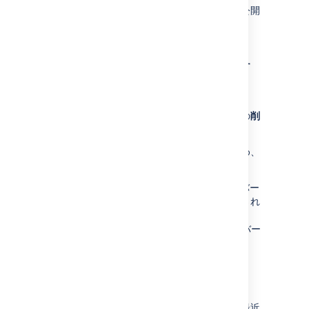
を復元すると下書きの内容は失われます。未公開
の下書きがある場合は警告が表示されます。
特定のバージョンを削除す
る
バージョンを削除するには、ページ履歴の横の
削
除
を選択します。
削除したバージョンはごみ箱に移動しないため、
削除すると復元できません。
Confluence Data Center
をご利用の場合、バー
ジョンの削除時に残りのバージョンは再採番され
ません。
管理者がサイトまたはスペースの
保持期間ルール
を定義している場合は、古いバー
ジョンも自動で削除される可能性があります。
変更内容を見る
ページ履歴表示または
ページ情報表示
から、最近