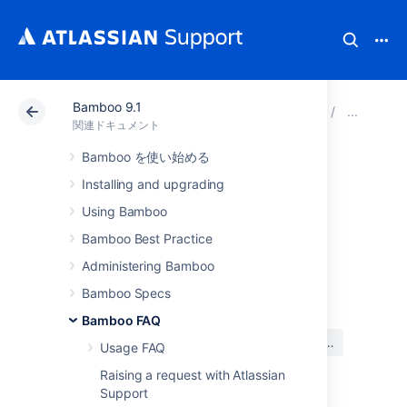
Bamboo 9.1
アトラシアン サポート
関連ドキュメント
Bamboo 9
用
関連ドキュメント
Bamboo を使い始める
権限
Installing and upgrading
Using Bamboo
See
plan permission
and
global permission
.
Bamboo Best Practice
Administering Bamboo
最終更新日 2007 年 6 月 29 日
Bamboo Specs
Bamboo FAQ
この内容はお役に立ちました
はい
いいえ
Usage FAQ
か?
Raising a request with Atlassian
Support