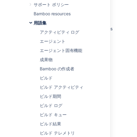
サポート ポリシー
関連コンテンツ
Bamboo resources
Permissions
用語集
Define company-managed space permissions
アクティビティ ログ
with schemes
エージェント
Manage access to your Confluence site
エージェント固有機能
Permissions
成果物
Permission schemes
Bamboo の作成者
permissions in Crucible
ビルド
ビルド アクティビティ
Permissions overview
ビルド期間
Permissions overview
ビルド ログ
Permissions overview
ビルド キュー
Troubleshoot access problems at the space
ビルド結果
level
ビルド テレメトリ