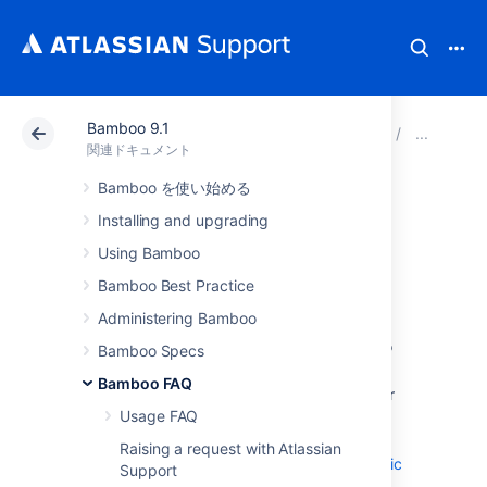
Bamboo 9.1
アトラシアン サポート
関連ドキュメント
Bamboo 9
用
関連ドキュメント
Bamboo を使い始める
エージェント
Installing and upgrading
Using Bamboo
A Bamboo
agent
is a service that can run
Bamboo Best Practice
job builds
. There are the following types of
Bamboo agents:
Administering Bamboo
local agents
run as part of the Bamboo
Bamboo Specs
server.
Bamboo FAQ
remote agents
run on computers, other
Usage FAQ
than the Bamboo server, that run the
remote agent
tool.
Raising a request with Atlassian
elastic agents
run in the
Amazon Elastic
Support
Compute Cloud (EC2)
.