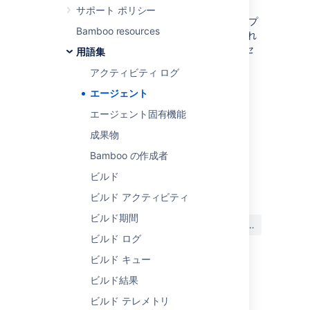
サポート ポリシー
ローカル エージェントは、Bamboo Server のプ
Bamboo resources
ロセス、つまりサーバーと同じ JVM で実行され
ます。各リモート エージェントは独自のプロセ
用語集
スで (つまり独自の JVM で) 実行されます。
アクティビティ ログ
Each agent has a defined set of
capabilities
エージェント
and can only run builds for jobs whose
requirements
match the agent's capabilities.
エージェント固有機能
成果物
Bamboo の作成者
最終更新日 2016 年 5 月 24 日
ビルド
ビルド アクティビティ
この内容はお役に立ちました
ビルド期間
はい
いいえ
か?
ビルド ログ
ビルド キュー
ビルド結果
関連コンテンツ
ビルド テレメトリ