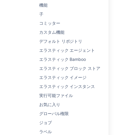
What are agents?
機能
Managing your elastic agents
子
Managing your elastic agents
コミッター
カスタム機能
About the AI customer service agent
デフォルト リポジトリ
Get admin latest config agents {agentId}
エラスティック エージェント
Configuring agents
エラスティック Bamboo
Viewing your elastic agents
エラスティック ブロック ストア
Viewing your elastic agents
エラスティック イメージ
Configuring agents
エラスティック インスタンス
実行可能ファイル
Create and edit Rovo agents
お気に入り
グローバル権限
ジョブ
Powered by
ラベル
Confluence
and
Scroll Viewport
.