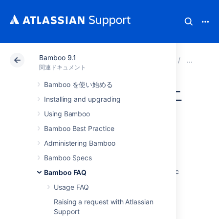
Bamboo 9.1
アトラシアン サポート
関連ドキュメント
Bamboo 9
用
関連ドキュメント
Bamboo を使い始める
エラスティック エ
Installing and upgrading
ージェント
Using Bamboo
Bamboo Best Practice
An
elastic agent
is an agent that runs in the
Administering Bamboo
Amazon Elastic Compute Cloud (EC2)
. An
Bamboo Specs
elastic agent process runs in an
elastic instance
of an
elastic image
. An elastic
Bamboo FAQ
agent inherits its capabilities from the
Usage FAQ
elastic image
that it was created from.
Raising a request with Atlassian
Support