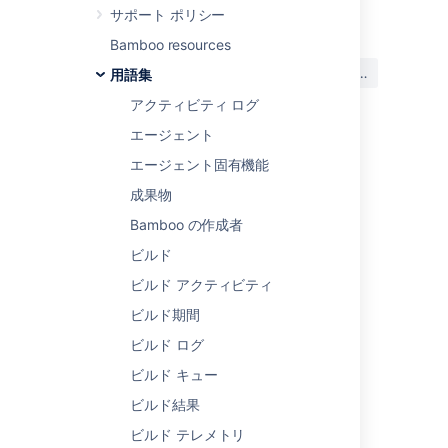
最終更新日 2016 年 5 月 24 日
サポート ポリシー
Bamboo resources
この内容はお役に立ちました
はい
いいえ
用語集
か?
アクティビティ ログ
エージェント
関連コンテンツ
エージェント固有機能
成果物
Managing your elastic agents
Bamboo の作成者
Managing your elastic agents
ビルド
Viewing your elastic agents
ビルド アクティビティ
Viewing your elastic agents
ビルド期間
Disabling an elastic agent
ビルド ログ
ビルド キュー
Disabling an elastic agent
ビルド結果
Elastic agent supervisor
ビルド テレメトリ
Elastic agent supervisor