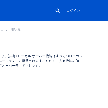
ログイン
用語集
関
、(共有) ローカル サーバー機能はすべてのローカル
連
エージェントに継承されます。ただし、共有機能の値
コ
ってオーバーライドされます。
ン
テ
ン
ツ
Defining
a
new