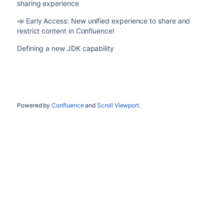
sharing experience
📣 Early Access: New unified experience to share and
restrict content in Confluence!
Defining a new JDK capability
Powered by
Confluence
and
Scroll Viewport
.