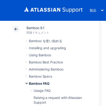
製品
Bamboo 9.1
関連ドキュメント
Bamboo を使い始める
Installing and upgrading
Using Bamboo
Bamboo Best Practice
Administering Bamboo
Bamboo Specs
Bamboo FAQ
Usage FAQ
Raising a request with Atlassian
Support