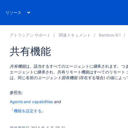
リソース
アトラシアン サポート
関連ドキュメント
Bamboo 9.1
共有機能
共有機能
は、該当するすべてのエージェントに継承されます。つまり
エージェントに継承され、共有リモート機能はすべてのリモート 
は、同じ名前の
エージェント固有機能
(存在する場合) の値によ
参照先:
Agents and capabilities
and
「
機能を設定する
」
最終更新日 2014 年 4 月 28 日