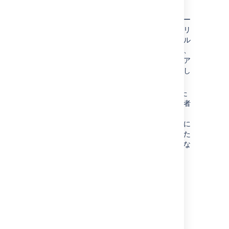
か。
ルールのトリガーを許可
して、ルー
ルのアクションが別のルールをトリ
ガーできるか否かを指定します。ル
ール実行ループを回避するために、
デフォルトでは、ルールの自動化ア
クションは他のルールをトリガーし
ません。
エラー時に通知:
ルールが失敗した
場合に、通知メールをルール所有者
に送信するタイミングを設定しま
す。ルールが初めて失敗したときに
のみ通知を送信するか、失敗するた
びに送信するか、まったく送信しな
いかを選択できます。
ルールの
所有者
。
[
保存
] を選択して変更を適用します。
最終更新日 2025 年 5 月 23 日