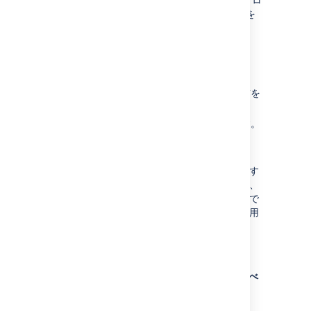
ジェクト、有効/無効といった主なプロパティを
編集できます。
ルールの詳細を編集する
ルールの一覧で、編集するルールの名前を
選択します。
ルールの詳細を必要に応じて編集します。
以下のプロパティが編集可能です。
名前
と
説明
。
ルールの
スコープ
。ルールを適用す
るプロジェクトを定義するもので、
グローバル管理設定からのみ編集で
きます。ルールは次の範囲内で適用
できます。
単一のプロジェクト
一連の
複数のプロジェクト
Jira インスタンスにあるすべ
てのプロジェクト
ルール トリガーを許可
するかどう