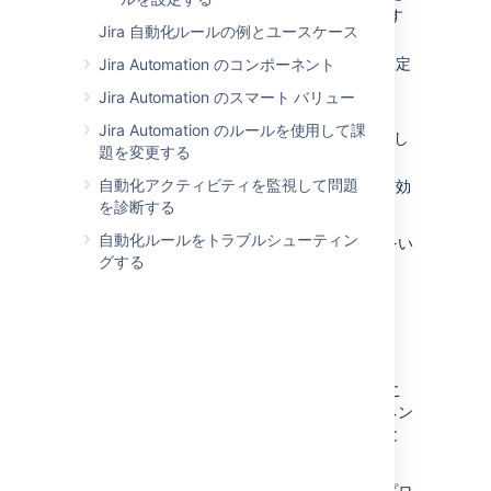
は [
ブランチ ルール
] のうちどれを追加す
Jira 自動化ルールの例とユースケース
るかを選択します。
ブランチ、アクション、または条件の設定
Jira Automation のコンポーネント
を行います。
Jira Automation のスマート バリュー
[保存]
を選択します。
Jira Automation のルールを使用して課
必要に応じて、ステップ 6 – 8 を繰り返し
題を変更する
てルールを設定します。
自動化アクティビティを監視して問題
ルールに名前を付けてから、ルールを有効
を診断する
にします。
自動化ルールをトラブルシューティン
ルールを作成したら、ルールの詳細から詳細をい
グする
つでも編集できます。
新しいルールを設定する
ルール設定はルール チェーンに表示されます。
新しいコンポーネントはルール チェーンのどこ
にでも追加できます。また、既存のコンポーネン
トをドラッグ & ドロップして、ルールの順番と
ロジックを再調整できます。
ルールの詳細を表示する際、名前、適用対象プロ