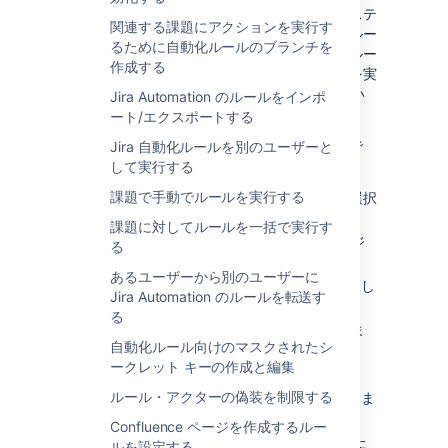
ルールによって、設定した条件に基づいてシステ
関連する課題にアクションを実行す
ム内のアクションを自動化できます。自動化ルー
るために自動化ルールのブランチを
ルは、ルールの実行を開始させる
トリガー
、ルー
作成する
ルを細かく規定する
条件
、サイト内でタスクを実
行する
アクション
の 3 つの要素で構成されてい
Jira Automation のルールをインポ
ます。
ート/エクスポートする
新しいルールを作成する手順は以下のとおりで
Jira 自動化ルールを別のユーザーと
す。
して実行する
課題で手動でルールを実行する
右上の [
設定
] > [
プロジェクト
] の順に選択
します。
課題に対してルールを一括で実行す
プロジェクト リスト
から、必要なプロジ
る
ェクトを選択します。
あるユーザーから別のユーザーに
画面左側のリストから、[
自動化
] を選択し
Jira Automation のルールを転送す
ます。
る
右上隅にある [
ルールを作成
] を選択しま
自動化ルール向けのマスクされたシ
す。
ークレット キーの作成と編集
ルールのトリガーを選択します。
ルール・アクターの偽装を制限する
トリガー設定を構成し、[
保存
] を選択しま
す。
Confluence ページを作成するルー
[
新しいアクション
]、[
新しい条件
]、また
ルを設定する