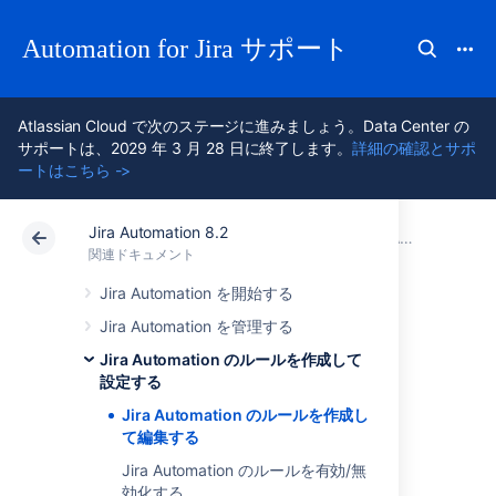
Automation for Jira サポート
Atlassian Cloud で次のステージに進みましょう。Data Center の
サポートは、2029 年 3 月 28 日に終了します。
詳細の確認とサポ
ートはこちら ->
Jira Automation 8.2
アトラシアン サポート
Automation for Jira 8.2
関連ドキュメント
Jira Automation のルールを作成して設定する
関連ドキュメント
Data Center 8.2
Jira Automation を開始する
Jira Automation を管理する
Jira Automation の
Jira Automation のルールを作成して
設定する
ルールを作成して
Jira Automation のルールを作成し
て編集する
編集する
Jira Automation のルールを有効/無
効化する