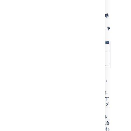
自動化ルールのリストに移動
します。
左側のパネルで [
Automation rules (自動
化ルール)
] を選択します。
ミートボール メニューで [
シークレット キ
ーを管理
] を選択します。
新しいシークレット キーを作成するに
は、[
新しいシークレット
] を選択します。
次のフィールドに入力します。
Key name (キー名)
— キーの名前。
この名前は、自動化ルールを作成す
るときにキーを選択するドロップダ
ウン リストに表示されます。
キー値
— キーの値。値はマスクさ
れ、どこにも表示されません。
各通
知アクションのキー値に何が含まれ