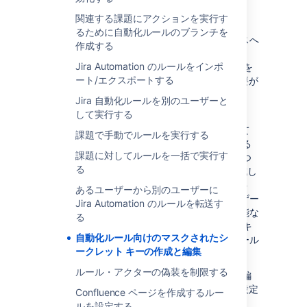
作成と編集
関連する課題にアクションを実行す
るために自動化ルールのブランチを
Microsoft Teams や Slack などの外部サービスへ
作成する
の接続を提供する自動化ルールを作成するとき
Jira Automation のルールをインポ
は、これらのサービスの認証トークンや URL を
ート/エクスポートする
使用する特定の通知アクションを追加する必要が
あります。
Jira 自動化ルールを別のユーザーと
して実行する
毎回アプリからシークレット トークンまたは
URL をコピーして、それらを必要とするすべて
課題で手動でルールを実行する
のルールにプレーン テキストとして貼り付ける
課題に対してルールを一括で実行す
代わりに、
シークレット キー
パネル
という 1 つ
る
の場所でシークレット トークンと URL を作成し
て管理できるようになりました。シークレット
あるユーザーから別のユーザーに
キーの値は常にマスクされるため、どのユーザー
Jira Automation のルールを転送す
もキーの値を見ることはできません。使用可能な
る
シークレット キーがあれば、自分のロールとキ
自動化ルール向けのマスクされたシ
ーのスコープに応じて、さまざまな自動化ルール
ークレット キーの作成と編集
の通知アクションでキーを選択できます。
ルール・アクターの偽装を制限する
通知アクションでシークレット キーを表示、編
集、選択するときは、自分や他のユーザーが設定
Confluence ページを作成するルー
したキーの名前のみが表示されます。
ルを設定する