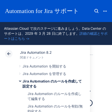
Automation for Jira サポート
Atlassian Cloud で次のステージに進みましょう。Data Center の
サポートは、2029 年 3 月 28 日に終了します。
詳細の確認とサポ
ートはこちら ->
Jira Automation 8.2
アトラシアン サポート
Automation for Jira 8.2
関連ドキュメント
Jira Automation のルールを作成して設定する
関連ドキュメント
Data Center 8.2
Jira Automation を開始する
Jira Automation を管理する
自動化ルール向け
Jira Automation のルールを作成して
設定する
のマスクされたシ
Jira Automation のルールを作成し
て編集する
ークレット キーの
Jira Automation のルールを有効/無
効化する