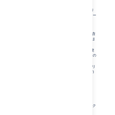
Web リクエストを送信アクション
認証にベアラー トークンを必要とする [Web リ
クエストを送信] アクションにシークレット キー
を使用するには、次の手順を実行します。
新しいシークレット キーを作成します。
値には、
を含
"Bearer <TOKEN_VALUE>"
める必要があります。
は
<TOKEN_VALUE>
トークンに置き換える必要があります。
[
Web リクエストを送信
] アクションを使
用した自動化ルールの作成を開始し、
次の
設定を使用します
。
[
Webhook URL
]
フィールドに、リ
クエストが送信される URL を入力
するか貼り付けます。
[
シークレットを追加
] を選択しま
す
。
ヘッダー名
として
認証
を指定しま
す
。
ヘッダーの
値
には、作成したシーク
レット キーを選択します。