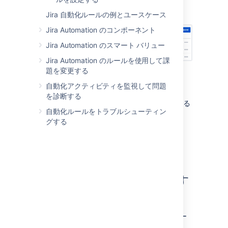
この機能は初期設定で有効になっています。
Jira 自動化ルールの例とユースケース
Jira Automation のコンポーネント
Jira Automation のスマート バリュー
Jira Automation のルールを使用して課
題を変更する
影響を受ける通知アクション
自動化アクティビティを監視して問題
Hipchat メッセージを送信する
を診断する
Microsoft Teams のメッセージを送信する
自動化ルールをトラブルシューティン
Stride メッセージを送信する
グする
Twilio に通知を送信
Slack に通知を送信
Web リクエストを送信
シークレット キーを作成す
る
自動化ルール全体に適用するシークレット キー
を作成するには: