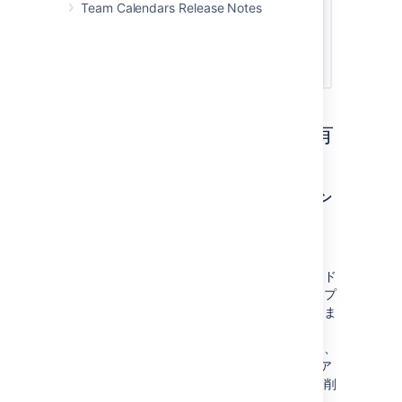
Team Calendars Release Notes
スペース カレンダーを共有
する
スペースに移動し、サイドバーで [
カレン
ダー
] を選択します。
ページの右上にある [
共有
] を選択しま
す。
ユーザー名、グループ、またはメールアド
レスを入力し、適切なユーザー、グループ
またはメールアドレスを候補から選択しま
す。
複数の受信者をリストに追加する場合は、
この操作を繰り返します (またはゴミ箱ア
イコンを使用してリストからユーザーを削
除します)。