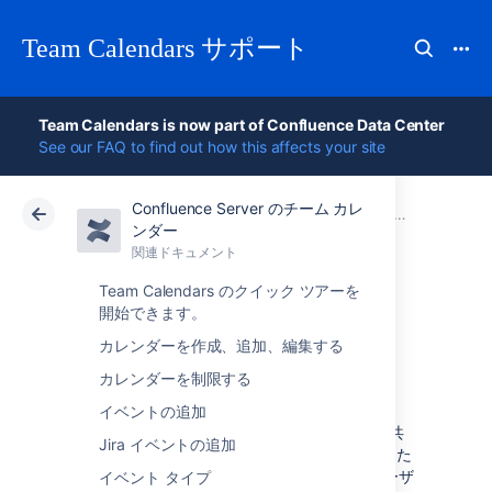
Team Calendars サポート
Team Calendars is now part of Confluence Data Center
See our FAQ to find out how this affects your site
Confluence Server のチーム カレ
アトラシアン サポート
Team Calendars 6.0
関連ドキュメント
ンダー
関連ドキュメント
クラウド
Data Center 6.0
Team Calendars のクイック ツアーを
開始できます。
カレンダー共有
カレンダーを作成、追加、編集する
カレンダーを制限する
スペースからスペース カレンダー (特定の
Confluence スペース内のすべてのカレンダー)
イベントの追加
または 1 つのカレンダーを表示する場合は、[共
Jira イベントの追加
有] ボタンを使用して、スペース カレンダーまた
は 1 つのカレンダーへのリンクをすべてのユーザ
イベント タイプ