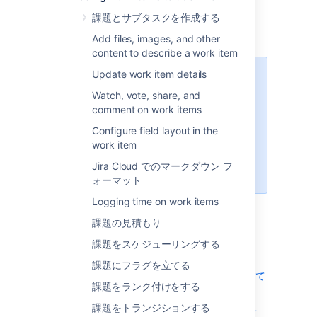
Jira Software
. Edit, comment, add
課題とサブタスクを作成する
attachments, transition, watch, and much
more.
Add files, images, and other
content to describe a work item
Update work item details
Safari ユーザー
Watch, vote, share, and
Safari で
クロスサイト トラッキン
comment on work items
グ防止
を有効にしている場合、同じ
タブまたはウィンドウで Jira 課題
Configure field layout in the
を開くことはできません。課題を表
work item
示するには、それを別のタブまたは
Jira Cloud でのマークダウン フ
ウィンドウで開きます。
ォーマット
Logging time on work items
課題の見積もり
はじめる前に
課題をスケジューリングする
以下を実行していることを確認します。
課題にフラグを立てる
Bitbucket Cloud を Jira Cloud に接続して
課題をランク付けをする
いること
ワークフロー トリガーを設定しているこ
課題をトランジションする