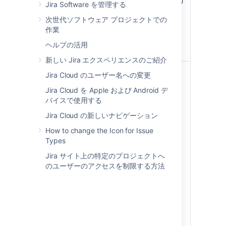
初のコミット" のよう
ミッ
Jira Software を管理する
なコミットメッセー
ト」
次世代ソフトウェア プロジェクトでの
ジは、TIS-1 課題を
作業
「作業前」から「進
行中」に自動的に移
ヘルプの活用
行します 。
新しい Jira エクスペリエンスのご紹介
ブラ
Bitbucket、
ブランチを作成する
Jira Cloud のユーザー名への変更
ンチ
GitHub、
際に、課題キーをブ
Jira Cloud を Apple および Android デ
GitHub
ランチ名に含めま
バイスで使用する
Enterprise、
す。
FishEye
Jira Cloud の新しいナビゲーション
Jira 課題の開発パネ
ルからブランチを作
How to change the Icon for Issue
成すると、課題キー
Types
が自動的に追加され
Jira サイト上の特定のプロジェクトへ
ます。
のユーザーのアクセスを制限する方法
たとえば、ブランチ
に「TIS-2_feature」
と名前をつけると、
Jira
の TIS-2 課題は
「作業前」から「進
行中」に自動的にト