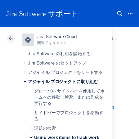
Jira Software サポート
Jira Software Cloud
アトラシアン サポート
Jira Software
関連ドキュメント
Using work items to track work
関連ドキュメント
クラウド
Data Center
Jira Software の利用を開始する
Jira Software のセットアップ
開発作業で課題を
アジャイル プロジェクトをリードする
参照する
アジャイル プロジェクトに取り組む
グローバル サイドバーを使用してホ
ームへの移動、検索、または作成を
Enjoy
the seamless integration of issues and
実行する
code
when you have
Jira Software
connected
サイドバーでプロジェクトを移動す
to Bitbucket Cloud
, and your other
る
development tools.
課題の検索
In Bitbucket Cloud, you can see and interact
with issues similar to the way you would in
Using work items to track work