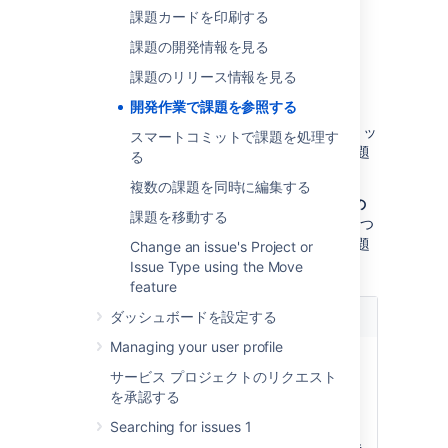
と
課題カードを印刷する
課題の開発情報を見る
開発者ツールで Jira 課題を
課題のリリース情報を見る
参照する方法
開発作業で課題を参照する
開発者は次の表に記載されているように、コミッ
スマートコミットで課題を処理す
ト、ブランチ、プル リクエストなどで Jira 課題
る
キーを参照します。
複数の課題を同時に編集する
いずれの場合も、
課題キーは既定の Jira キーの
課題を移動する
書式に従っている必要があります
。つまり、2 つ
以上の大文字 (
) にハイフンと課題
[A-Z][A-Z]+
Change an issue's Project or
番号が続きます。例: ABC-123
Issue Type using the Move
feature
ダッシュボードを設定する
ツール
手順
Managing your user profile
変更
Bitbucket、
コミットメッセージ
を確
サービス プロジェクトのリクエスト
GitHub、
に課題キーを含めま
認で
を承認する
GitHub
す。
きる
Enterprise、
Searching for issues 1
たとえば、"TIS-1 最
「コ
Fisheye