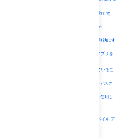
この問題の解決策については、
ナレッジベー
クラウドベースのサービスを使用した
your site"
ス記事
を参照してください。
くない場合は、プッシュ通知全体を無
モバイル アプリ エラー: "We're missing
効化することを選択できます。[
管理
] (
something"
アプリ エラー: "Can't get a secure
) > [
システム
] > [
Jira モバイル アプ
connection"
リ
] に移動します。
アプリへのアクセスを有効または無効にす
ファイアウォールまたはプロキシ サー
る方法
バー設定による制限を行っている場
合、プッシュ通知が期待どおり機能す
ご利用のサイト URL を検索してアプリを
るように
セットアップする方法
https://mobile-server-
push-
ヘッダーまたは cookie が不足しているこ
を許
notification.atlassian.com
とによるログインの問題
可 (ホワイトリストに追加) する必要が
ログインすると、アプリに Jira のデスク
あります。
トップ版が表示される
パブリック インターネットでアクセスでき
Jira Data Center で Azure SSO を使用し
ないサイトの場合 (アプリを使用するために
てログインする際の問題
VPN 経由で接続必要がある場合など)、プッ
シュ通知は次のように適用されます。
すべての既知の問題については「
Jira Server および Data Center の用モバイル ア
ユーザーが企業ネットワークまたは
プリ
VPN に接続している場合、完全な通知
」をご参照ください。
("Sara Leung があなたと "年越しパー