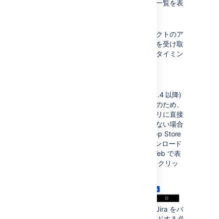
も、最近使用したすべての課題の一覧を表
示することもできます。
プッシュ通知で最新情報を入手
情報を見逃さないよう、プロジェクトのア
クティビティのリアルタイム通知を受け取
ることができます。通知の内容とタイミン
グをカスタマイズしましょう。
詳細情報
リンクでアプリに直接移動
(Jira 8.4 以降)
ページ間のナビゲーションの改善のため、
メール通知などのリンクからアプリに直接
移動できます。アプリをお持ちでない場合
は、リンクをクリックすると、App Store
または Play ストアのアプリ ダウンロード
ページに移動します。モバイル Web で表
示される [
アプリで開く
] ボタンをクリッ
クします。
このオプションを利用するには、Jira をバ
ージョン 8.4 以降にアップグレードする必