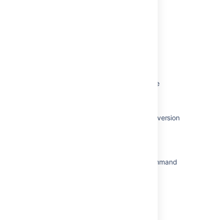
Working in a project
Administering a project
Requesting apps
Using Jira applications with Advanced
Roadmaps for Jira
Using Jira applications with Confluence
Jira Core overview
Jira Server and Data Center build and version
numbers reference
Allowing OAuth access
How to download Jira through the Command
Line