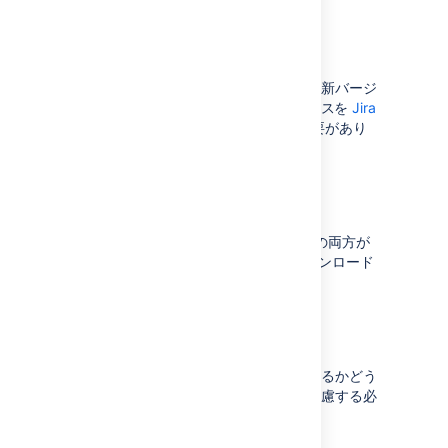
Touch)
アプリのアップグレード
過去にアプリを使用したことがあり、最新バージ
ョンを試したい場合は、Jira インスタンスを
Jira
Core 8.3
以降にアップグレードする必要があり
ます。
アプリのダウンロード
Android
版 (公開バージョンとベータ版の両方が
利用可能) または
iOS
版のアプリをダウンロード
できます。
管理者向けの考慮事項
ユーザーがアプリを使用できるようにするかどう
かを決定する際には、次のような点を考慮する必
要があります。
VPN およびファイアウォール...