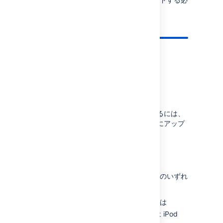
要があります。
前提条件
Jira Core の要件
ユーザーが Jira Server アプリを試用するには、
Jira インスタンスを
Jira Core 8.3
以降にアップ
グレードする必要があります。
デバイス要件
アプリケーションを使用するには、以下のいずれ
かのデバイスが必要です。
Android 5.1 (Lollipop) 以降、または
iOS 12 以降 (iPhone、iPad または iPod