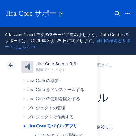
Jira Core サポート
Atlassian Cloud で次のステージに進みましょう。Data Center の
サポートは、2029 年 3 月 28 日に終了します。
詳細の確認とサポ
ートはこちら ->
Jira Core Server 9.3
アトラシアン サポート
Jira Core 9.3
関連ドキュメント
関連ドキュメント
Data Center 9.3
Jira Core の概要
Jira Core をインストールする
Jira Core モバイル
Jira Core の使用を開始する
アプリ
プロジェクトの管理
プロジェクトで作業する
Jira Core モバイル アプリ
Jira Core 用ネイティブ アプリ
の提供を開始しま
した。
チームをアプリに招待する