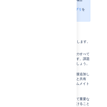
は、
Jira Data Center モバイル アプリ
を
ご参照ください。
アプリについて
アプリで利用できる機能についてご説明します。
プロジェクトを指先で管理
プロジェクトや、チームが作業中のすべて
の課題を、検索および参照できます。課題
の詳細を確認し、さらに追加しましょう。
どこからでもコラボレーション
課題を作成してプロジェクトに直接追加し
ます。コメントを追加してチームと共有
し、@メンションを使用してチームメイト
に注意を促しましょう。
作業を素早く再開
お気に入りのフィルターを使用して重要な
課題やプロジェクトを素早く見つけること