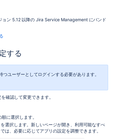
ブ
す
る
5.12 以降の Jira Service Management にバンド
イ
ン
する
デ
ッ
設定する
ク
ス
の
自
持つユーザーとしてログインする必要があります。
動
修
復
設定を確認して変更できます。
に
よ
っ
て
 の順に選択します。
イ
] を選択します。新しいページが開き、利用可能なすべ
ン
こでは、必要に応じてアプリの設定を調整できます。
デ