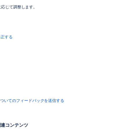
る
に応じて調整します。
古
い
プ
ロ
修正する
ジ
ェ
ク
ト
を
ア
ー
カ
イ
ブ
古
についてのフィードバックを送信する
い
課
題
を
関連コンテンツ
ア