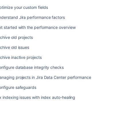
ー
timize your custom fields
カ
イ
nderstand Jira performance factors
ブ
t started with the performance overview
セ
chive old projects
ー
フ
chive old issues
ガ
ー
chive inactive projects
ド
を
nfigure database integrity checks
設
naging projects in Jira Data Center performance
定
す
onfigure safeguards
る
x indexing issues with index auto-healing
自
動
化
ル
ー