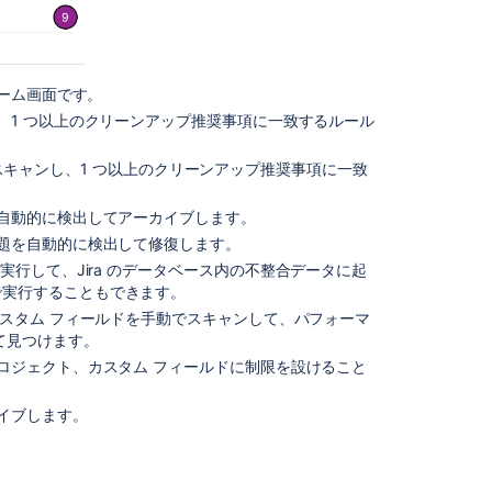
ェ
ッ
ク
を
ホーム画面です。
設
し、1 つ以上のクリーンアップ推奨事項に一致するルール
定
す
る
をスキャンし、1 つ以上のクリーンアップ推奨事項に一致
カ
を自動的に検出してアーカイブします。
ス
問題を自動的に検出して修復します。
タ
ム
を実行して、Jira のデータベース内の不整合データに起
フ
で実行することもできます。
ィ
カスタム フィールドを手動でスキャンして、パフォーマ
ー
て見つけます。
ル
プロジェクト、カスタム フィールドに制限を設けること
ド
を
イブします。
最
適
化
す