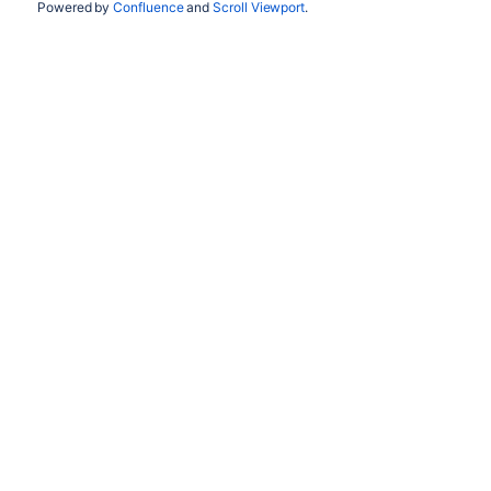
Powered by
Confluence
and
Scroll Viewport
.