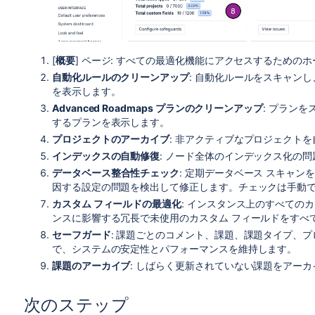
[
概要
] ページ: すべての最適化機能にアクセスするための
自動化ルールのクリーンアップ
: 自動化ルールをスキャン
を表示します。
Advanced Roadmaps プランのクリーンアップ
: プラン
するプランを表示します。
プロジェクトのアーカイブ
: 非アクティブなプロジェクト
インデックスの自動修復
: ノード全体のインデックス化の
データベース
整合性
チェック
: 定期データベース スキャン
因する設定の問題を検出して修正します。チェックは手動
カスタム フィールドの最適化
: インスタンス上のすべての
ンスに影響する冗長で未使用のカスタム フィールドをすべ
セーフガード
: 課題ごとのコメント、課題、課題タイプ、
で、システムの安定性とパフォーマンスを維持します。
課題のアーカイブ
:
しばらく更新されていない課題をアーカ
次のステップ