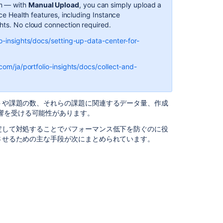
ン
m — with
Manual Upload
, you can simply upload a
の
ance Health features, including Instance
項
ghts. No cloud connection required.
目
io-insights/docs/setting-up-data-center-for-
非
ア
.com/ja/portfolio-insights/docs/collect-and-
ク
テ
ィ
ブ
クトや課題の数、それらの課題に関連するデータ量、作成
な
響を受ける可能性があります。
プ
特定して対処することでパフォーマンス低下を防ぐのに役
ロ
定させるための主な手段が次にまとめられています。
ジ
ェ
ク
ト
を
ア
ー
カ
イ