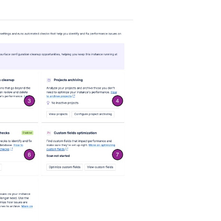
ッ
ク
ス
化
の
問
題
を
修
正
す
る
デ
ー
タ
ベ
ー
ス
整
合
性
チ