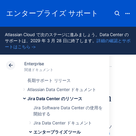
エンタープライズ サポート
Atlassian Cloud で次のステージに進みましょう。Data Center の
サポートは、2029 年 3 月 28 日に終了します。
詳細の確認とサポ
ートはこちら ->
Enterprise
アトラシアン サポート
Enterprise 最新版
関連ドキュメント
エンタープラ
関連ドキュメント
Data Center 最新版
長期サポート リリース
Atlassian Data Center ドキュメント
クラスタ管理 bean
Jira Data Center のリソース
Jira Software Data Center の使用を
開始する
概要
Jira Data Center ドキュメント
Jira 7.3 以降では、Jira Data Center 環境の各ノ
エンタープライズ ツール
ードの一部を、
Java Management Extensions