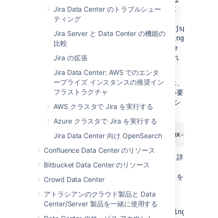
っていることを確認します。これを確認するに
Jira Data Center のトラブルシュー
は、管理者としてログイン
ティング
し、
ペ
/secure/SiteDarkFeatures!default.jspa
Jira Server と Data Center の機能の
ージに移動します。
jira.zdu.jmx-monitoring
比較
が
System Property Dark Features
または
Site
Wide Dark Features
のいずれかに一覧表示され
Jira の拡張
ている必要があります。
Jira Data Center: AWS でのエンタ
ープライズ インスタンスの推奨イン
クラスターの監視が有効化されて
いない
場合は、
フラストラクチャ
デプロイメントの各ノードで別途有効化する必要
があります。これを行うには、起動時に JVM シ
AWS クラスタで Jira を実行する
ステム プロパティを渡します。
Azure クラスタで Jira を実行する
-Datlassian.darkfeature.jira.zdu.jmx-monitori
Jira Data Center 向け OpenSearch
Confluence Data Center のリソース
この変更を適用するには、再起動が必要です。詳
Bitbucket Data Center のリソース
細は「
起動時にプロパティとオプションを設定する
」を
Crowd Data Center
参照してください。
アトラシアンのクラウド製品と Data
Jira が起動すると、
MBean
はパ
Center/Server 製品を一緒に使用する
ス
com.atlassian.jira.cluster.monitoring.Cluster