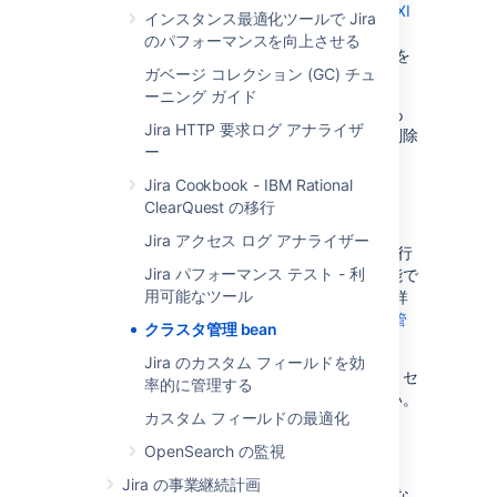
(JMX)
経由で監視できます。これは、
Nagios XI
インスタンス最適化ツールで Jira
などのサードパーティ製監視ツールと連携し、
のパフォーマンスを向上させる
ゼロ ダウンタイム アップグレード
の進捗状況を
ガベージ コレクション (GC) チュ
追跡および資格化する際に便利です。
ーニング ガイド
これらのインターフェイスは
実験的な API
であ
Jira HTTP 要求ログ アナライザ
り、予告なく変更、または今後のリリースで削除
ー
されることがあります。
Jira Cookbook - IBM Rational
ClearQuest の移行
はじめる前に
Jira アクセス ログ アナライザー
デプロイメントの各ノードで JMX Agent が実行
Jira パフォーマンス テスト - 利
中であり、監視対象のホストからアクセス可能で
用可能なツール
あることを確認してください。JMX Agent の詳
細は、「
JMX テクノロジーを使用した監視と管
クラスタ管理 bean
理
」を参照してください。
Jira のカスタム フィールドを効
これらのインターフェイスを公開する際には、セ
率的に管理する
キュリティの考慮事項を念頭に置いてください。
カスタム フィールドの最適化
OpenSearch の監視
必要なアクション
Jira の事業継続計画
Cluster Monitoring Dark Features
が有効にな