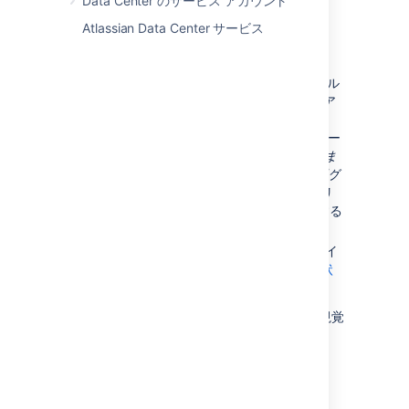
Data Center のサービス アカウント
に存在するようになります。これは
jconsole
などの JMX 監視ツールで表示できます。
Atlassian Data Center サービス
は次の属性を公開します。
ClusterNodeState
: 現在ノードにインストール
NodeVersion
され、実行中の Jira プラットフォーム ア
プリケーションのバージョン。この値は
Jira
バイナリ
バージョンを表します (デー
タベース スキーマ バージョンでは
ありま
せん
)。現在のゼロ ダウンタイム アップグ
レード プロセスは、各ノードでバイナリ
が更新された
後に
データベースを更新する
よう指示します。
: ゼロ ダウンタイ
ClusterUpgradeState
ム アップグレードに関連する
ノードの状
態
。
これらは、任意の監視ツールでクエリおよび視覚
化できます。
最終更新日: 2018 年 1 月 12 日