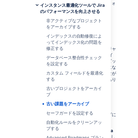
る場合、Jira インスタンスが乱雑になり、パフォ
インスタンス最適化ツールで Jira
ーマンスに影響する可能性があります。
のパフォーマンスを向上させる
非アクティブなプロジェクト
On this page
:
をアーカイブする
課題をアーカイブする
インデックスの自動修復によ
課題のアーカイブを自動化する
ってインデックス化の問題を
修正する
このような課題をアーカイブすることで、アジャ
イル ボードの読み込み速度が大幅に向上し、イ
データベース整合性チェック
ンデックス作成時間が短縮され、検索結果やピッ
を設定する
カーには関連性のある情報が表示されるようにな
カスタム フィールドを最適化
ります。これは、重要な履歴データを保存しなが
する
らインスタンスを整理する効果的な方法でもあり
ます。
古いプロジェクトをアーカイ
ブ
課題をアーカイブする
古い課題をアーカイブ
セーフガードを設定する
インスタンス最適化アプリで課題のアーカイブに
アクセスするには、次の手順に従います。
自動化ルールをクリーンアッ
プする
Jira アプリケーションの右上にある [
Jira
管理
] を選択し、
次に [
システム
] を選択し
Advanced Roadmaps プラン