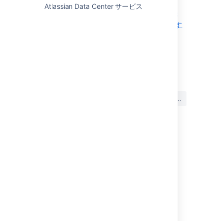
Atlassian Data Center サービス
大量の課題を簡単にアーカイブする方法
REST API を使用して課題をアーカイブす
る
最終更新日 2025 年 11 月 13 日
この内容はお役に立ちました
はい
いいえ
か?
関連コンテンツ
Archive old projects
Archive inactive projects
Improve Jira performance with Instance
optimizer