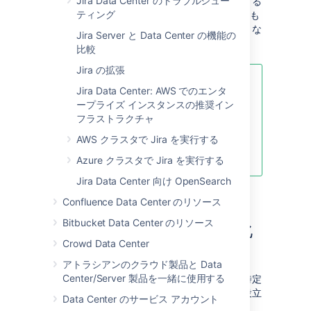
Jira Data Center のトラブルシュー
方法は、長期間更新されていない課題に注目する
ティング
ことです。例えば、2 年間何のアクティビティも
実行されていない課題は、アーカイブの対象とな
Jira Server と Data Center の機能の
ることが強く示唆されます。
比較
Jira の拡張
課題をアーカイブすると、その課題
Jira Data Center: AWS でのエンタ
は読み取り専用になり、直接リンク
ープライズ インスタンスの推奨イン
がないとアクセスできなくなりま
フラストラクチャ
す。アーカイブ後の課題について詳
AWS クラスタで Jira を実行する
しくは、「
課題をアーカイブする
」
を参照してください。
Azure クラスタで Jira を実行する
Jira Data Center 向け OpenSearch
Confluence Data Center のリソース
Bitbucket Data Center のリソース
課題のアーカイブを自動化
Crowd Data Center
する
アトラシアンのクラウド製品と Data
Center/Server 製品を一緒に使用する
最初のステップは、課題の最適な保持期間を特定
することです。それを決定したら、自動化に役立
Data Center のサービス アカウント
つ以下のリソースを活用してください。