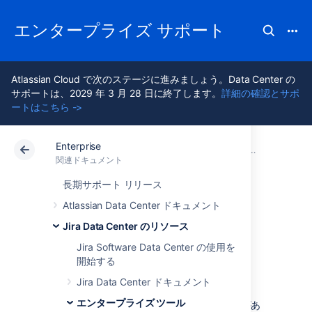
エンタープライズ サポート
Atlassian Cloud で次のステージに進みましょう。Data Center の
サポートは、2029 年 3 月 28 日に終了します。
詳細の確認とサポ
ートはこちら ->
Enterprise
アトラシアン サポート
Enterprise 最新版
関連ドキュメント
インスタンス最
関連ドキュメント
Data Center 最新版
長期サポート リリース
Atlassian Data Center ドキュメント
古い課題をアーカ
Jira Data Center のリソース
イブ
Jira Software Data Center の使用を
開始する
Jira Data Center ドキュメント
エンタープライズ ツール
2 年以上など、長期間更新されていない課題があ