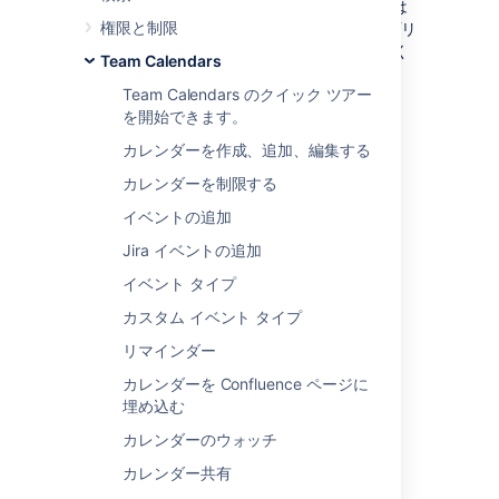
Apple カレンダー、Microsoft Outlook、または
権限と制限
.ics ファイルのインポートをサポートするアプリ
ケーションなど、他のカレンダー アプリで開く
Team Calendars
ことができます。
Team Calendars のクイック ツアー
を開始できます。
カレンダーを作成、追加、編集する
カレンダーを制限する
イベントの追加
Jira イベントの追加
イベント タイプ
カスタム イベント タイプ
リマインダー
カレンダーを Confluence ページに
埋め込む
カレンダーのウォッチ
カレンダー共有