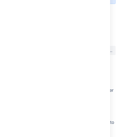
最終更新日: 2022 年 12 月 16 日
この内容はお役に立ちました
はい
いいえ
か?
関連コンテンツ
Migrate from Confluence Cloud to Data Center
Upgrading Confluence
Clustering with Confluence Data Center
Using a temporary license before upgrading to
Cloud or Data Center