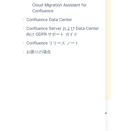
くことが重要です。Data Center に切り替え
Data Center ライセンスを所有してい
Center にアップグレードするには、Data
サー (またはプロキシ) がサーバー
Cloud Migration Assistant for
る際に、アプリの Data Center 互換バージョ
る (
Data Center ライセンスを購入
す
Center ライセンスが必要です。
Data Center
に ping を実行して、Confluence の
Confluence
ンが利用可能な場合はそれに切り替える必要
るか、
my.atlassian.com
で評価ライセ
のフル ライセンスを購入する
ことも、
インストールまたは Data Center へ
があります。
ンスを作成することが可能)。
Confluence Data Center
30 日間の無料トライアル ライセンスを取得
の移行が中断するという既知の問題
することもできます。30 日間のトライアル
サポート対象
となっているバージョン
詳細については、「
があります。「
Confluence Server および Data Center
が終了したときに、Data Center ライセンス
の外部データベース、OS、Javaを使
Data Center への移行に向けてアプリを評価
CONFSERVER-61189
-
向け GDPR サポート ガイド
を購入すれば、トライアル中に作成したデー
用する。
する
Opening the base URL multiple
Confluence リリース ノート
タを失うことなく Confluence Data Center
」を参照してください。
times during Data Center
他のアトラシアン製品 (Jira など) への
を使い続けることができます。Confluence
migration will break the migration
アプリケーション リンク
がある場合
お困りの場合
Data Center がご自身に合わないと判断した
process.
GATHERING IMPACT
は、
認証方法として OAuth または
場合は、既存の Server ライセンスに簡単に
」をご参照ください。
OAuth (偽装) を使用していること
戻すことができます。
インストール中はロード バランサ
Confluence Data Center をクラスターで実
ーのヘルス チェックを無効にし
行する場合、いくつかの追加のインフラスト
て、同じ Confluence URL を指す複
ラクチャ要件があります。詳細は、「
2024 年 2 月 15 日 (太平洋標準
数のタブを開かないようにする必要
Confluence Data Center のクラスター化
」
時) をもって、サーバー製品の
があります。
を参照してください。
サポートは終了
します。
Data Center へアップグレー
ド