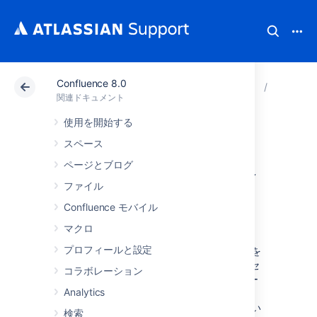
Confluence 8.0
アトラシアン サポート
関連ドキュメント
Confluenc
Confl
関連ドキュメント
使用を開始する
Confluence Server
スペース
からData Center へ
ページとブログ
ファイル
のアップグレード
Confluence モバイル
マクロ
現在 Confluence Server をご利用中で
プロフィールと設定
Confluence Data Center へのアップグレードを
検討している場合は、
無料のトライアル
ライセ
コラボレーション
ンスの作成と Data Center の設定に、このペー
Analytics
ジが役立ちます。現在の設定に応じて、
Confluence Data Center を使い始める方法がい
検索