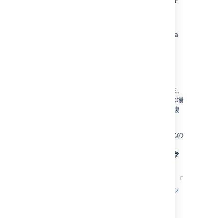
ーを入力します。
読み取り専用モード
、
SAML シングル サインオン
、
CDN
などの Data
Center 機能を利用できるようになります。
クラスタのセットアップ
高負荷条件での継続的なアップタイム、安定性、
およびパフォーマンス
を必要としている組織の場
合、
Confluence Data Center をクラスタ内の複
数のノード
で実行するのが望ましくなります。
インフラストラクチャ要件を含め、クラスタ化の
詳細については、「
Confluence Data Center でのクラスタ化
」を参
照してください。
クラスタをセットアップする準備が整ったら、「
Confluence Data Center クラスタのセットアッ
プ
」に進みます。