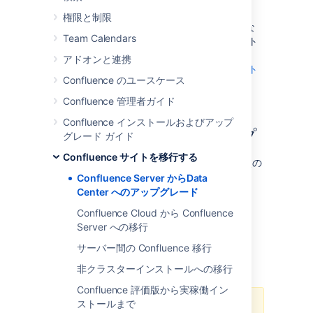
くつか用意されています。
権限と制限
移行する既存の Confluence Server データがな
Team Calendars
く、
Confluence Data Center を初めてインスト
ール
する場合は、
アドオンと連携
Confluence Data Center トライアルをインスト
Confluence のユースケース
ールする方法をご確認ください
。
Confluence 管理者ガイド
Confluence インストールおよびアップ
Data Center のセットアップ
グレード ガイド
Confluence サイトを移行する
Data Center をセットアップするにあたり、次の
情報をご確認ください。
Confluence Server からData
Center へのアップグレード
License
Confluence ライセンスにより、利用する
Confluence Cloud から Confluence
サポート対象プラットフォーム
Confluence のタイプ (Server または Data
Server への移行
使用可能なデータベース、Java、およびオ
Center) が決定します。ライセンス キーを入
アプリの互換性
サーバー間の Confluence 移行
ペレーティング システムの詳細について
力すると Confluence がライセンス タイプを
アプリは、アトラシアン アプリケーション
は、「
サポートされるプラットフォーム
」を
要件
自動的に検出し、ライセンス固有の機能が自
非クラスターインストールへの移行
でチームが実現できる内容を拡張します。
参照してください。Server と Data Center
Confluence Data Center を使用するには、
動的に解除されます。
Data Center に移行した後もチームで引き続
Confluence 評価版から実稼働イン
デプロイメントで要件は同じです。
次の条件を満たしている必要があります。
きアプリを使用できるかどうかを確認してお
ストールまで
Confluence Server から Confluence Data
セットアップ中に、ロード バラン