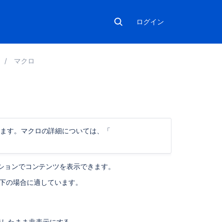
ログイン
マクロ
こ
の
ます。マクロの詳細については、「
ペ
ー
ジ
の
クションでコンテンツを表示できます。
内
、以下の場合に適しています。
容
こ
の
持したまま非表示にする