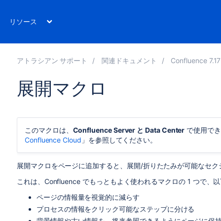
リソース
アトラシアン サポート
関連ドキュメント
Confluence 7.17
展開マクロ
このマクロは、
Confluence Server と Data Center
で使用でき
Confluence Cloud
」を参照してください。
展開マクロをページに追加すると、展開/折りたたみが可能なセ
これは、Confluence でもっともよく使われるマクロの 1 つで
ページの情報量を視覚的に減らす
プロセスの情報をクリック可能なステップに分ける
背景情報や古い情報を、将来参照できるようにページに保