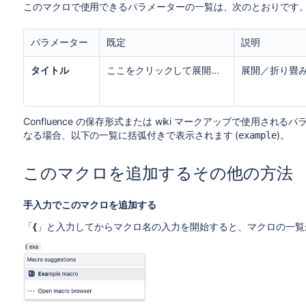
このマクロで使用できるパラメーターの一覧は、次のとおりです
パラメーター
既定
説明
タイトル
ここをクリックして展開...
展開／折り畳
Confluence の保存形式または wiki マークアップで使用さ
なる場合、以下の一覧に括弧付きで表示されます (
)。
example
このマクロを追加するその他の方法
手入力でこのマクロを追加する
「
{
」と入力してからマクロ名の入力を開始すると、マクロの一覧