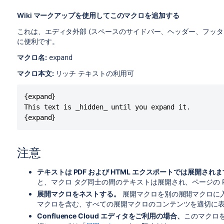
Wiki マークアップを使用してこのマクロを追加する
これは、エディタ外部 (スペースのサイドバー、ヘッダー、フッタ
に便利です。
マクロ名:
expand
マクロ本文:
リッチ テキストの利用可
{expand}

This text is _hidden_ until you expand it.

{expand}
注意
テキストは PDF および HTML エクスポートでは展開されま
と、マクロ タグ同士の間のテキストは展開され、ページの PD
展開マクロをネストする。
展開マクロを別の展開マクロに入れ
マクロを含む、すべての展開マクロのコンテンツを適切に表
Confluence Cloud エディタをご利用の場合、
このマクロ