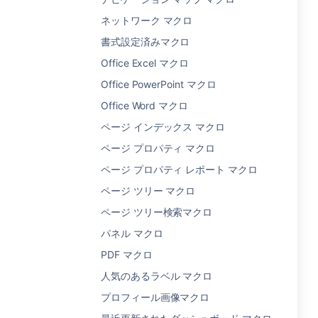
ネットワーク マクロ
書式設定済みマクロ
Office Excel マクロ
Office PowerPoint マクロ
Office Word マクロ
ページ インデックス マクロ
ページ プロパティ マクロ
ページ プロパティ レポート マクロ
ページ ツリー マクロ
ページ ツリー検索マクロ
パネル マクロ
PDF マクロ
人気のあるラベル マクロ
プロフィール画像マクロ