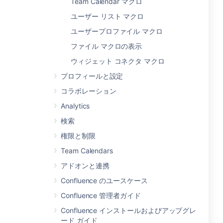
Team Calendar マクロ
ユーザー リスト マクロ
ユーザープロファイル マクロ
ファイル マクロの表示
ウィジェット コネクタ マクロ
プロフィールと設定
コラボレーション
Analytics
検索
権限と制限
Team Calendars
アドオンと連携
Confluence のユースケース
Confluence 管理者ガイド
Confluence インストールおよびアップグレ
ード ガイド