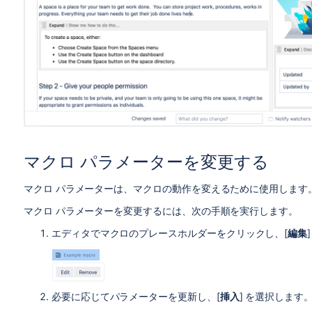
マクロ パラメーターを変更する
マクロ パラメーターは、マクロの動作を変えるために使用します
マクロ パラメーターを変更するには、次の手順を実行します。
エディタでマクロのプレースホルダーをクリックし、[
編集
必要に応じてパラメーターを更新し、[
挿入
] を選択します