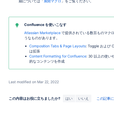
細については「
展開マクロ
」をご覧ください。
Confluence を使いこなす
Atlassian Marketplace
で提供されている数百ものマクロを使
うなものがあります。
Composition Tabs & Page Layouts
: Toggle お
は拡張
Content Formatting for Confluence
: 30 以上の使い
的なコンテンツを作成
Last modified on Mar 22, 2022
この内容はお役に立ちましたか?
はい
いいえ
この記事