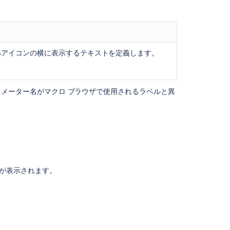
の
。
方
法
注
意
みアイコンの横に表示するテキストを定義します。
関
れるパラメーター名がマクロ ブラウザで使用されるラベルと異
連
コ
ン
テ
ン
ツ
Nest
が表示されます。
Expand
or
other
Bodied
Macros
in