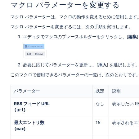
マクロ パラメーターを変更する
マクロ パラメーターは、マクロの動作を変えるために使用します
マクロ パラメーターを変更するには、次の手順を実行します。
エディタでマクロのプレースホルダーをクリックし、[
編集
必要に応じてパラメーターを更新し、[
挿入
] を選択します
このマクロで使用できるパラメーターの一覧は、次のとおりです
パラメーター
既定
説明
RSS フィード URL
なし
表示したい R
)
(url
最大エントリ数
15
表示されるエ
)
(max