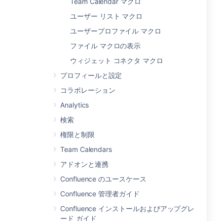
Team Calendar マクロ
ユーザー リスト マクロ
ユーザープロファイル マクロ
ファイル マクロの表示
ウィジェット コネクタ マクロ
プロフィールと設定
コラボレーション
Analytics
検索
権限と制限
Team Calendars
アドオンと連携
Confluence のユースケース
Confluence 管理者ガイド
Confluence インストールおよびアップグレ
ード ガイド