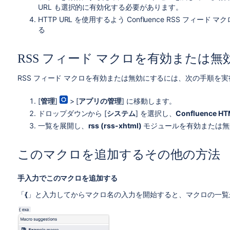
URL も選択的に有効化する必要があります。
HTTP URL を使用するよう Confluence RSS フィード
る
RSS フィード マクロを有効または無
RSS フィード マクロを有効または無効にするには、次の手順を
[
管理
]
> [
アプリの管理
] に移動します。
ドロップダウンから [
システム
] を選択し、
Confluence HT
一覧を展開し、
rss (rss-xhtml)
モジュールを有効または無
このマクロを追加するその他の方法
手入力でこのマクロを追加する
「
{
」と入力してからマクロ名の入力を開始すると、マクロの一覧