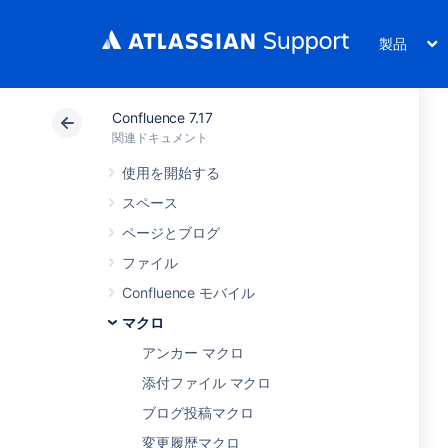
製品
Confluence 7.17
関連ドキュメント
使用を開始する
スペース
ページとブログ
ファイル
Confluence モバイル
マクロ
アンカー マクロ
添付ファイル マクロ
ブログ投稿マクロ
変更履歴マクロ