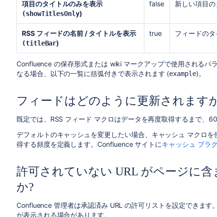
項目のタイトルのみを表示
false
新しい項目の
)
(showTitlesOnly
RSS フィードの名前 / タイトルを表示
true
フィードのタ
)
(titleBar
Confluence の保存形式または wiki マークアップで使用さ
なる場合、以下の一覧に括弧付きで表示されます (
)。
example
フィードはどのように更新されますか
既定では、RSS フィード マクロはデータを再度取得するまで、6
デフォルトのキャッシュを変更したい場合、キャッシュ マクロを使
得する頻度を定義します。Confluence サイトに
キャッシュ プラ
許可されていない URL がページに
か?
Confluence 管理者は承認済み URL の許可リストを設定でき
が表示される場合があります。