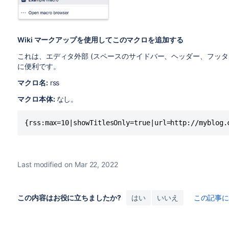
Wiki マークアップを使用してこのマクロを追加する
これは、エディタ外部 (スペースのサイドバー、ヘッダー、フッタ
に便利です。
マクロ名:
rss
マクロ本体:
なし。
{rss:max=10|showTitlesOnly=true|url=http://myblog.
Last modified on Mar 22, 2022
この内容はお役に立ちましたか?
はい
いいえ
この記事