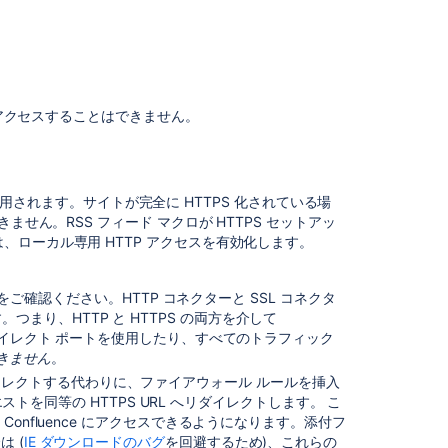
の
専
用
フ
ィ
ー
にアクセスすることはできません。
ド
外
部
HTTP
にのみ適用されます。サイトが完全に HTTPS 化されている場
フ
せん。RSS フィード マクロが HTTPS セットアッ
ィ
ローカル専用 HTTP アクセスを有効化します。
ー
ド
へ
をご確認ください。HTTP コネクターと SSL コネクタ
の
まり、HTTP と HTTPS の両方を介して
ア
リダイレクト ポートを使用したり、すべてのトラフィック
ク
きません
。
セ
ックをリダイレクトする代わりに、ファイアウォール ルールを挿入
ス
クエストを同等の HTTPS URL へリダイレクトします。 こ
Confluence にアクセスできるようになります。添付フ
RSS
 (
IE ダウンロードのバグ
を回避するため)、これらの