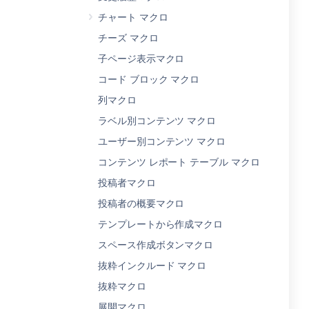
チャート マクロ
チーズ マクロ
子ページ表示マクロ
コー​ド ブロック マクロ
列マクロ
ラベル別コンテンツ マクロ
ユーザー別コンテンツ マクロ
コンテンツ レポート テーブル マクロ
投稿者マクロ
投稿者の概要マクロ
テンプレートから作成マクロ
スペース作成ボタンマクロ
抜粋インクルード マクロ
抜粋マクロ
展開マクロ