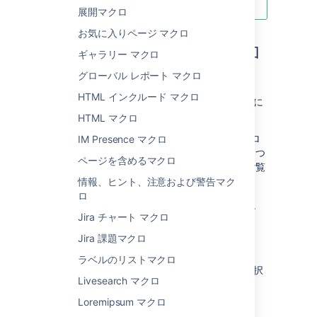
展開マクロ
お気に入りページ マクロ
このマクロをページに追加
ギャラリー マクロ
する
グローバル レポート マクロ
HTML インクルード マクロ
Office PowerPoint マクロをページに追加するに
は、次の手順を実行します。
HTML マクロ
PowerPoint ファイルをページにアップロ
IM Presence マクロ
ードして、ページを公開します。手順につ
ページを含めるマクロ
いては「
ファイルのアップロード
」をご覧
ください。
情報、ヒント、注意および警告マク
ロ
エディタのツールバーで、[
挿入
]
>
Jira チャート マクロ
[
その他のマクロ
] を選択します。
Jira 課題マクロ
[
Confluence コンテンツ
] カテゴリか
ら [
Office PowerPoint
] を選択します。
ラベルのリストマクロ
表示する PowerPoint 添付ファイルを選択
Livesearch マクロ
します。
[
挿入
] をクリックします。
Loremipsum マクロ