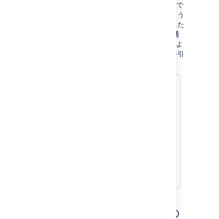
Data Center では、設定された制限時間で表示で
きない場合は、ファイルをダウンロードするよう
に求められます。この制限は、管理者が設定した
システム プロパティによって異なりますが、通
常は 30 秒程度です。ファイルの内容を表示しよ
うとしている間、ページ上の他のコンテンツを引
き続き表示できます。
このマクロを追加するその