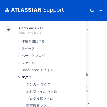
Confluence 7.17
アトラシアン サポート
関連ドキュメント
Confluenc
マクロ
関連ドキュメント
使用を開始する
Office PowerPoint
スペース
マクロ
ページとブログ
ファイル
Office PowerPoint マクロをページに追加する
Confluence モバイル
と、PowerPoint プレゼンテーションの内容を表
マクロ
示できます。
アンカー マクロ
これは、プレゼンテーション、トレーニング セ
ッション、およびその他のビジュアル データの
添付ファイル マクロ
共有に適しています。
ブログ投稿マクロ
このマクロはプレゼンテーションをビューアーで
変更履歴マクロ