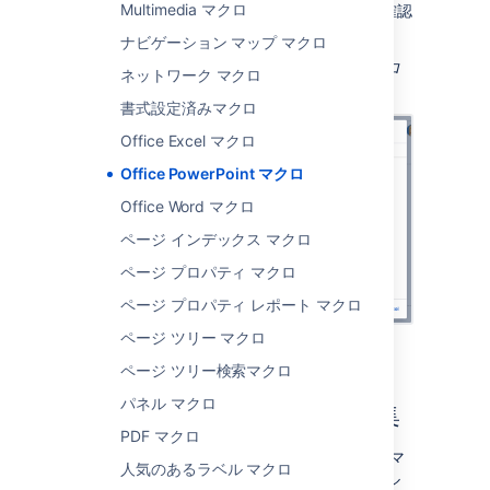
Multimedia マクロ
その後、ページを公開するとマクロの動作を確認
できます。
ナビゲーション マップ マクロ
スクリーンショット: Office PowerPoint マクロ
ネットワーク マクロ
の設定。
書式設定済みマクロ
Office Excel マクロ
Office PowerPoint マクロ
Office Word マクロ
ページ インデックス マクロ
ページ プロパティ マクロ
ページ プロパティ レポート マクロ
ページ ツリー マクロ
ページ ツリー検索マクロ
パネル マクロ
添付されたファイルの編集
PDF マクロ
PowerPoint をインストールしている場合は、マ
人気のあるラベル マクロ
クロの [編集] アイコンを選択して添付ファイル