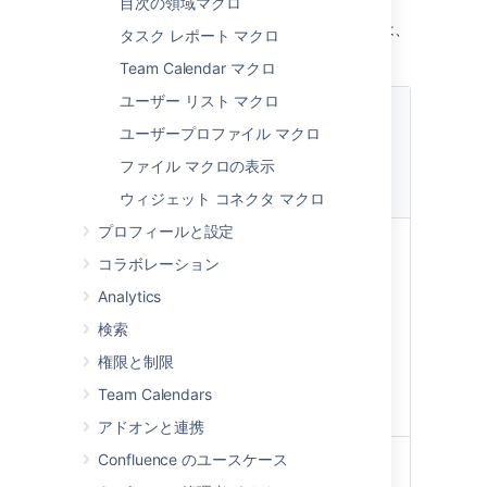
目次の領域マクロ
このマクロで使用できるパラメーターの一覧は、
タスク レポート マクロ
次のとおりです。
Team Calendar マクロ
パ
ユーザー リスト マクロ
ラ
ユーザープロファイル マクロ
メ
既
説明
ー
定
ファイル マクロの表示
タ
ウィジェット コネクタ マクロ
ー
プロフィールと設定
ペ
マ
別の Confluence ページに添付さ
ー
ク
れているドキュメントを表示する
コラボレーション
ジ
ロ
には、ページ名を入力します。
Analytics
名
を
含
検索
む
権限と制限
ペ
ー
Team Calendars
ジ
アドオンと連携
フ
な
表示する PowerPoint ファイルの
Confluence のユースケース
ァ
し
ファイル名。ドキュメントは、