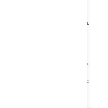
他の方法
手入力でこのマクロを追加する
「
{
」と入力してからマクロ名の入力を開始する
と、マクロの一覧が表示されます。
Wiki マークアップを使用してこのマクロを追加
する
これは、エディタ外部 (スペースのサイドバー、
ヘッダー、フッターのカスタム コンテンツなど)
でマクロを追加する場合に便利です。
マクロ名:
viewppt
マクロ本文:
なし。