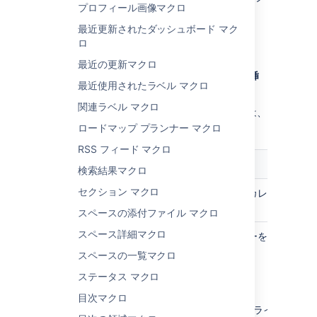
プロフィール画像マクロ
リックし、[
編集
] を選択します。
最近更新されたダッシュボード マク
ロ
最近の更新マクロ
必要に応じてパラメーターを更新し、[
挿
最近使用されたラベル マクロ
入
] を選択します。
関連ラベル マクロ
このマクロで使用できるパラメーターの一覧は、
次のとおりです。
ロードマップ プランナー マクロ
RSS フィード マクロ
既
パラメーター
必須
説明
検索結果マクロ
定
セクション マクロ
カレンダー
はい
空
表示するカレンダーの
欄
スペースの添付ファイル マクロ
スペース詳細マクロ
ビュー
いい
月
カレンダーを表示する形
え
(defaultView)
スペースの一覧マクロ
月
週
ステータス マクロ
list
目次マクロ
タイムライン