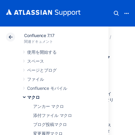
Confluence 7.17
アトラシアン サポート
関連ドキュメント
Confluenc
マクロ
関連ドキュメント
使用を開始する
Team Calendar マク
スペース
ロ
ページとブログ
ファイル
Team Calendar マクロをページに追加すると、
Confluence モバイル
Confluence ページにカレンダーが表示され、イ
マクロ
ベントを簡単に追跡および管理できるようになり
ます。
アンカー マクロ
このマクロは以下の場合に適しています。
添付ファイル マクロ
ブログ投稿マクロ
プロジェクト スペースとチーム スペース
でのチーム イベント、プロジェクトのタ
変更履歴マクロ