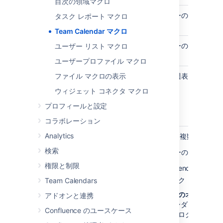
目次の領域マクロ
幅
いい
な
カレンダーの幅 (ピク
タスク レポート マクロ
(
え
し
width)
Team Calendar マクロ
高さ
いい
な
カレンダーの最大高さ 
ユーザー リスト マクロ
え
し
ユーザープロファイル マクロ
カレンダーの凡
いい
な
月表示や週表示のカレン
ファイル マクロの表示
例
え
し
ウィジェット コネクタ マクロ
right
一番下
プロフィールと設定
なし
コラボレーション
Analytics
カレンダー ID
はい
空
1 つまたは複数の ID
(
)
(Wiki
欄
id
検索
カレンダーの ID を確
マー
権限と制限
クア
Confluence の
ップ
クリック
Team Calendars
の
その他のオプション
アドオンと連携
み)
(カレンダーの横) を
Confluence のユースケース
ダイアログにカレン