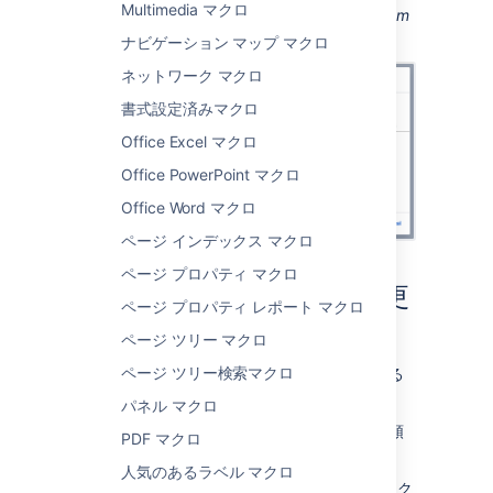
Multimedia マクロ
スクリーンショット: マクロ ブラウザでの Team
Calendar マクロの設定。
ナビゲーション マップ マクロ
ネットワーク マクロ
書式設定済みマクロ
Office Excel マクロ
Office PowerPoint マクロ
Office Word マクロ
ページ インデックス マクロ
ページ プロパティ マクロ
マクロ パラメーターを変更
ページ プロパティ レポート マクロ
する
ページ ツリー マクロ
ページ ツリー検索マクロ
マクロ パラメーターは、マクロの動作を変える
ために使用します。
パネル マクロ
マクロ パラメーターを変更するには、次の手順
PDF マクロ
を実行します。
人気のあるラベル マクロ
エディタでマクロのプレースホルダーをク