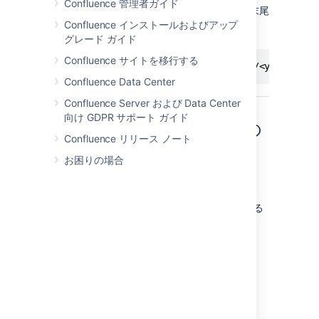
Confluence 管理者ガイド
リンクの末尾がカレンダー
Confluence インストールおよびアップ
グレード ガイド
Confluence サイトを移行する
http://<your_site
Confluence Data Center
Confluence Server および Data Center
向け GDPR サポート ガイド
このマクロを追加するその
Confluence リリース ノート
他の方法
お困りの場合
手入力でこのマクロを追加する
「
{
」と入力してからマクロ名の入力を開始する
と、マクロの一覧が表示されます。