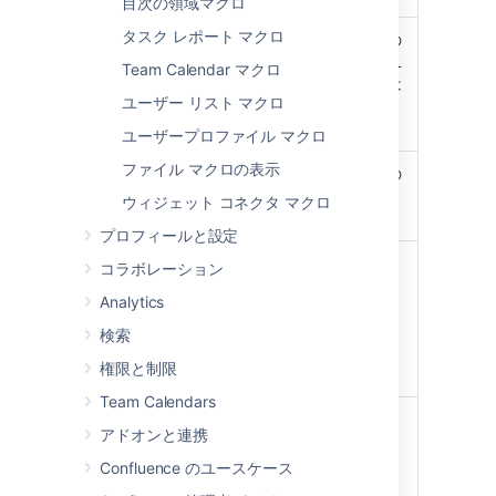
目次の領域マクロ
タスク レポート マクロ
枠線の色
パネルの枠線の
)
色。色は HTML
(borderColor
Team Calendar マクロ
カラー名または
ユーザー リスト マクロ
16 進コードで
指定できます。
ユーザープロファイル マクロ
ファイル マクロの表示
枠線のピクセル幅
パネルの枠線の
(値のみ)
幅 (ピクセル単
ウィジェット コネクタ マクロ
)
位)。
(borderWidth
プロフィールと設定
背景色
パネルのタイト
コラボレーション
)
ル行の背景色。
(bgColor
Analytics
色は HTML カ
ラー名または
検索
16 進コードで
権限と制限
指定できます。
Team Calendars
タイトルの背景色
パネルのタイト
アドオンと連携
)
ル行の背景色。
(titleBGColor
色は HTML カ
Confluence のユースケース
ラー名または