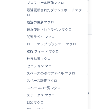
プロフィール画像マクロ
入
] を選択します。
最近更新されたダッシュボード マク
このマクロで使用できるパラメーターの一覧は、
ロ
次のとおりです。
最近の更新マクロ
最近使用されたラベル マクロ
パラメーター
既定
説明
関連ラベル マクロ
パネル タイトル
なし
パネルのタイト
ロードマップ プランナー マクロ
)
ル。指定する
(title
と、このタイト
RSS フィード マクロ
ルはタイトル行
検索結果マクロ
に表示されま
す。
セクション マクロ
スペースの添付ファイル マクロ
枠線のスタイル
solid
パネルの枠線の
)
スタイル。
(borderStyle
スペース詳細マクロ
、
solid
スペースの一覧マクロ
、その
dashed
他の有効な CSS
ステータス マクロ
border スタイ
目次マクロ
ルを使用できま
す。