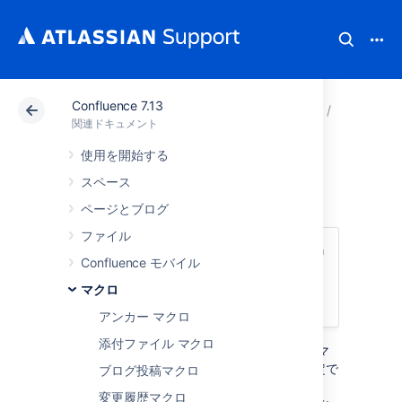
Confluence 7.13
アトラシアン サポート
関連ドキュメント
Confluenc
マクロ
関連ドキュメント
使用を開始する
パネル マクロ
スペース
ページとブログ
ファイル
このマクロは、
Confluence Server と Data
Confluence モバイル
Center
で使用できます。マクロの詳細につ
いては、「
Confluence Cloud
」を参照して
マクロ
ください。
アンカー マクロ
添付ファイル マクロ
パネル マクロをページに追加すると、カスタマ
イズ可能な色付きパネルのテキストを書式設定で
ブログ投稿マクロ
きます。このマクロは、
変更履歴マクロ