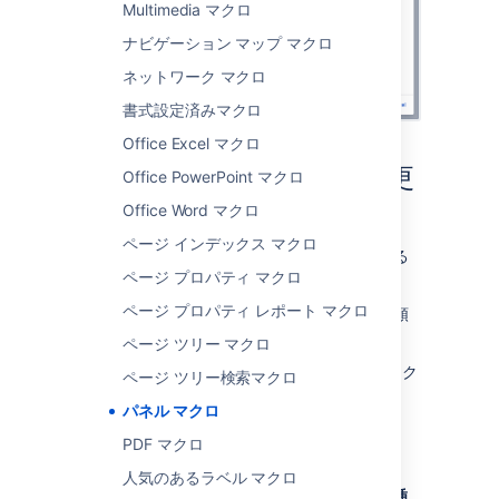
Multimedia マクロ
ナビゲーション マップ マクロ
ネットワーク マクロ
書式設定済みマクロ
Office Excel マクロ
マクロ パラメーターを変更
Office PowerPoint マクロ
する
Office Word マクロ
ページ インデックス マクロ
マクロ パラメーターは、マクロの動作を変える
ページ プロパティ マクロ
ために使用します。
ページ プロパティ レポート マクロ
マクロ パラメーターを変更するには、次の手順
を実行します。
ページ ツリー マクロ
エディタでマクロのプレースホルダーをク
ページ ツリー検索マクロ
リックし、[
編集
] を選択します。
パネル マクロ
PDF マクロ
人気のあるラベル マクロ
必要に応じてパラメーターを更新し、[
挿