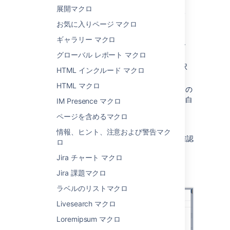
展開マクロ
パネル マップ マクロをページに追加するには、
次の手順を実行します。
お気に入りページ マクロ
ギャラリー マクロ
エディタのツールバーで、[
挿入
]
>
[
その他のマクロ
] を選択します。
グローバル レポート マクロ
[
形式設定
] カテゴリから [
パネル
] を選択
HTML インクルード マクロ
します。
HTML マクロ
任意のパラメーターを入力します。空白の
ままにすると、枠線が灰色のシンプルな白
IM Presence マクロ
いパネルになります。
ページを含めるマクロ
[
挿入
] をクリックします。
情報、ヒント、注意および警告マク
その後、ページを公開するとマクロの動作を確認
ロ
できます。
Jira チャート マクロ
スクリーンショット: パネル マクロでのタイト
Jira 課題マクロ
ル、枠線、および背景色の指定。
ラベルのリストマクロ
Livesearch マクロ
Loremipsum マクロ