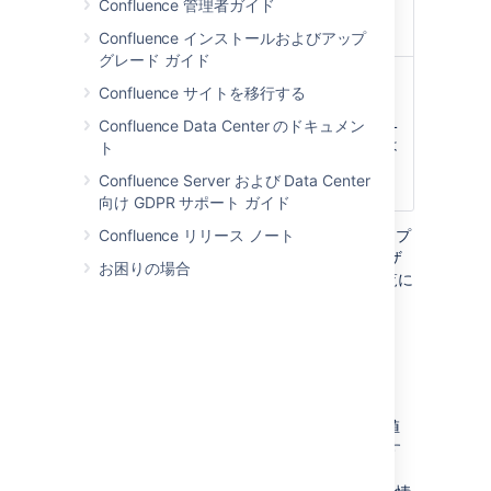
Confluence 管理者ガイド
16 進コードで
指定できます。
Confluence インストールおよびアップ
グレード ガイド
タイトルのテキス
パネルのタイト
Confluence サイトを移行する
ト色
ル行のテキスト
)
色。色は HTML
(titleColor
Confluence Data Center のドキュメン
カラー名または
ト
16 進コードで
Confluence Server および Data Center
指定できます。
向け GDPR サポート ガイド
Confluence リリース ノート
Confluence の保存形式または wiki マークアップ
で使用されるパラメーター名がマクロ ブラウザ
お困りの場合
で使用されるラベルと異なる場合、以下の一覧に
括弧付きで表示されます (
)。
example
使用できる色
HTML または X11 の色名称 (
、
、
Fuchsia
Teal
など) を入力するか、16 進数値
MediumOrchid
(
、
、
など) を入力す
#FF00FF
#008080
#
BA55D3
ることができます。16 進数値を入力する場合