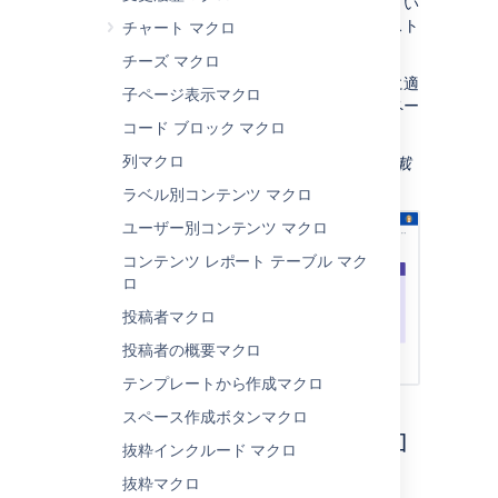
情報、ヒント、注意、および警告マクロ
と似てい
ますが、枠線、背景、タイトル、およびテキスト
チャート マクロ
の色を詳細に制御できる点が異なります。
チーズ マクロ
これは、ページに視覚的な効果を加える場合に適
子ページ表示マクロ
しています。以下の例のように、表のセルやペー
ジ レイアウトでパネルを使用できます。
コー​ド ブロック マクロ
列マクロ
スクリーンショット: 便利なリンクの一覧を記載
した紫色のパネル マクロを含むページ。
ラベル別コンテンツ マクロ
ユーザー別コンテンツ マクロ
コンテンツ レポート テーブル マク
ロ
投稿者マクロ
投稿者の概要マクロ
テンプレートから作成マクロ
スペース作成ボタンマクロ
このマクロをページに追加
抜粋インクルード マクロ
する
抜粋マクロ