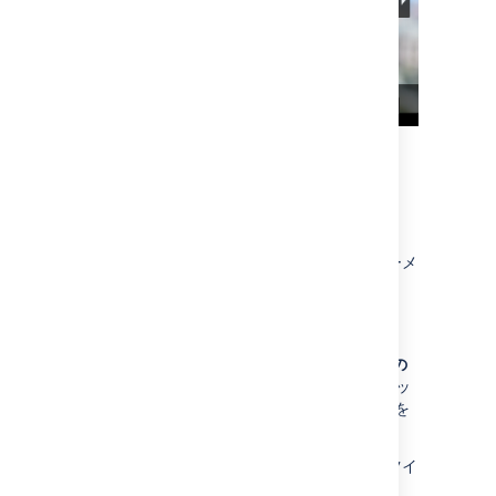
Twitter
単一のツイート、プロフィール、リスト、モーメ
ントを埋め込むことができます。
単一のツイート
単一のツイートを埋め込むには、[
ツイートへの
リンクをコピー
] をクリックします。ウィジェッ
ト コネクタ マクロをページに追加し、リンクを
URL フィールドに貼り付けます。
埋め込まれたツイートがリプライの場合、親ツイ
ートがリプライの上に表示されます。