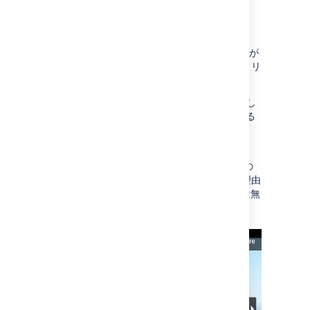
Flickr
アルバム (旧称: セット) とタグを埋め込むことが
できます。個々の写真やユーザーのフォトストリ
ームを埋め込むことはできません。
ウィジェット コネクタ マクロをページに追加し
てから、リンクを URL フィールドに貼り付ける
必要があります。ブラウザのアドレス バーの
URL を使用します。
ウィジェット コネクタは Flash を使用してこの
コンテンツを表示します。セキュリティ上の理由
から、モダンなブラウザのほとんどで Flash は無
効になっています。