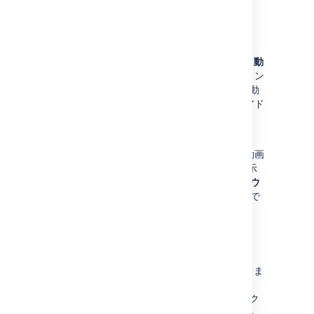
示されます。
Microsoft Stream
動画を共有するには、[
共有
] ボタンを選択し、
動
画の直接リンク
をコピーします。エディタにリン
クを貼り付けると、Confluence がリンクを自動
変換してマクロを挿入します。動画ページのアド
レス バーから URL を貼り付けることもできま
す。
動画の視聴を許可されているユーザーのみが動画
を表示できます。再生エラー メッセージが表示
される場合は、メッセージの [
新しいウィンドウ
で開く
] ボタンを選択して、新しいウィンドウで
動画を再生します。
Figma
Figma ファイルを開き、[
Share
] をクリックしま
す。[Link Sharing] 設定で [
Anyone with the
link can view
] を選択します。[
Copy link
] をク
リックします。エディタにリンクを貼り付ける