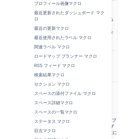
プロフィール画像マクロ
Web サイ
これは、外部サイトの URL で
最近更新されたダッシュボード マク
トのウィ
す。一部のサイトでは、ブラウ
ロ
ジェット
ザのアドレス バーに表示される
URL
URL です。他のサイトでは、
最近の更新マクロ
)
[共有] または [リンク] ボタンを
(url
最近使用されたラベル マクロ
クリックして URL を取得する
必要が出る場合があります。
関連ラベル マクロ
ロードマップ プランナー マクロ
ピクセル
ディスプレイの高さ (ピクセル
の高さ (値
単位)
RSS フィード マクロ
のみ)
検索結果マクロ
)
(height
セクション マクロ
ピクセル
ピクセル単位で示されるディス
スペースの添付ファイル マクロ
幅 (値の
プレイの幅。
み)
スペース詳細マクロ
)
(width
スペースの一覧マクロ
Confluence の保存形式または wiki マークアップ
ステータス マクロ
で使用されるパラメーター名がマクロ ブラウザ
目次マクロ
で使用されるラベルと異なる場合、以下の一覧に
括弧付きで表示されます (
)。
example