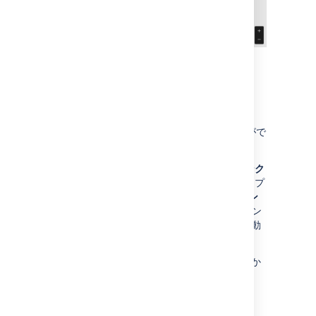
Spotify
曲、アルバム、アーティストを埋め込むことがで
きます。
ウェブ プレイヤーを使用している場合は [
リンク
をコピー
] をクリックします。デスクトップ アプ
リを使用している場合は、[
シェアする
] > [
リン
クをコピー
] の順に選択します。エディタにリン
クを貼り付けると、Confluence がリンクを自動
変換してマクロを挿入します。
または、ウェブ プレイヤーで、アドレス バーか
ら URL をコピーしてエディタに貼り付けます。
Confluence がリンクを自動変換します。