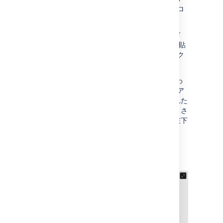
と、Confluence がリンクを自動変換してマクロ
を挿入します。
Figma をブラウザで使用している場合は、アド
レス バーから URL をコピーして、エディタに貼
り付けることができます。Confluence がリンク
を自動変換します。
埋め込まれたファイルにマウス カーソルを合わ
せると、全画面モードやズーム イン、ズーム ア
ウトのオプションが表示されます。埋め込まれた
ファイルをクリックしたままドラッグすると、さ
らに表示できます。埋め込まれたファイルの左下
にあるファイル名のリンクをクリックすると、
Figma でファイルを直接開くことができます。