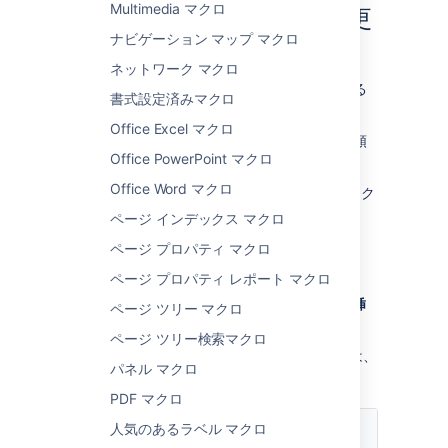
Multimedia マクロ
マクロ パラメーターを変更
ナビゲーション マップ マクロ
する
ネットワーク マクロ
マクロ パラメーターは、マクロの動作を変える
書式設定済みマクロ
ために使用します。
Office Excel マクロ
マクロ パラメーターを変更するには、次の手順
Office PowerPoint マクロ
を実行します。
Office Word マクロ
エディタでマクロのプレースホルダーをク
リックし、[
編集
] を選択します。
ページ インデックス マクロ
ページ プロパティ マクロ
ページ プロパティ レポート マクロ
必要に応じてパラメーターを更新し、[
挿
ページ ツリー マクロ
入
] を選択します。
ページ ツリー検索マクロ
このマクロで使用できるパラメーターの一覧は、
パネル マクロ
次のとおりです。
PDF マクロ
パラメー
説明
人気のあるラベル マクロ
ター