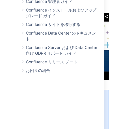
Confluence 管理者ガイド
v=k6lK5hlB1nQ
Confluence インストールおよびアップ
グレード ガイド
Confluence サイトを移行する
Confluence Data Center のドキュメン
ト
Confluence Server および Data Center
向け GDPR サポート ガイド
Confluence リリース ノート
お困りの場合
同じブラウザでビデオを表示で
きない場合は、リンクに http で
はなく https を使用してくださ
い。
特定の時間にビデオを開始する
パラメーターを含むリンクは、