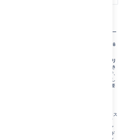
プロフィールとリスト
[プロフィール] または [リスト] をクリックし
て、ブラウザのアドレス バーから URL をコピー
します。エディタに URL を貼り付けると、
Confluence がリンクを自動変換してマクロを挿
入します。
または、[
プロフィールのリンクをコピー
] や [
リ
ストへのリンクをコピー
] を使用することもでき
ます。これらのリンクは自動変換されないので、
ウィジェット コネクタ マクロをページに追加し
て、リンクを URL フィールドに貼り付ける必要
があります。
モーメント
[モーメント] をクリックし、ブラウザのアドレス
バーから URL をコピーするか、[
リンクをコピ
ー
] を選択します。ウィジェット コネクタ マク
ロをページに追加し、リンクを URL フィールド
に貼り付けます。
error renderring tweet
のメ