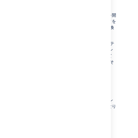
Prezi
プレゼンテーション、デザイン、または動画を開
き、リンクを
コピー
します。エディタにリンクを
貼り付けると、Confluence がリンクを自動変換
してマクロを挿入します。
または、Prezi のダッシュボードで、プレゼンテ
ーションの [
Share view link
]、またはデザイン
の [
Share
] を選択します。リンクを
コピー
して
エディタに貼り付けると、Confluence によりそ
のリンクが自動変換されます。
トラブルシューティング
ウィジェット コネクタが外部サイトのコンテン
ツを表示できない場合、マクロは次のようになり
ます。