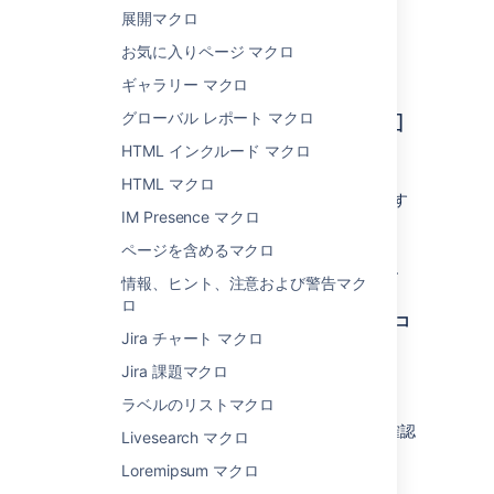
Flickr (Flash が必要)
展開マクロ
Slideshare (Flash が必要)
お気に入りページ マクロ
Viddler (Flash が必要)
ギャラリー マクロ
このマクロをページに追加
グローバル レポート マクロ
HTML インクルード マクロ
する
HTML マクロ
ウィジェット コネクタ マクロをページに追加す
IM Presence マクロ
るには、次の手順を実行します。
ページを含めるマクロ
エディタのツールバーで、[
挿入
]
>
情報、ヒント、注意および警告マク
[
その他のマクロ
] を選択します。
ロ
[
メディア
] カテゴリから [
ウィジェット コ
Jira チャート マクロ
ネクタ
] を選択します。
表示したい URL を入力します。
Jira 課題マクロ
[
挿入
] をクリックします。
ラベルのリストマクロ
その後、ページを公開するとマクロの動作を確認
Livesearch マクロ
できます。
Loremipsum マクロ