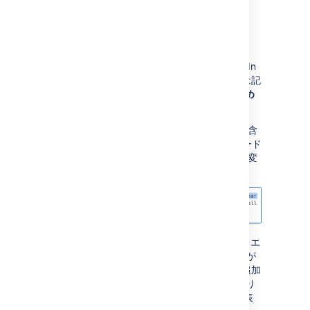
ピクセル幅の値を変更します。
LinkedIn
著者が [すべてのユーザー] と共有した LinkedIn
投稿のみを埋め込むことができます。投稿には記
事、画像、動画が含まれます。
[
この投稿を埋め
込む
] を選択します。
以下の画像のように、HTML の iframe タグを含
めずにコードをコピーします。エディタにコード
を貼り付けると、Confluence がリンクを自動変
換してマクロを挿入します。
または、[
コードをコピー
] をクリックします。エ
ディタにコードを貼り付けると、Confluence が
リンクを自動変換してマクロを挿入します。追加
の iframe タグはエディタで削除する必要があり
ます。削除しないと、LinkedIn 投稿と一緒に表