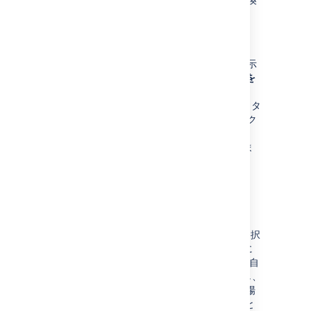
し、マクロを挿入します。
ストリート ビューと
検索結果
ストリート ビュー モードまたは検索結果を表示
している状態でメニューをクリックし、[
地図を
共有または埋め込む
] > [
地図を埋め込む
]
> [
HTML をコピー
] の順に選択します。エディタ
にリンクを貼り付けると、Confluence がリンク
を自動変換してマクロを挿入します。追加の
iframe タグはエディタで削除する必要がありま
す。削除しないと、地図と一緒に表示されま
す。
Facebook
公開投稿で、[
埋め込む
] > [
詳細設定
] の順に選択
し、[
投稿の URL
] をコピーします。エディタに
URL を貼り付けると、Confluence がリンクを自
動変換してマクロを挿入します。投稿の見出し、
説明、または "いいね！" の数を表示できない場
合は、マクロ パラメーターのピクセルの高さと