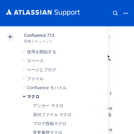
Confluence 7.13
アトラシアン サポート
関連ドキュメント
Confluenc
マクロ
関連ドキュメント
使用を開始する
ウィジェット コネ
スペース
クタ マクロ
ページとブログ
ファイル
ウィジェット コネクタをページに追加すると、
Confluence モバイル
オンラインの動画、スライドショー、フォトスト
マクロ
リームなどを埋め込むことができます。
アンカー マクロ
これは、チームで作業に使用する他のサイトやサ
ービスと Confluence との間のギャップを埋める
添付ファイル マクロ
ために適しています。
ブログ投稿マクロ
マクロは現在、これらのサイトのコンテンツをサ
変更履歴マクロ