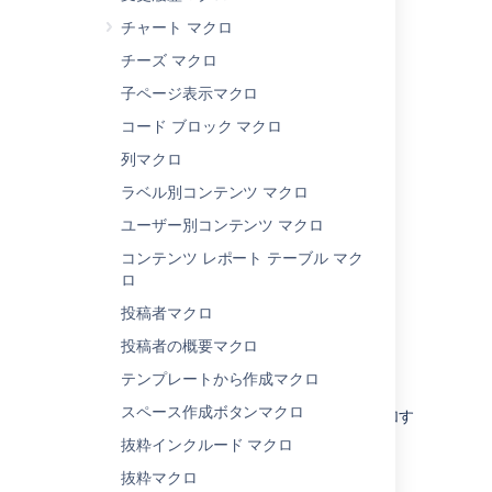
ポートしています。
チャート マクロ
YouTube
チーズ マクロ
Vimeo
子ページ表示マクロ
Twitter
Google ドキュメント、スプレッドシー
コー​ド ブロック マクロ
ト、スライド
列マクロ
Google カレンダー
ラベル別コンテンツ マクロ
Google マップ
Wufoo
ユーザー別コンテンツ マクロ
Facebook
コンテンツ レポート テーブル マク
LinkedIn
ロ
Microsoft Stream
投稿者マクロ
Figma
投稿者の概要マクロ
Spotify
テンプレートから作成マクロ
Prezi
スペース作成ボタンマクロ
これらのサイトについては、
許可リスト
に追加す
ることでコンテンツを表示できます。
抜粋インクルード マクロ
Scribd
抜粋マクロ