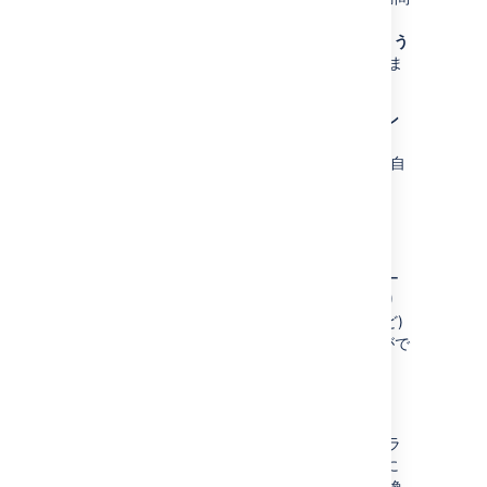
者が表示できるようにするには、[
アクセス権
限
] を開き、[
一般公開して誰でも利用できるよう
にする
] の横にあるチェックボックスを選択しま
す。
[
カレンダーの統合
] セクションで、[
このカレン
ダーの公開 URL
] をコピーします。エディタに
URL を貼り付けると、Confluence がリンクを自
動変換してマクロを挿入します。
Google マップ
ビジネス情報、住所、場所、ストリート ビュー
の 360 度のパノラマ、一部の (すべてではあり
ません) 検索結果 (バー、銀行、レストランなど)
のインタラクティブなマップを埋め込むことがで
きます。
ビジネス情報、
住所、
場所
ビジネス情報、住所、または場所の URL をブラ
ウザのアドレス バーからコピーし、エディタに
貼り付けます。Confluence がリンクを自動変換