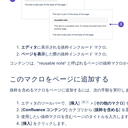
エディタ
に表示される抜粋インクルード マクロ。
ページを表示
した際の抜粋インクルード マクロ。
コンテンツは、"reusable note" と呼ばれるページの抜粋マク
このマクロをページに追加する
抜粋を含めるマクロをページに追加するには、次の手順を実行し
エディタのツールバーで、[
挿入
]
> [
その他のマクロ
]
[
Confluence コンテンツ
] カテゴリから [
抜粋を含める
] 
使用したい抜粋マクロを含むページのタイトルを入力しま
[
挿入
] をクリックします。