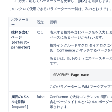
必要に応じてパラメーターを更新し、[
挿入
] を選択します
このマクロで使用できるパラメーターの一覧は、次のとおりです
パラメータ
既定
説明
ー
抜粋を含む
なし
表示する抜粋を含むページ名を入力します
ページ
ペースにあるページから行います。
(default-
抜粋インクルードマクロ ダイアログに
)
parameter
め、Confluence がマッチするペー
あるいは、以下のようにスペースキーとペ
です。
SPACEKEY:Page name
このパラメーターは Wiki マークア
周囲のパネ
false
Confluence で抜粋コンテンツの
ルを削除
含むページタイトルとパネルのボーダ
)
示されます。
(nopanel