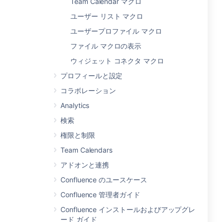
Team Calendar マクロ
ユーザー リスト マクロ
ユーザープロファイル マクロ
ファイル マクロの表示
ウィジェット コネクタ マクロ
プロフィールと設定
コラボレーション
Analytics
検索
権限と制限
Team Calendars
アドオンと連携
Confluence のユースケース
Confluence 管理者ガイド
Confluence インストールおよびアップグレ
ード ガイド