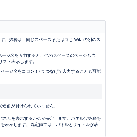
。
関
。
連
コ
ン
テ
ン
。抜粋は、同じスペースまたは同じ Wiki の別のス
ツ
Error
ページ名を入力すると、他のスペースのページも含
rendering
ジをリスト表示します。
macro
ージ名をコロン (:) でつなげて入力することも可能
'excerpt-
include'
No
link
could
be
ップで名前が付けられていません。
created
for
周囲にパネルを表示するか否か決定します。パネルは抜粋を
ーを表示します。既定値では、パネルとタイトルが表
String/characte
present