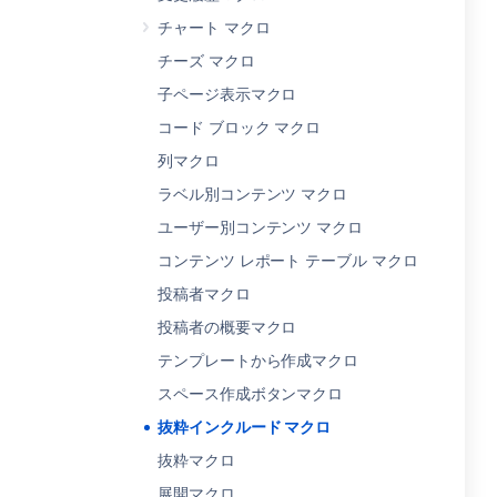
チャート マクロ
チーズ マクロ
子ページ表示マクロ
コー​ド ブロック マクロ
列マクロ
ラベル別コンテンツ マクロ
ユーザー別コンテンツ マクロ
コンテンツ レポート テーブル マクロ
投稿者マクロ
投稿者の概要マクロ
テンプレートから作成マクロ
スペース作成ボタンマクロ
抜粋インクルード マクロ
抜粋マクロ
展開マクロ