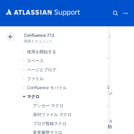
Confluence 7.13
アトラシアン サポート
関連ドキュメント
Confluenc
マクロ
関連ドキュメント
使用を開始する
HTML インクルー
スペース
ド マクロ
ページとブログ
ファイル
HTML インクルード マクロをページに追加する
Confluence モバイル
と、Confluence ページに特定の URL のコンテン
マクロ
ツを含めることができます。これにより、
Confluence ページに Web ページを埋め込むこ
アンカー マクロ
とができます。
添付ファイル マクロ
これは
従来
のマクロであり、多くの場合、セキュ
ブログ投稿マクロ
リティ上の理由で Confluence 管理者により無効
化されています。
変更履歴マクロ