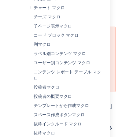
チャート マクロ
Security considerations
チーズ マクロ
子ページ表示マクロ
コー​ド ブロック マクロ
HTML マクロは既定では無効になっ
ています
列マクロ
このマクロは、管理者によって有効
ラベル別コンテンツ マクロ
化されている場合にのみ利用可能で
ユーザー別コンテンツ マクロ
す。
このマクロを有効にすると、
Confluence サイトがクロスサイト
コンテンツ レポート テーブル マク
スクリプティング攻撃に対して脆弱
ロ
になります。
投稿者マクロ
投稿者の概要マクロ
このマクロをページに追加
テンプレートから作成マクロ
する
スペース作成ボタンマクロ
抜粋インクルード マクロ
HTML インクルード マクロをページに追加する
抜粋マクロ
には、次の手順を実行します。