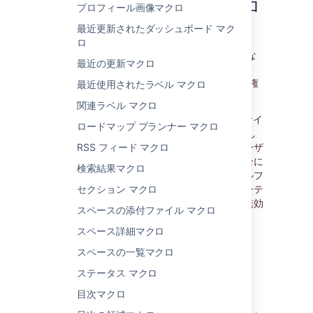
HTML インクルード マクロ
プロフィール画像マクロ
を有効化する
最近更新されたダッシュボード マク
ロ
HTML インクルード マクロは既定では無効にな
最近の更新マクロ
っています。このマクロを有効化するには、
Confluence 管理者権限またはシステム管理者権
最近使用されたラベル マクロ
限が必要です。
関連ラベル マクロ
このマクロを有効にすると、Confluence サイ
ロードマップ プランナー マクロ
トがクロスサイト スクリプティング攻撃に対し
て脆弱になる可能性があります。すべてのユーザ
RSS フィード マクロ
ーがこのような攻撃を試みない確信がある場合に
検索結果マクロ
のみ、このマクロを有効化してください。セルフ
サインアップ、または匿名ユーザーによるコンテ
セクション マクロ
ンツ作成を許可している場合、このマクロは無効
スペースの添付ファイル マクロ
化したままにしておくことを強くおすすめしま
す。
スペース詳細マクロ
スペースの一覧マクロ
HTML インクルード マクロを有効化する方法
ステータス マクロ
> [
アプリの管理
]
に移動します。
目次マクロ
ドロップダウンから [
システム
] を選択