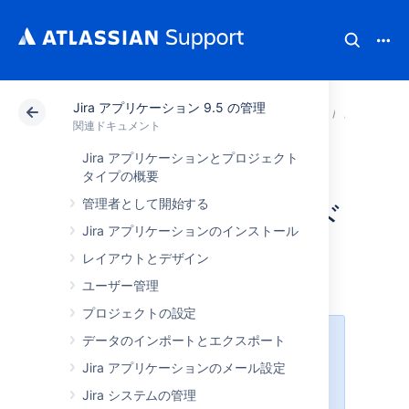
Jira アプリケーション 9.5 の管理
アトラシアン サポート
関連ドキュメント
Jira ア
Perform
関連ドキュメント
Jira アプリケーションとプロジェクト
Jira Service
タイプの概要
管理者として開始する
Management ガード
Jira アプリケーションのインストール
レール
レイアウトとデザイン
ユーザー管理
プロジェクトの設定
データのインポートとエクスポート
このページで説明する内容は、最新
の
長期サポート
バージョンである
Jira アプリケーションのメール設定
Jira Service Management 5.4
に適
Jira システムの管理
用されます。