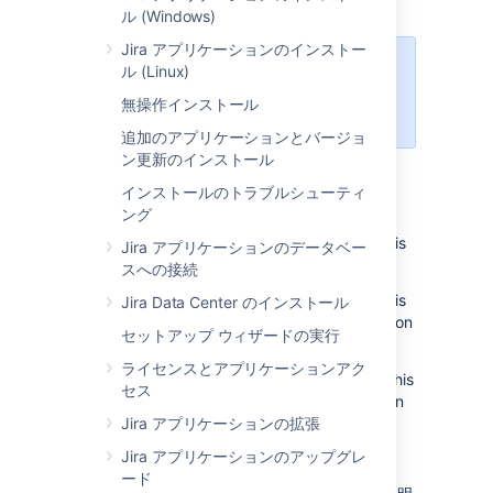
Jira Data Center で共有されます。
ル (Windows)
Jira アプリケーションのインストー
このページは
Jira 8.18 向けです。
ル (Linux)
ほかの
バージョンをお探しの場合、
無操作インストール
右上から選択してください。
追加のアプリケーションとバージョ
ン更新のインストール
インストールのトラブルシューティ
定義
ング
Supported - you can use
Jira 8.18
with this
Jira アプリケーションのデータベー
platform.
スへの接続
Limited - you can evaluate
Jira 8.18
on this
Jira Data Center のインストール
platform, but you can't run a production site on
セットアップ ウィザードの実行
it.
ライセンスとアプリケーションアク
Deprecated - you can use
Jira 8.18
with this
セス
platform, but we're planning to end support in
an upcoming release.
Jira アプリケーションの拡張
Jira アプリケーションのアップグレ
関連情報
ード