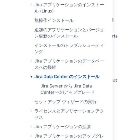
Jira アプリケーションのインストー
ル (Linux)
Jira Data Center のその他のインストール方法
無操作インストール
追加のアプリケーションとバージョ
Kubernetes
— Installation on a
ン更新のインストール
Kubernetes cluster using our Helm charts
AWS
— Deployment in AWS
インストールのトラブルシューティ
Azure
— Microsoft Azure deployment
ング
Jira アプリケーションのデータベー
はじめる前に
スへの接続
Jira Data Center のインストール
Data Center をセットアップするにあたり、次の
Jira Server から Jira Data
情報をご確認ください。
Center へのアップグレード
サポート対象プラットフォーム
セットアップ ウィザードの実行
使用可能なデータベース、Java、およびオ
要件
ペレーティング システムの詳細について
ライセンスとアプリケーションアク
Jira Data Center を使用するには、次の条件
は、「
サポート対象のプラットフォーム
」を
用語
セス
を満たしている必要があります。
参照してください。Server と Data Center
このガイドでは以下の用語について説明しま
Jira アプリケーションの拡張
デプロイメントで要件は同じです。
す：
Have a Data Center license (you
単一ノードに Jira Data
can
purchase a Data Center
Jira アプリケーションのアップグレ
インストール ディレクトリ
: Jira をイ