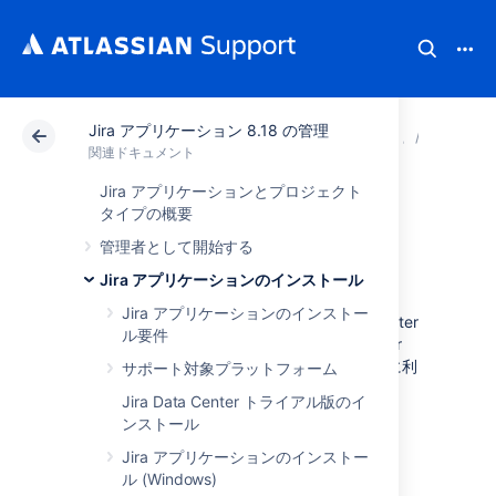
Jira アプリケーション 8.18 の管理
アトラシアン サポート
関連ドキュメント
Jira ア
Jira
関連ドキュメント
Jira アプリケーションとプロジェクト
Jira Data Center の
タイプの概要
管理者として開始する
インストール
Jira アプリケーションのインストール
Jira アプリケーションのインストー
このページの手順は、Jira Software Data Center
ル要件
または
Jira Service Management
Data Center
を独自のハードウェアにインストールする際に利
サポート対象プラットフォーム
用できます。
Jira Data Center トライアル版のイ
ンストール
Jira アプリケーションのインストー
ル (Windows)