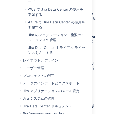
license
or create an evaluation
ード
Center をインストールする
ンストールしたディレクトリ。
license at
my.atlassian.com
)
AWS で Jira Data Center の使用を
ローカルのホーム ディレクトリ
: 各ク
サポート対象
となっているバージョン
組織が高可用性またはディザスタ リカバリ機能
開始する
ラスタ ノードにローカルで保存される
の外部データベース、OS、Javaを使
をすぐには必要としていない場合、クラスタをセ
ホームまたはデータ ディレクトリ
Azure で Jira Data Center の使用を
用する。
ットアップせずに Jira Data Center をインスト
(Jira がクラスタで実行されていない場
開始する
ールできます。
他のアトラシアン製品 (Confluence
合は単に "ホーム ディレクトリ")。
等) への
アプリケーション リンク
があ
Jira のフェデレーション - 複数のイ
クラスタをセットアップせずに Jira Data Center
共有ホーム ディレクトリ
: 同一パスを
る場合、OAuth 認証を使用している
ンスタンスの管理
をインストールするには、Jira Server の指示に
経由してクラスタのすべてのノードに
従います。
Jira をクラスタで実行するには、次の条件も
アクセス可能な、ユーザーが作成した
Jira Data Center トライアル ライセ
満たす必要があります。
ディレクトリ。
ンスを入手する
Jira アプリケーションのインストール
レイアウトとデザイン
Jira クラスタの手前に、セッション ア
プロセスは通常の Jira Server インストールとほ
フィニティと WebSocket サポートを
ぼ同じですが、Data Center ライセンスを入力す
ユーザー管理
提供するロード バランサを使用する。
るようにします。
プロジェクトの設定
ロード バランサの例
同じパスですべてのクラスタ ノードに
データのインポートとエクスポート
Jira Data Center のクラスタ
アクセス可能な共有ディレクトリ (共
Jira アプリケーションのメール設定
有ホーム ディレクトリになります) が
へのインストール
存在する。ローカル ホームまたはイン
Jira システムの管理
ストール ディレクトリ内ではない、別
1. Jira インスタンスのインストールまたは
Jira Data Center ドキュメント
のディレクトリである必要がありま
アップグレード
す。
Performance and scaling