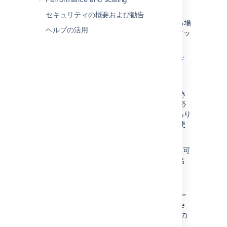
Jira Data Center は Jira 7.0 以降で使用できま
セキュリティの概要および勧告
す。これよりも前のバージョンを使用している場
ヘルプの活用
合、Jira インスタンスをインストールまたはアッ
プグレードしてください。
Jira インストールおよびアップグレード ガイド
2. 共有ディレクトリのセットアップ
クラスター内のすべてのノードで読み取り/書き
込み可能なリモート ディレクトリを作成する必
要があります。これを行うには複数の方法があり
ますが、もっとも簡単な方法は、NFS 共有を使
用することです。
クラスタ内のすべてのノードがアクセス可
能なリモート ディレクトリを作成し、名
前を設定します (例:
)
sharedhome
Jira インスタンスを停止します。
次のディレクトリを Jira のローカル ホー
ム ディレクトリから新しい
sharedhome
ディレクトリにコピーします (一部は空の
場合があります)。