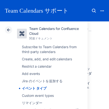
Team Calendars サポート
Team Calendars for Confluence
アトラシアン サポート
Team Calendars
関連ドキュメント
Cloud
関連ドキュメント
クラウド
Data Center
Subscribe to Team Calendars from
third-party calendars
イベント タイプ
Create, add, and edit calendars
Restrict a calendar
各カレンダーには、標準のイベント タイプ セッ
トが含まれています。これを使用して、カレンダ
Add events
ー内のさまざまなイベントを分類できます。
Jira のイベントを追加する
カスタム イベント タイプを作成
して、標準のイ
ベント タイプに適合しないイベントをキャプチ
イベント タイプ
ャすることもできます。
Custom event types
リマインダー
標準イベント タイプ