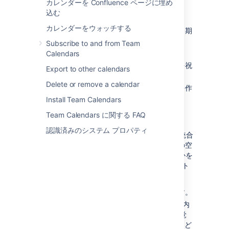
カレンダーを Confluence ページに埋め
込む
ユーザーの予定を計画する
カレンダーをウォッチする
休暇
– 休日や休憩、外出中のメンバーと期
間を追跡します。
Subscribe to and from Team
出張
– チームの出張計画を追跡します。
Calendars
誕生日
– チームメンバーと特別な瞬間を祝
Export to other calendars
うのに役立ちます。
Delete or remove a calendar
イベント
– あらゆるタイプのイベントを作
成できる汎用イベントタイプです。
Install Team Calendars
Team Calendars に関する FAQ
プロジェクトを計画する
認識済みのシステム プロパティ
Team Calendars を
Jira アプリケーション
と統合
すると、Jira プロジェクトを計画し、チームの空
き状況がプロジェクトにどのように影響するかを
確認できます。次の Jira プロジェクト イベント
を作成できます。
Jira バージョン
– リリースを計画します。
Jira Software スプリント
– カレンダー内
でチームのアジャイル スプリントを視覚
化して、チームの休暇がプロジェクトにど