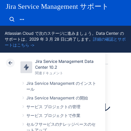
Jira Service Management サポート
Atlassian Cloud で次のステージに進みましょう。Data Center の
サポートは、2029 年 3 月 28 日に終了します。
詳細の確認とサポ
ートはこちら ->
Jira Service Management Data
アトラシアン サポート
Jira Service Management 10.2
関連ドキュメント
Center 10.2
関連ドキュメント
クラウド
Data Center 10.2
Jira Service Management のインスト
ール
Jira Service
Jira Service Management の開始
Management のヘル
サービス プロジェクトの管理
サービス プロジェクトで作業
プを活用する
セルフサービスのナレッジベースのセ
ットアップ