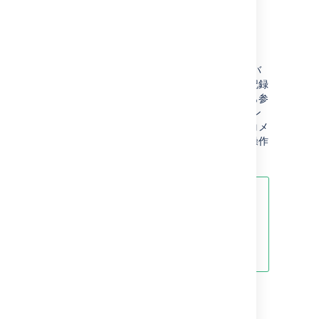
す。
アトラシアン課題トラッカー
アトラシアンの公式な
課題トラッカー
には、バ
グ、提案、その他の変更などのバックログが記録
されています。これは公開されていて、誰でも参
照することができます。アトラシアン アカウン
トでログインすると、課題の作成、課題へのコメ
ント、課題への投票、課題のウォッチなどの操作
を行うことができます。
ポイント:
課題を作成する前に、既存の課題
を検索して、同様の課題が既に作成
されていないか確認します。
最終更新日 2024 年 8 月 2 日