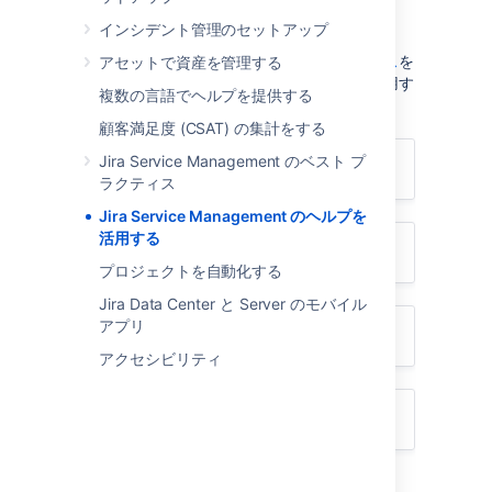
ヘルプをご活用ください
インシデント管理のセットアップ
アトラシアンでは、利用可能な
ヘルプリソース
を
アセットで資産を管理する
豊富に用意しています。適切なリソースを活用す
複数の言語でヘルプを提供する
ることにより、問題をより早く解決できます。
顧客満足度 (CSAT) の集計をする
Jira Service Management のベスト プ
方法がわからない
ラクティス
Jira Service Management のヘルプを
活用する
動作しない
プロジェクトを自動化する
Jira Data Center と Server のモバイル
アプリ
現在の機能に不満がある
アクセシビリティ
その他
方法がわからない