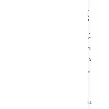
投稿することができます。
サポート リクエストを出すまでもなく、アトラ
シアン コミュニティで回答が見つかる場合もあ
ります。また、以下の場合も、アトラシアン コ
ミュニティでヘルプを得るのが得策です。
サポートされていない JIRA インスタンス
またはサポートされていないプラットフォ
ームを使用している
サポートされていない操作を試そうとして
いる
Jira Service Management 向けのアプリを
開発している場合
最も人気のある Jira Service Management の回
答
や、
最も人気のある Jira の回答
を確認するこ
ともできます。
Jira サービスデスクのナレッジベース
リリース済みのバージョンに対する既知の問題は
ナレッジベース
にドキュメント化されていま