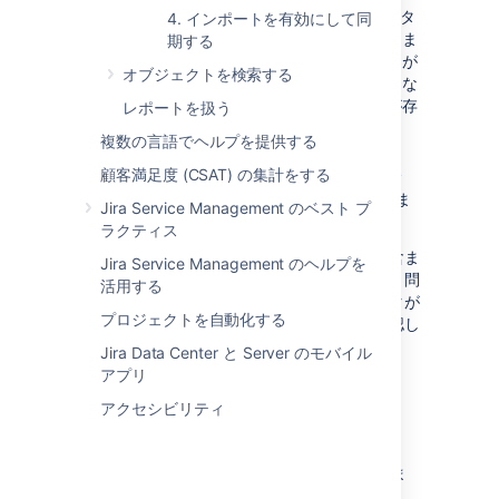
変更:
データ ロケーターの名前は、データ
4. インポートを有効にして同
ソースとマッピング先の属性とで異なりま
期する
す。マッピングが正しければインポートが
オブジェクトを検索する
中断されることはありませんが、潜在的な
エラーを避けるために、これらの違いが存
レポートを扱う
在する理由を調査することをお勧めしま
複数の言語でヘルプを提供する
す。
属性マッピングについてご確認ください
顧客満足度 (CSAT) の集計をする
不明:
予期された属性マッピングがありま
Jira Service Management のベスト プ
せん。
ラクティス
検査結果にこれらのステータスのいずれかが含ま
Jira Service Management のヘルプを
れている場合は、
インポート構成
に移動して、問
活用する
題を確認してください。インポートするデータが
プロジェクトを自動化する
適切な属性にマッピングされていることを確認し
てください。
Jira Data Center と Server のモバイル
アプリ
次のステップ
アクセシビリティ
インポート設定に問題がなければ「
4. インポートを有効にして同期する
」に進みま
す。