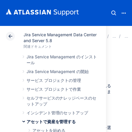
Jira Service Management Data Center
アトラシアン サポート
関連ドキュメント
Jira Serv
and Server 5.8
関連ドキュメント
3. インポート設定
Jira Service Management のインスト
ール
を検査する
Jira Service Management の開始
サービス プロジェクトの管理
インポート構成で変更された要素や、予想される
サービス プロジェクトで作業
構成から欠落している要素をすばやく確認できま
す。
セルフサービスのナレッジベースのセ
ットアップ
インポート構成を検査する方法。
インシデント管理のセットアップ
インポート設定を開きます。
アセットで資産を管理する
[
設定
] に移動し、[
設定を検査
] を選
アセットを始める