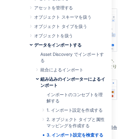
択します。
アセットを管理する
オブジェクト スキーマを扱う
オブジェクト タイプを扱う
オブジェクトを扱う
データをインポートする
Asset Discovery でインポートす
インポートの要素のいずれかが欠落しているか、
る
変更されている場合、検査結果は次のようになり
統合によるインポート
ます。
組み込みのインポーターによるイ
ンポート
インポートのコンセプトを理
解する
1. インポート設定を作成する
検査結果
2. オブジェクト タイプと属性
マッピングを作成する
検査結果には、次のステータスが表示される場合
があります。
3. インポート設定を検査する