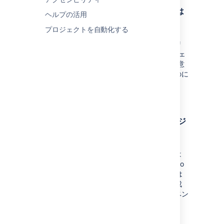
Jira Software
プロジェクトの作成または
ヘルプの活用
設定を行う
プロジェクトを自動化する
Jira Software
プロジェクトは、課題 (ストーリ
ー、バグ、タスクなど) の集合体です。プロジェ
クトは通常、
Jira Software
で行う開発作業を意
味します。製品やチームなど、さまざまなものに
関わる作業を設定できます。
さらに詳しく：
プロジェクトを設定する
リポジトリの設定、計画のビルド、プロジ
ェクトのレビューを行う
プロジェクト開始の際には、 Bitbucket または
Fisheyeで新しいリポジトリを設定し、Bamboo
でビルド計画を作成し、Bitbuket でない場合は
Crucible で新しいレビュープロジェクトを作成
します。代替ツールを使用している場合は、ベン
ダーのドキュメントを参照してください。
詳細については、「
リポジトリを作成する
」