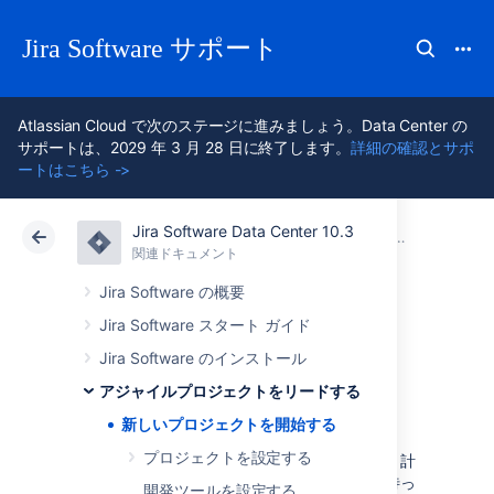
Jira Software サポート
Atlassian Cloud で次のステージに進みましょう。Data Center の
サポートは、2029 年 3 月 28 日に終了します。
詳細の確認とサポ
ートはこちら ->
Jira Software Data Center 10.3
アトラシアン サポート
Jira Software 10.3
関連ドキュメント
アジャイルプロジェクトをリードする
関連ドキュメント
クラウド
Data Center 10.3
Jira Software の概要
Jira Software スタート ガイド
新しいプロジェク
Jira Software のインストール
トを開始する
アジャイルプロジェクトをリードする
新しいプロジェクトを開始する
プロジェクトを設定する
プロジェクトを開始する時です！プロジェクト計
画と要件がそろい、意気込んで作業の開始を待っ
開発ツールを設定する