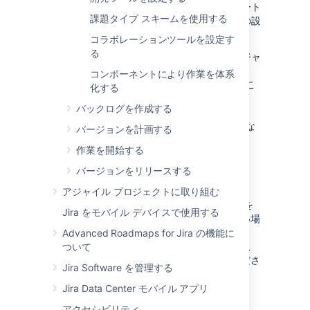
ているチームがいます。みんなに最高のスタート
課題タイプ スキームを使用する
を切ってもらいたいわけですから、システムの設
定が済んで準備万端であるか確認しましょう​​。
コラボレーションツールを設定す
る
このセクションのドキュメントは、新しいアジャ
イル開発プロジェクトの開始に向けて
コンポーネントにより作業を体系
Jira Software
を設定するのに役立ちます。ここ
化する
では、新しい
Jira Software
プロジェクトの作
バックログを作成する
成、ボード (スクラム / カンバン) の設定、
Jira Software
と連携させる開発ツールの設定な
バージョンを計画する
どについて説明します。
作業を開始する
バージョンをリリースする
概要
アジャイル プロジェクトに取り組む
すでに
Jira
インスタンスをお持ちであることを
Jira をモバイル デバイスで使用する
前提としてご説明します。
Jira
をお持ちでない場
合は、
Jira Data Center
をインストール (
Advanced Roadmaps for Jira の機能に
Jira アプリケーションのインストール
) するか、
ついて
Jira
Cloud サイトのアカウント
を作成してくださ
Jira Software を管理する
い。
Jira Data Center モバイル アプリ
アクセシビリティ