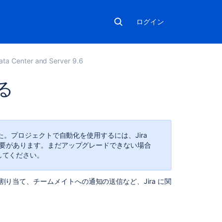
ログイン
ata Center and Server 9.6
る
関
連
コ
み込まれました。プロジェクトで自動化を使用するには、Jira
ン
レードする必要があります。まだアップグレードできない場合
テ
してください。
ン
ツ
動割り当て、チームメイトへの通知の送信など、Jira に関
Automate
work
in