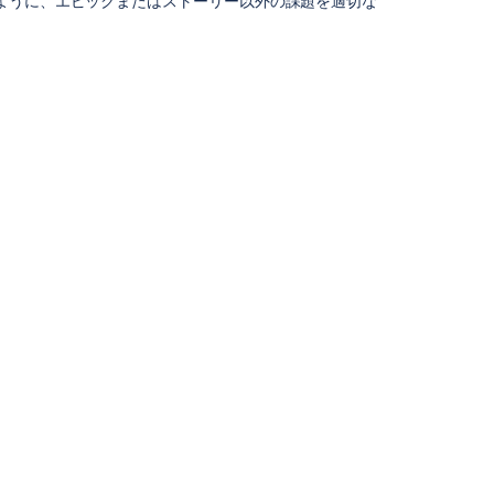
ように、エピックまたはストーリー以外の課題を適切な
standard
changes
Automate
the
version
(Project
releases)
using
the
current
naming
convention
Build
simple
automation
flows