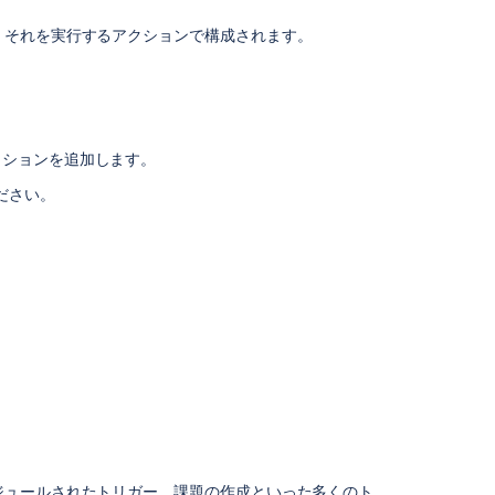
Jira
、それを実行するアクションで構成されます。
What
is
automation?
Automate
the
クションを追加します。
creation
of
ださい。
reports
for
all
services
in
a
Jira
Service
Management
(JSM)
project
Automate
ジュールされたトリガー、課題の作成といった多くのト