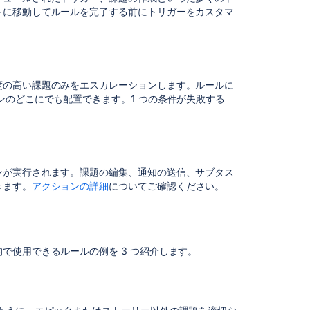
your
トに移動してルールを完了する前にトリガーをカスタマ
project
How
to
automate
roster
度の高い課題のみをエスカレーションします。ルールに
based
ンのどこにでも配置できます。1 つの条件が失敗する
assignment
using
project
automation
ンが実行されます。課題の編集、通知の送信、サブタス
About
きます。
アクションの詳細
についてご確認ください。
Automation
Build
simple
Assets
で使用できるルールの例を 3 つ紹介します。
automation
flows
Auto-
approve