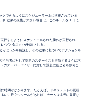
チェックできるようにスケジューラー上に構築されていま
コ
るため、JQL 結果の規模が大きい場合は、このルールを 1 日に
ミ
ュ
ニ
テ
ィ
に
ごとに実行するようにスケジュールされた操作が実行され
質
問
(バグとタスク) が検出される。
るかどうかを確認し、その結果に基づいてアクションを
その担当者に対して課題のステータスを更新するように求
クトのスーパーバイザーに対して課題に担当者を割り当
要に時間がかかります。たとえば、ドキュメントの更新
するのに役立つルールがあれば、チームは本当に重要な