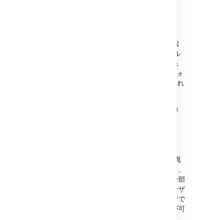
Jira 管理者
ドキュメント)
Jira
システム管理
Jira
サーバー管理では、サーバー管理 (例: 検索
インデックス作成、監査ログなど)、グローバル
設定 (例: 時間管理、共有フィルターやダッシュ
ボードの管理など) とサーバー最適化 (例: パフォ
ーマンス テスト、セキュリティなど) が網羅され
ています。
詳細:
Jira システム管理
(
Jira 管理者
向けドキュ
メント)
権限の概要
Jira Software
では、さまざまな機能に対して異
なる種類の権限を提供しています。これにより、
特定のグループやユーザーに対してアプリの一部
を柔軟に制限できます。例えば、ひとりのユーザ
ーのみがプロジェクトの課題の割り当てを実行で
き、他のユーザーはできないようにすることが可
能です。