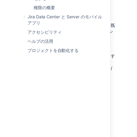
Jira Software
をインストールする /
権限の概要
Jira Software
をアップグレードする
Jira Data Center と Server のモバイル
アプリ
Jira
アプリケーションをインストールするか、既
存の
Jira
インストールに
Jira
アプリケーション
アクセシビリティ
を追加する場合は、「
ヘルプの活用
Jira アプリケーションをインストールする
」
(
Jira 管理者
向けドキュメント) をご参照くださ
プロジェクトを自動化する
い。
Jira
の現在のバージョンをアップグレードす
る場合は、「
Jira アプリケーションをアップグレードする
」
(
Jira 管理者
向けドキュメント)
をご参照くださ
い。
Jira
をバックアップする