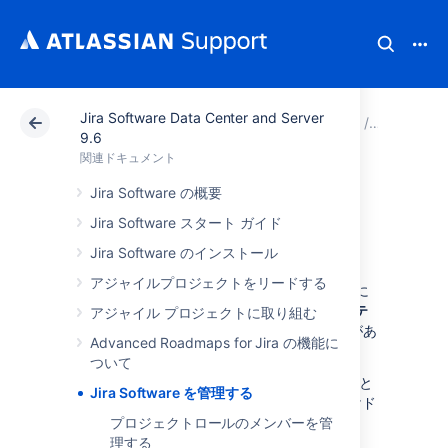
Jira Software Data Center and Server
アトラシアン サポート
関連ドキュメント
Jira Soft
9.6
関連ドキュメント
Jira Software を管
Jira Software の概要
Jira Software スタート ガイド
理する
Jira Software のインストール
アジャイルプロジェクトをリードする
Jira Software
のすべての管理機能を利用するに
は、
ユーザーが、
Jira
管理者
または
Jira
システ
アジャイル プロジェクトに取り組む
ム管理者
の
グローバル権限
を持っている必要があ
Advanced Roadmaps for Jira の機能に
ります。
ついて
Jira Software
は
Jira
プラットフォームを基盤と
Jira Software を管理する
しており、その機能の多くが「
Jira 管理者
向けド
キュメント」に記載されています。
プロジェクトロールのメンバーを管
理する