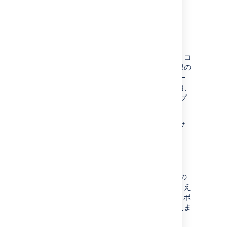
さらに詳しく：
権限の概要
プロジェクトの設定
ここでは、プロジェクトの定義、バージョンとコ
ンポーネントの管理、課題とプロジェクト権限の
設定、プロジェクト通知、プロジェクト スキー
ム、スクリーンの管理、課題コレクターの使用、
ワークフローでの作業など、
Jira Software
でプ
ロジェクトを設定する方法をご説明します。
詳細:
プロジェクトを設定する
(
Jira 管理者
向け
ドキュメント)
レイアウトとデザイン
Jira Software
のレイアウトやデザインを組織の
ニーズや好みに合うように設定できます。たとえ
ば、
Jira
の配色やロゴの変更、既定のダッシュボ
ードの設定、お知らせバナーの表示などを行えま
す。