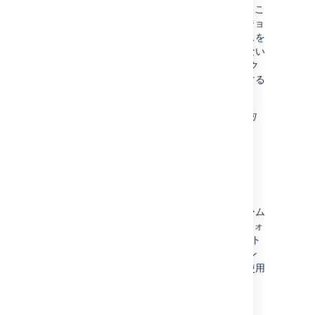
Jira
インスタンスは定期的にバックアップするこ
とをお勧めします。また、
Jira
を新しいバージョ
ンにアップグレードするときや、インスタンスを
複数のサーバーに分割するときなど、予期しない
データの損失/変更をもたらす可能性のあるアク
ティビティに着手する前にも、バックアップする
ことをお勧めします。
詳細:
データをバックアップする
(
Jira 管理者
向
けドキュメント)
サポートするプラットフォーム
アトラシアンは、サポート対象プラットフォーム
(ブラウザ、データベース、Java のプラットフォ
ームなど) を徹底的にテストしており、サポート
を提供しています。ご利用の
Jira
のバージョン
に対応したサポート対象プラットフォームを使用
することを強く推奨します。
詳細:
Jira のサポート対象プラットフォーム
(