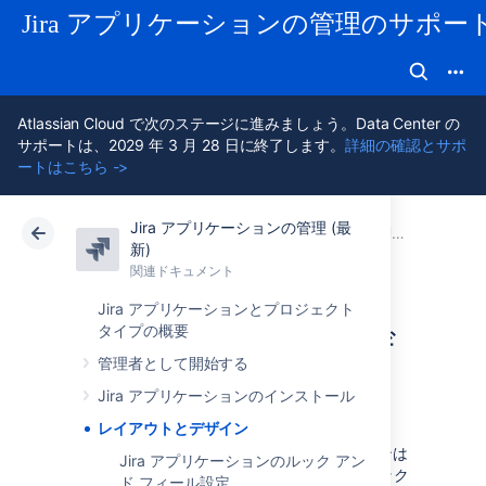
Jira アプリケーションの管理のサポー
Atlassian Cloud で次のステージに進みましょう。Data Center の
サポートは、2029 年 3 月 28 日に終了します。
詳細の確認とサポ
ートはこちら ->
Jira アプリケーションの管理 (最
アトラシアン サポート
Jira アプリケーション 11.3 の管理
関連ドキュメント
新)
関連ドキュメント
クラウド
Data Center 11.3
Jira アプリケーションとプロジェクト
タイプの概要
レイアウトとデザ
管理者として開始する
イン
Jira アプリケーションのインストール
レイアウトとデザイン
Jira アプリケーションのレイアウトとデザインは
Jira アプリケーションのルック アン
ある程度カスタマイズ可能なため、組織のルック
ド フィール設定