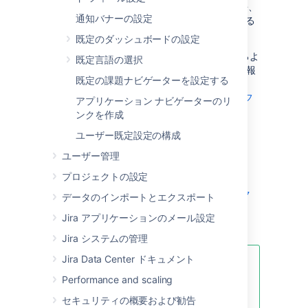
アンド フィールや、ユーザー設定 (既定の言語、
通知バナーの設定
ユーザー設定およびお知らせバナー) に関連する
要件をより忠実に反映できます。
既定のダッシュボードの設定
次のページでは、それらを最大限に活用できる​​よ
既定言語の選択
うに、Jiraのアプリケーションの設定の詳細情報
既定の課題ナビゲーターを設定する
を提供します！
Jira アプリケーションのルック アンド フ
アプリケーション ナビゲーターのリ
ィール設定
ンクを作成
通知バナーの設定
ユーザー既定設定の構成
既定のダッシュボードの設定
ユーザー管理
既定言語の選択
プロジェクトの設定
既定の課題ナビゲーターを設定する
アプリケーション ナビゲーターのリンク
データのインポートとエクスポート
を作成
Jira アプリケーションのメール設定
ユーザー既定設定の構成
Jira システムの管理
Jira Data Center ドキュメント
また、新しいプラグインをインスト
Performance and scaling
ールおよび / または有効化して Jira
の機能を拡張することもおすすめし
セキュリティの概要および勧告
ます。詳細については、「