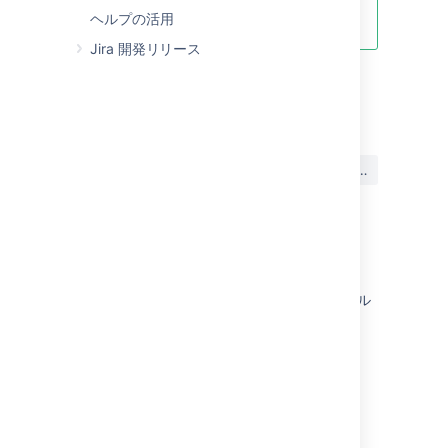
ヘルプの活用
アプリの管理
」をご参照ください。
Jira 開発リリース
最終更新日 2018 年 5 月 29 日
この内容はお役に立ちました
はい
いいえ
か?
このセクションの項目
Jira アプリケーションのルック アンド フィール
設定
通知バナーの設定
既定のダッシュボードの設定
既定言語の選択