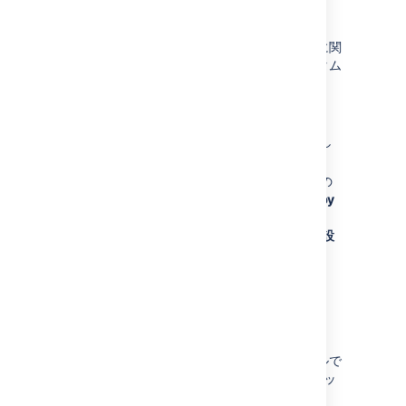
一括で課題の日付を変更する前に、まず
カスタム日フィールド
をプランの課題ソースに関
連付ける必要があります。選択すると、カスタム
日が日付バッジ (
D
) とともに表示されます。
課題を選択後、次の手順を実行します。
[
バルク アクション
] から [
日付
] を選択し
ます。
[
既存を保持
]、[
日付をクリア
]、子課題の
日付を選択した親課題に集約する [
Set by
child issue dates (子課題の日付で設
定)
]、[
Set custom date (カスタム日を設
定)
] のいずれかを選択します。
[
適用
] を選択して変更を完了します。
親課題を
更新する
複数の子課題を移動するには、同じ階層レベルで
ある必要があり、プランの最上位レベル (エピッ
クなど) にすることはできません。