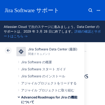
Jira Software サポート
Atlassian Cloud で次のステージに進みましょう。Data Center の
サポートは、2029 年 3 月 28 日に終了します。
詳細の確認とサポ
ートはこちら ->
Jira Software Data Center (最新)
アトラシアン サポート
Jira Software 11.3
関連ドキュメント
Advanced
関連ドキュメント
クラウド
Data Center 11.3
Jira Software の概要
Jira Software スタート ガイド
Advanced Roadmaps
Jira Software のインストール
タイムラインから
アジャイルプロジェクトをリードする
アジャイル プロジェクトに取り組む
課題を一括編集す
Advanced Roadmaps for Jira の機能
について