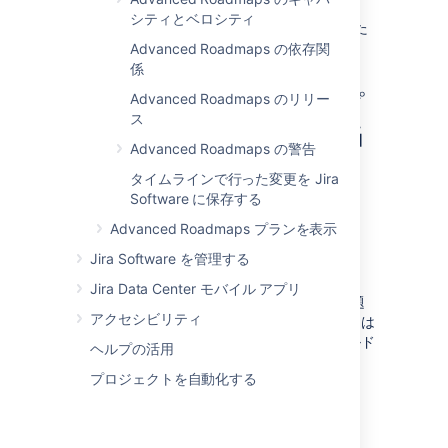
シティとベロシティ
バルク アクション メニューは
、課題を選択した
後にのみ表示されます。
Advanced Roadmaps の依存関
係
Advanced Roadmaps のリリー
個人、チーム、またはスプ
ス
リントへの課題の
再割り当
Advanced Roadmaps の警告
て
タイムラインで行った変更を Jira
Software に保存する
課題を選択後、次の手順を実行します。
Advanced Roadmaps プランを表示
[
バルク アクション
] メニューから [
担当
者
]、[
チーム
]、[
スプリント
] を選択しま
Jira Software を管理する
す。
Jira Data Center モバイル アプリ
ドロップダウン メニューを使用して課題
アクセシビリティ
を再割り当てします。[
未割り当て
] または
[
なし
] を選択すると、割り当てフィールド
ヘルプの活用
がクリアされます。
プロジェクトを自動化する
[
適用
] を選択して変更を完了します。
課題の日付を
更新する