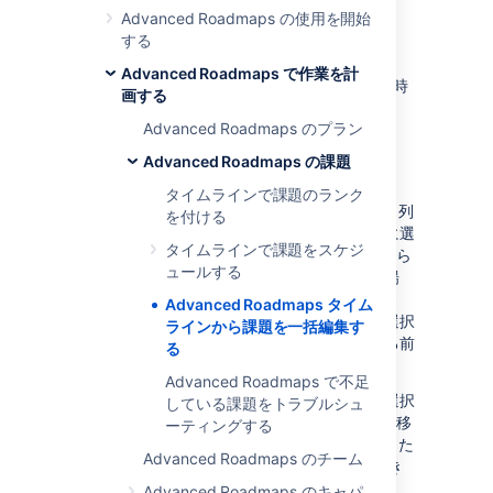
る
Advanced Roadmaps の使用を開始
する
Advanced Roadmaps
では、[
バルク アクショ
Advanced Roadmaps で作業を計
ン
] メニューを使用して、複数の課題の値を同時
画する
に変更できます。
Advanced Roadmaps のプラン
Advanced Roadmaps の課題
課題を選択する
タイムラインで課題のランク
まず、編集する課題を選択します。[
スコープ
] 列
を付ける
のチェックボックスを使用して、課題を個別に選
タイムラインで課題をスケジ
択するか、キーボードの
Shift
キーを押しながら
ュールする
複数の課題を一度に選択します。この方法の場
合、プランに表示されている課題のみが選択さ
Advanced Roadmaps タイム
れ、折りたたまれている子課題や派生課題は選択
ラインから課題を一括編集す
されません。それらを選択するには、選択する前
る
に親課題を展開する必要があります。
Advanced Roadmaps で不足
または、全体のストーリーまたはエピックを選択
している課題をトラブルシュ
する場合は、[
課題
] 列の [
詳細
] アイコンに移
ーティングする
動します。[
これとすべての派生課題を選択
] また
Advanced Roadmaps のチーム
は [
派生課題のみを選択
] のいずれかを選択でき
ます。
Advanced Roadmaps のキャパ