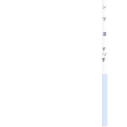
課題の上
- 選択した任意の課題の上にラン
ク付けします
課題の下
- 課題を選択した任意の課題の下
にランク付けします
課題を新しいランクに移動するには、[
適用
] を選
択します。
2 つ目の方法は、
再ランク付け
する課題を選択す
ることです。プランに配置する課題の上にカーソ
ルを置き、[
詳細
] > [
選択された課題を上 / 下
にランク付けする
] を選択します。
再ランク付けされた課題は、
Advanced Roadmaps
の親子関係
に従って視覚的に順序付けされるた
め、実際のランクとは異なる場合が
あります。新しいランクは、
Jira Software
でより正確に表示さ
れます。