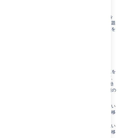
親課題を更新するには以下を実行します。
[
バルク アクション
] メニューから [
親
] を
選択し、選択した子課題を移動する親課題
を選択します。選択した課題の現在の値を
クリアするには、[
なし
] を選択します。
[
適用
] を選択して変更を完了します。
課題ランクを
更新
する
[
スコープ
] セクションで再ランク付けする課題を
選択したら、
2 つの方法
で移動できます。まず、
[
バルク アクション
] メニュー > [
ランク
] に移動
できます。次のオプションから、選択した課題の
新しいランクを選択します。
プランの最上位
- 課題を最も優先度が高い
としてランク付けし、プランの最上位に移
動します
プランの最下位
- 課題を最も優先度が低い
としてランク付けし、プランの最下位に移
動します