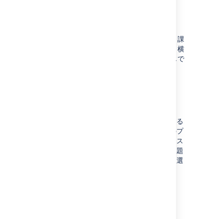
課題リリースを
更新する
課題のリリースの詳細を更新するプロセスは、課
題が同じプロジェクトにあるか、プロジェクト横
断型リリースの一部であるかにかかわらず同じで
す。
課題を選択後、次の手順を実行します。
[
バルク アクション
] メニューに移動し、
[
リリース
] を選択します。
モーダルで、選択した課題の移動先となる
リリースを選択します。選択した課題のプ
ロジェクトに関連付けられているリリース
のみが使用可能になります。選択した課題
の現在の値をクリアするには、[
なし
] を選
択します。
[
適用
] を選択して変更を完了します。
Advanced Roadmaps
から