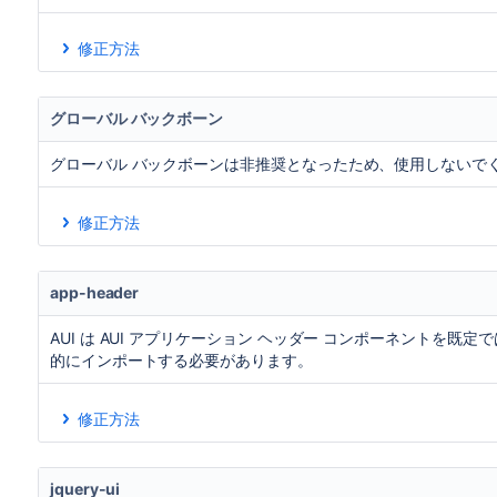
修正方法
代わりに次の AMD モジュールをインポートします。
req
グローバル バックボーン
この
依存関係
を
適切なWeb リソース直下の
atlassian-
<dependency>jira.webresources:underscore-
グローバル バックボーンは非推奨となったため、使用しないで
修正方法
*.js ファイルで “Backbone” の使用状況を確認します。
次の AMD モジュールをインポートします。
require('b
app-header
これらの依存関係のいずれかを適切なWeb リソース直
(推奨)
<dependency>jira.webresources:backbo
AUI は AUI アプリケーション ヘッダー コンポーネントを
<dependency>jira.webresources:ajs-backbon
的にインポートする必要があります。
修正方法
アドオンに AUI ヘッダーが存在するかどうかを確認しま
soy 内:
call aui.page.header
jquery-ui
css 内:
class aui-header