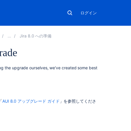
ログイン
Jira 8.0 への準備
rade
関
doing the upgrade ourselves, we've created some best
連
コ
ン
テ
ン
「
AUI 8.0 アップグレード ガイド
」を参照してくださ
ツ
Atlassian
UI
Updates