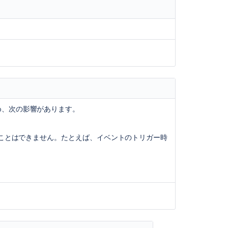
webresources:jquery-ui-mouse
com.atlassian.auiplugin:dialog
webresources:jquery-ui-position
webresources:jquery-ui-resizable
webresources:jquery-ui-selectable
com.atlassian.auiplugin:dropdown
webresources:jquery-ui-sortable
め、次の影響があります。
ことはできません。たとえば、イベントのトリガー時