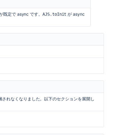
容が既定で async です。
が async
AJS.toInit
、または他のテンプレート ソ
uery("<div></div>")
に変更します。
ger('abcd')
に変更します。
d')
コ
ミ
ュ
ニ
テ
、次のように再使用できます。
ィ
に
質
問
ie-1.0.0
UI に同梱されなくなりました。以下のセクションを展開し
き AUI 8 に同梱されています。