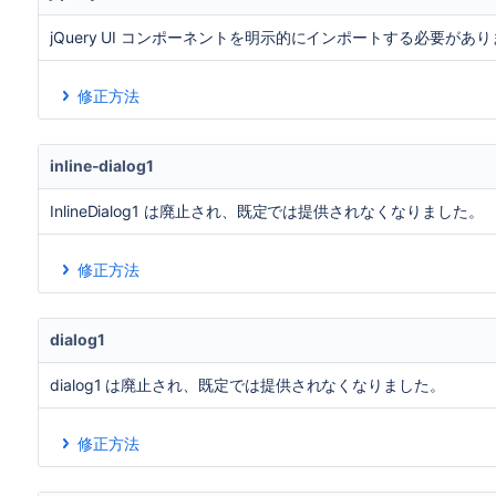
html 内:
nav.aui-header
jQuery UI コンポーネントを明示的にインポートする必要があ
必要に応じて、次の依存関係を追加します。
(旧:
com.atlassian.auiadd-on:aui-header
aui-
修正方法
com.atlassian.auiadd-on:aui-header-unresp
基本的な jQuery UI
Jira はAUI を介して基本的な jQuery UI を引き続
inline-dialog1
加することで使用できます。
InlineDialog1 は廃止され、既定では提供されなくなりました。
<dependency>jira.webresources:jquery-ui</depe
修正方法
その他の機能
これを修正する方法は 2 つあります。
アドオンに jQuery UI のほかの機能を追加する必要があ
代わりに
を使用します。
aui-inline-dialog2
存関係を追加します。
dialog1
次の依存関係を追加して現在のコードを動作させます。
dialog1 は廃止され、既定では提供されなくなりました。
Web リソース キー
追加す
$(selector).draggable(...)
jira.
修正方法
これを修正する方法は 2 つあります。
$(selector).droppable(...)
jira.