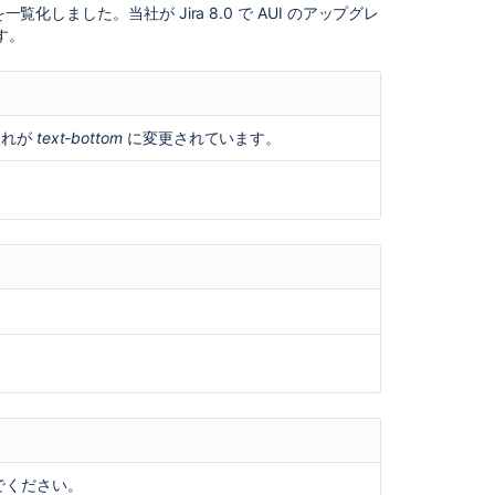
in
化しました。当社が Jira 8.0 で AUI のアップグレ
Confluence
す。
5.0
Release
Notes
2.1
これが
text-bottom
に変更されています。
Crowd
2.8
Release
にしていますが、念のため、表示をご確認ください。
Notes
イドを削除して、既定の
text-bottom
を使用します。
Navigation
reference
guide
Changes
to
す。
requests
に追加します。
-plugin.xml
in
the
ner</dependency>
new
でください。
issue