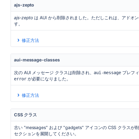
ェット
ajs-zepto
aop
このアドオンは削除されましたが、これを
と考えています。異なる事例の場合
ajs-zepto
は AUI から削除されました。ただしこれは、アドオ
す。
jQuery form アド
次の依存関係を追加します。
オン
jira.webresources:jquery
修正方法
アドオンで Zepto を見つけます。
.fn.progressBar
次の依存関係を追加します。
次のソリューションのいずれかを使用します。
aui-message-classes
プロジェクトに Zepto をインポート
jira.webresources:jquery-pro
代わりに jQuery を使用
次の AUI メッセージ クラスは削除され、
プレフィ
aui-message
.fn.throbber
次の依存関係を追加します。
が必要になりました。
error
jira.webresources:jquery-thr
修正方法
.fn.spin
次の依存関係を追加します。
ji
ソース コード (java、js、soy、jsp、vm) で
aui-message
または、代わりに
<aui-spinne
.fn.stopSpin
、
、
、
、および
のな
success
hint
warning
info
error
CSS クラス
プレフィクスをそれぞれのクラスに追加し
.fn.selection
aui-message
アドオンがこれを使用している場合
→
info
aui-message-info
古い "messages" および "gadgets" アイコンの CS
.fn.selectionRange
jira.webresources:jquery-sel
セクションを展開してください。
→
error
aui-message-error
.fn.wrapSelection