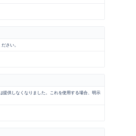
view
Prepare
uire('underscore')
your
Data
に追加します。
plugin.xml
Center
app
1.8.3</dependency>
ください。
for
2025
security
and
usability
ackbone')
updates
下の
に追加します。
atlassian-plugin.xml
Latest
ne-1.3.3</dependency>
既定では提供しなくなりました。これを使用する場合、明示
updates
e-amd-shim</dependency>
page
(index)
Latest
す。
updates
page
(index)