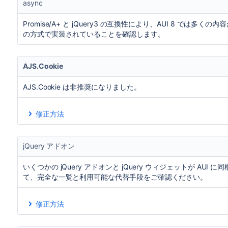
async
ネイティブな DOM 関数
jQuery
Promise/A+ と jQuery3 の互換性により、AUI 8 では多くの内
の方式で実装されていることを確認します。
例:
を
、または
AJS("div")
document.createElement
jQ
リューションに変更します。
AJS.Cookie
を
AJS.$(AJS).trigger('abcd')
$(document).trig
を
AJS.$(AJS).bind('abcd')
$(document).on('abc
AJS.Cookie は非推奨になりました。
修正方法
Cookie に関連するコードは jslibs に含まれているため
AMD モジュール:
atlassian/libs/cookie-1.0.0
jQuery アドオン
XML 依存関係:
com.atlassian.plugin.jslibs:cook
いくつかの jQuery アドオンと jQuery ウィジェットが A
なお、AJS.Cookie は非推奨の Web リソースとして引き続
て、完全な一覧と利用可能な代替手段をご確認ください。
XML 依存関係:
com.atlassian.auiplugin:cookie
修正方法
アドオン / ウィジ
代替手段