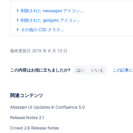
削除された messages アイコン...
.aui-icon-success
削除された gadgets アイコン...
.aui-icon-warning
.icon-dropdown
その他の CSS クラス...
.aui-icon-info
.icon-dropdown-active
以下のクラスは削除され、AUI 8 での代替方法は提供され
.aui-icon-error
.icon-dropdown-active-d
.aui-icon-hint
.aui-dropdown-icon
.icon-maximize
最終更新日 2019 年 8 月 13 日
.aui-icon-generic
.aui-box-shadow
.icon-maximize-d
.icon-generic
.vertical-tabs-aui-legacystyle2011
.icon-minimize
.icon-error
.aui-nav-current
.icon-minimize-d
この内容はお役に立ちましたか?
はい
いいえ
この記事
.icon-hint
.aui-zebra
.icon-move
ヘッダー サイズの
および
変数
.icon-info
-hero
-marketing
.icon-move-d
.icon-success
代替方法:
関連コンテンツ
.icon-warning
代替方法として
を使用できます。
iconfont
代替方法:
Atlassian UI Updates in Confluence 5.0
代替方法として
を使用できます。
iconfont
Release Notes 2.1
Crowd 2.8 Release Notes