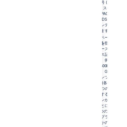
イナス記号 (-) を追加
ます。例: スペース キ
を
と指定す
-BADSPACE
ると、BADSPACE に含
れないコンテンツのみ
取得できます。
特定のスペースのコン
ンツ
のみを
指定するに
は、スペース キーのす
前にプラス記号 (+) を
加します。例: スペース
キーを
と
+GOODSPACE
定すると、GOODSPAC
のコンテンツのみを取
できます (各コンテンツ
項目は 1 つのスペース
のみ所属するため、こ
オプションが有効な麺
少ないことにご注意く
さい。1 つのスペース 
ーの前にプラス記号を
定してほかのスペース 