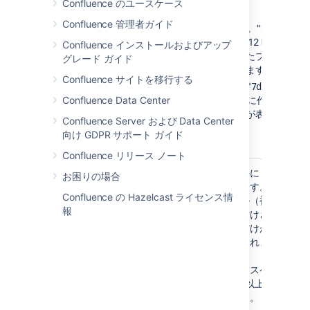
Confluence のユースケース
— 分
m
Confluence 管理者ガイド
— 時間。"
" の場
h
12h
合、過去 12 時間以内に
Confluence インストールおよびアップ
作成されたブログ投稿
グレード ガイド
表示されます。
Confluence サイトを移行する
— 日。"
" の場合、
d
7d
去 7 日間に作成された
Confluence Data Center
ログ投稿が表示されま
Confluence Server および Data Center
す。
向け GDPR サポート ガイド
— 週
w
Confluence リリース ノート
これらの
い
なし
ラベルを条件にしてフィル
お困りの場合
ラベルだ
い
ターをかけます。ここで指
Confluence の Hazelcast ライセンス情
けを表示
え
定したラベル（複数可）に
報
します
よってタグ付けされている
)
ブログ投稿だけがマクロに
(label
よって表示されます。
カンマまたはスペースで区
切られた1つ以上のラベル
を指定します。