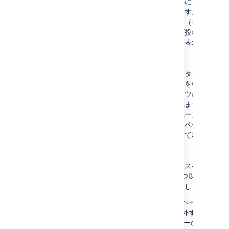
これらの
い
なし
作成者を条件にしてフィル
作者だけ
い
ターをかけます。ここで指
を表示し
え
定した作成者（複数可）が
ます
書いたブログ投稿だけがマ
)
クロによって表示されま
(author
す。
これらの
い
@self、
このパラメータを使用すれ
スペース
い
すなわ
ば、スペースを検索条件に
だけを表
え
ちマク
してコンテンツにフィルタ
示します
ロが書
ーをかけられます。ここで
)
かれた
指定したスペース（複数
(spaces
ページ
可）に属するページだけが
を含む
マクロによって表示されま
スペー
す。
ス
カンマまたはスペースで区
切られた、1つ以上のスペ
スキーを指定します。
特定のスペースのコン
ンツを除外するには、
ペース キーのすぐ前に