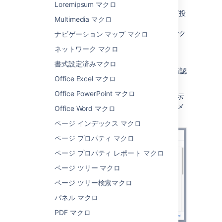
ら [
ブログ投稿
] を選択します。
Loremipsum マクロ
以下のパラメーターを使用して、ブログ投
Multimedia マクロ
稿の表示方法を指定し、タイム フレー
ム、スペース、作成者、またはラベルでク
ナビゲーション マップ マクロ
エリを絞り込みます。
ネットワーク マクロ
[
挿入
] をクリックします。
書式設定済みマクロ
その後、ページを公開するとマクロの動作を確認
Office Excel マクロ
できます。
Office PowerPoint マクロ
スクリーンショット: ブログ投稿マクロでの表示
タイプ、タイム フレーム、およびラベル パラメ
Office Word マクロ
ーターの入力。
ページ インデックス マクロ
ページ プロパティ マクロ
ページ プロパティ レポート マクロ
ページ ツリー マクロ
ページ ツリー検索マクロ
パネル マクロ
PDF マクロ