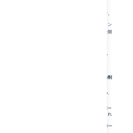
Confluence はバージョン 39 のコピーを作成
し、コピーが新たに最新バージョンとなります。
ページが未公開の下書きの場合、前のバージョン
を復元すると下書きの内容は失われます。未公開
の下書きがある場合は警告が表示されます。
特定のバージョンを削除す
る
バージョンを削除するには、ページ履歴の横の
削
除
を選択します。
削除したバージョンはごみ箱に移動しないため、
削除すると復元できません。
Confluence Data Center
をご利用の場合、バー
ジョンの削除時に残りのバージョンは再採番され
ません。
管理者がサイトまたはスペースの
保持期間ルール
を定義している場合は、古いバー
ジョンも自動で削除される可能性があります。