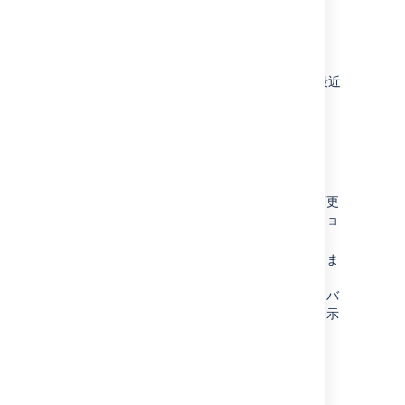
変更内容を見る
ページ履歴表示または
ページ情報表示
から、最近
行われたページの変更内容を確認できます。
最近行われたページの変更内容を見るには：
その他のオプション
> [
ページ情報
] を選択します。
[最近の変更] セクションで、変更日、変更
者の情報とともに、ページの最新バージョ
ンを確認できます。
該当バージョンの横の
表示変更
を選択しま
す。
比較表示形式で表示されます。選択したバ
ージョンと以前のバージョンの差異が表示
されます。
未公開の変更を表示する