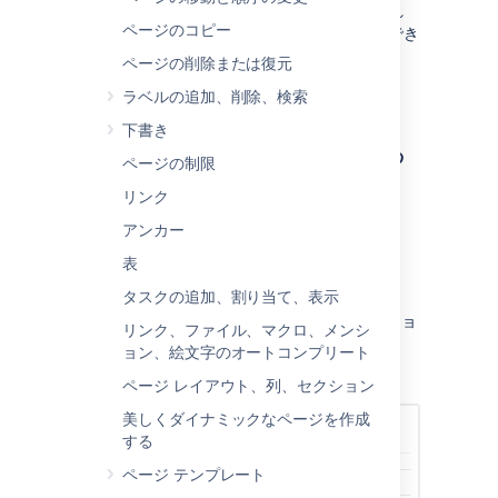
す。バージョン間の変更を見たり、必要であれ
ページのコピー
ば、以前のバージョンに戻したりすることができ
ます。
ページの削除または復元
ラベルの追加、削除、検索
下書き
ページ履歴にアクセスする
ページの制限
ページ履歴を見るには：
リンク
アンカー
対象のページに移動し、
表
その他のオプション
> [
ページ履歴
] を選択します。
タスクの追加、割り当て、表示
バージョン番号を選択して、そのバージョ
リンク、ファイル、マクロ、メンシ
ンのコンテンツを表示します。
ョン、絵文字のオートコンプリート
スクリーンショット：ページ履歴
ページ レイアウト、列、セクション
美しくダイナミックなページを作成
する
ページ テンプレート