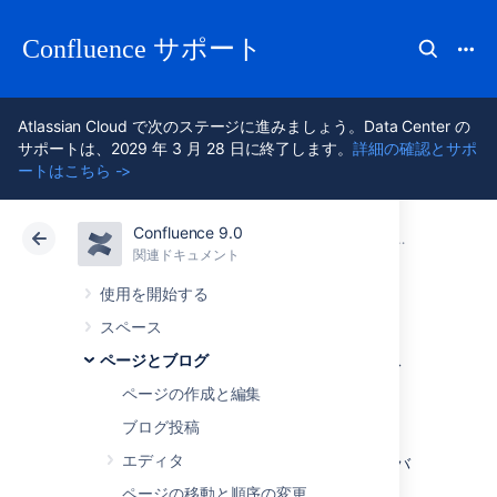
Confluence サポート
Atlassian Cloud で次のステージに進みましょう。Data Center の
サポートは、2029 年 3 月 28 日に終了します。
詳細の確認とサポ
ートはこちら ->
Confluence 9.0
アトラシアン サポート
Confluence 9.0
関連ドキュメント
ページとブロ
関連ドキュメント
クラウド
Data Center 9.0
使用を開始する
スペース
ページの履歴とペ
ページとブログ
ージ比較ビュー
ページの作成と編集
ブログ投稿
エディタ
Confluence は、各ページの変更履歴を、新規バ
ージョンの作成とその修正ごとにトラックしま
ページの移動と順序の変更