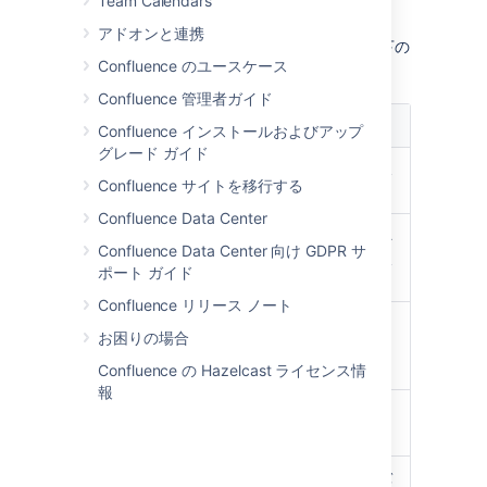
Team Calendars
pageId=12345.
アドオンと連携
ページの特定のバージョンを見る場合は、以下の
Confluence のユースケース
機能が有効です。
Confluence 管理者ガイド
機能
説明
Confluence インストールおよびアップ
グレード ガイド
最新バージ
ページの最新バージョンを見
Confluence サイトを移行する
ョン
る。
Confluence Data Center
現在のバー
現在見ているバージョンと
ペ
Confluence Data Center 向け GDPR サ
ジョンとの
ージの最新バージョンを比較
ポート ガイド
相違点
する。
Confluence リリース ノート
このバージ
ページのコンテンツを今見て
お困りの場合
ョンを復元
いる以前のバージョンに戻
す。
Confluence の Hazelcast ライセンス情
報
ページ履歴
ページバージョンのリストに
を表示
戻る。
<< 前へ
お
前のバージョンまたは次のバ