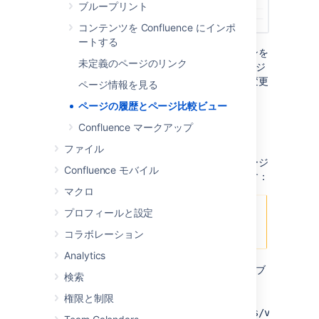
ブループリント
コンテンツを Confluence にインポ
ートする
各アバターをポイントすると、そのバージョンを
未定義のページのリンク
変更した人物の名前を表示します。1 つのページ
バージョンでそれぞれの人物が行った個々の変更
ページ情報を見る
を表示することはできません。
ページの履歴とページ比較ビュー
Confluence マークアップ
古いバージョンを見る
ファイル
ページの以前のバージョンを選択すると、ページ
Confluence モバイル
のトップにこのようなヘッダーが表示されます：
マクロ
プロフィールと設定
コラボレーション
Analytics
このページ バージョンを送信する場合は、ブ
検索
ラウザから URL をコピー アンド ペーストしま
す。リンクは次のような表示になります:
権限と制限
http://confluence.atlassian.com/pages/viewpage.