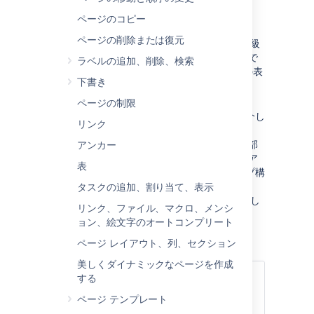
Confluence 保存形式
。Confluence は、
ページのコピー
ページのコンテンツとブログ投稿を
ページの削除または復元
XHTML ベースの形式で保管します。上級
ユーザーは、Confluence サイトの設定で
ラベルの追加、削除、検索
許可されていれば、ページの保存形式の表
下書き
示に加えて編集も可能です。
Wiki マークアップ。
Confluence では、
ページの制限
Wiki マークアップという省略コードを介し
リンク
たデータエントリが可能です。
Confluence 管理インターフェイスの一部
アンカー
でもコンテンツの定義では Wiki マークア
表
ップを使用できます。Wiki マークアップ構
文の説明は、「
タスクの追加、割り当て、表示
Confluence Wiki マークアップ
」を参照し
リンク、ファイル、マクロ、メンシ
てください。
ョン、絵文字のオートコンプリート
マクロの Wiki マークアップコード例は、各
マクロ
のドキュメントにあります。
ページ レイアウト、列、セクション
美しくダイナミックなページを作成
する
関連ページ
ページ テンプレート
マクロ