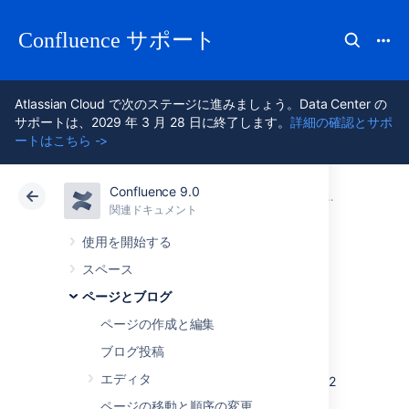
Confluence サポート
Atlassian Cloud で次のステージに進みましょう。Data Center の
サポートは、2029 年 3 月 28 日に終了します。
詳細の確認とサポ
ートはこちら ->
Confluence 9.0
アトラシアン サポート
Confluence 9.0
関連ドキュメント
ページとブロ
関連ドキュメント
クラウド
Data Center 9.0
使用を開始する
スペース
Confluence マーク
ページとブログ
アップ
ページの作成と編集
ブログ投稿
エディタ
このセクションでは、Confluence に存在する 2
種類のマークアップについて説明します。
ページの移動と順序の変更