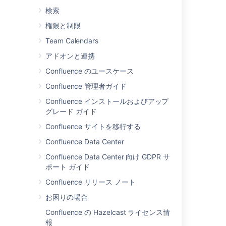
検索
Confluence Modernize
権限と制限
What is Confluence?
Team Calendars
Start navigating Confluence
アドオンと連携
Welcome to Confluence
Confluence のユースケース
Confluence 管理者ガイド
What is Confluence Cloud?
Confluence インストールおよびアップ
Remote Confluence Data Objects
グレード ガイド
Earn the Confluence Essentials certification
Confluence サイトを移行する
Confluence Setup Guide
Confluence Data Center
Confluence Data Center 向け GDPR サ
How to find the Character encoding of
ポート ガイド
Confluence from the Database.
Confluence リリース ノート
お困りの場合
Confluence の Hazelcast ライセンス情
報