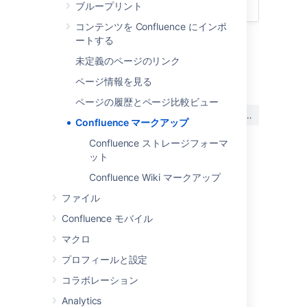
エディタ
ブループリント
コンテンツを Confluence にインポ
ートする
未定義のページのリンク
最終更新日 2024 年 7 月 30 日
ページ情報を見る
ページの履歴とページ比較ビュー
この内容はお役に立ちました
はい
いいえ
か?
Confluence マークアップ
Confluence ストレージフォーマ
ット
このセクションの項目
Confluence Wiki マークアップ
ファイル
Confluence ストレージフォーマット
Confluence モバイル
Confluence Wiki マークアップ
マクロ
プロフィールと設定
関連コンテンツ
コラボレーション
Analytics
Explore Confluence administration