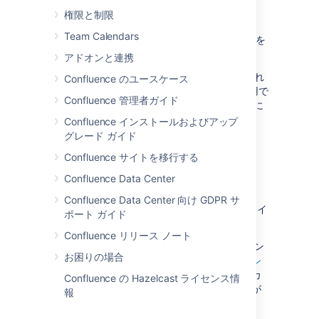
HTML Include マクロ
を使用して
権限と制限
Confluence に埋め込みます。
Team Calendars
ページの HTML コードと
HTML macro
を
使用します。
アドオンと連携
注: HTML マクロはすべてのサイトで有効化され
Confluence のユースケース
ているわけではありません。このマクロを使用で
Confluence 管理者ガイド
きるかどうかについては、Confluence 管理者に
お問合せください。
Confluence インストールおよびアップ
グレード ガイド
別の Wiki からのコンテン
Confluence サイトを移行する
Confluence Data Center
ツのインポート
Confluence Data Center 向け GDPR サ
Confluence では、別の wiki からコンテンツをイ
ポート ガイド
ンポートする方法を提供していません。
Confluence リリース ノート
下記のように、REST API を使用して独自のイン
お困りの場合
ポート ソリューションを構築したり、
アトラシ
アンのソリューション パートナー
と連携してカ
Confluence の Hazelcast ライセンス情
スタム ソリューションを開発したりすることが
報
できます。