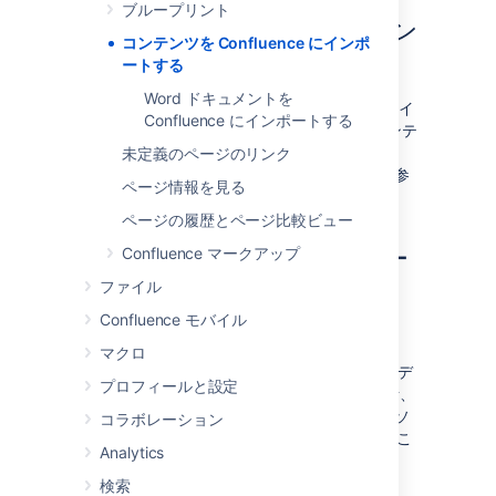
ブループリント
Microsoft Word 文書からコン
コンテンツを Confluence にインポ
テンツをインポートする
ートする
Word ドキュメントを
Office コネクターを使用すると、Word 文書をイ
Confluence にインポートする
ンポートしてページを作成できます。文書コンテ
ンツが Confluence ページにコピーされます。
未定義のページのリンク
Word 文書を Confluence にインポートする
を参
ページ情報を見る
照してください。
ページの履歴とページ比較ビュー
Confluence マークアップ
Web コンテンツをインポー
ファイル
トする
Confluence モバイル
ページに Web コンテンツを埋め込むには:
マクロ
Widget コネクタ マクロ
を使用して、ビデ
プロフィールと設定
オ、スライドショー、ツイッターの会話、
ドキュメントなど、他の Web サイトのソ
コラボレーション
ースを Confluence ページに表示させるこ
Analytics
とができます。
検索
外部の Web ページを