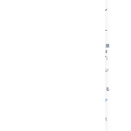
その他のコンテンツをイン
ポートする
非 Wiki マークアップを Confluence にインポー
トするには変換処理が必要です：
ベーシックフォーマットのテキストは直接
エディターに渡すことができます。Word
ドキュメントや Web ページもこれにあた
ります。
ディスクに保存された Confluence ページ
は
ディスクからインポートできます
。
Confluence WebDav Plugin を使用する
と、ファイルをまとめてアップロードする
ことが可能です。「
ページの作業のために WebDAV クライア
ントを利用する
」を参照してください
。
Confluence API
を使用して独自のインポ
ート ソリューションを構築します。