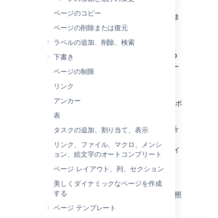
テキストや画像など既存のコンテンツを
ページのコピー
Confluence にインポートする方法は多数ありま
す。
ページの削除または復元
ラベルの追加、削除、検索
他の Confluence サイトから
下書き
コンテンツをインポートす
ページの制限
る
リンク
アンカー
他の Confluence サイトからコンテンツをインポ
ートするには：
表
Confluence サイト全体のバックアップを
タスクの追加、割り当て、表示
インポートする
リンク、ファイル、マクロ、メンシ
個々のスペースの XML エクスポートをイ
ョン、絵文字のオートコンプリート
ンポートする。ページ履歴、添付ファイ
ページ レイアウト、列、セクション
ル、ページ コンテンツが復元されます。
美しくダイナミックなページを作成
詳細については、「
サイトを復元する
」と「
する
「1 つまたは複数のスペースを復元する
」を参照
してください。
ページ テンプレート