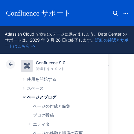
Confluence サポート
Atlassian Cloud で次のステージに進みましょう。Data Center の
サポートは、2029 年 3 月 28 日に終了します。
詳細の確認とサポ
ートはこちら ->
Confluence 9.0
アトラシアン サポート
Confluence 9.0
関連ドキュメント
ページとブロ
関連ドキュメント
クラウド
Data Center 9.0
使用を開始する
スペース
コンテンツを
ページとブログ
Confluence にイン
ページの作成と編集
ブログ投稿
ポートする
エディタ
ページの移動と順序の変更