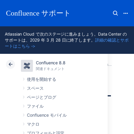
Confluence サポート
Atlassian Cloud で次のステージに進みましょう。Data Center の
サポートは、2029 年 3 月 28 日に終了します。
詳細の確認とサポ
ートはこちら ->
Confluence 8.8
アトラシアン サポート
Confluence 8.8
関連ドキュメント
Confluence のユースケース
関連ドキュメント
クラウド
Data Center 8.8
使用を開始する
スペース
ソフトウェア チー
ページとブログ
ムのための
ファイル
Confluence モバイル
Confluence
マクロ
プロフィールと設定