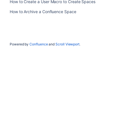
How to Create a User Macro to Create Spaces
How to Archive a Confluence Space
Powered by
Confluence
and
Scroll Viewport
.