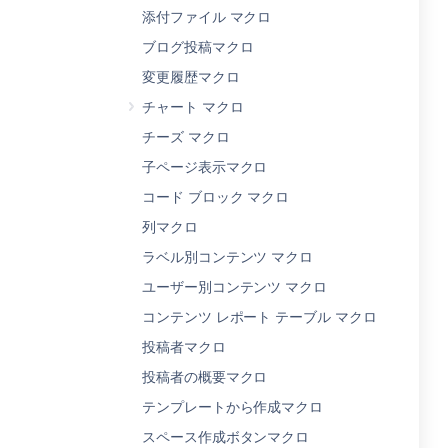
添付ファイル マクロ
ブログ投稿マクロ
変更履歴マクロ
チャート マクロ
チーズ マクロ
子ページ表示マクロ
コー​ド ブロック マクロ
列マクロ
ラベル別コンテンツ マクロ
ユーザー別コンテンツ マクロ
コンテンツ レポート テーブル マクロ
投稿者マクロ
投稿者の概要マクロ
テンプレートから作成マクロ
スペース作成ボタンマクロ