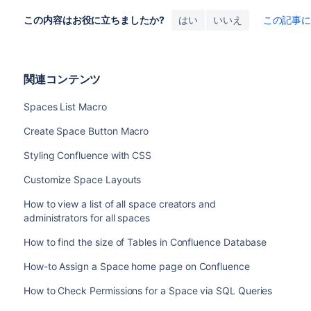
この内容はお役に立ちましたか?
はい
いいえ
この記事
関連コンテンツ
Spaces List Macro
Create Space Button Macro
Styling Confluence with CSS
Customize Space Layouts
How to view a list of all space creators and
administrators for all spaces
How to find the size of Tables in Confluence Database
How-to Assign a Space home page on Confluence
How to Check Permissions for a Space via SQL Queries