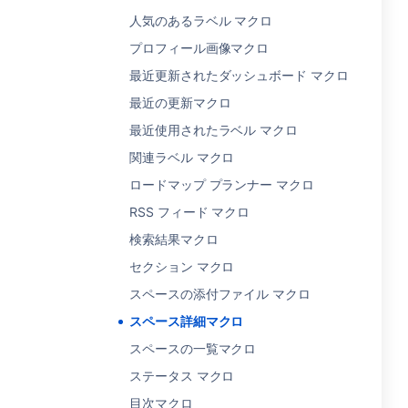
人気のあるラベル マクロ
プロフィール画像マクロ
最近更新されたダッシュボード マクロ
最近の更新マクロ
最近使用されたラベル マクロ
関連ラベル マクロ
ロードマップ プランナー マクロ
RSS フィード マクロ
検索結果マクロ
セクション マクロ
スペースの添付ファイル マクロ
スペース詳細マクロ
スペースの一覧マクロ
ステータス マクロ
目次マクロ