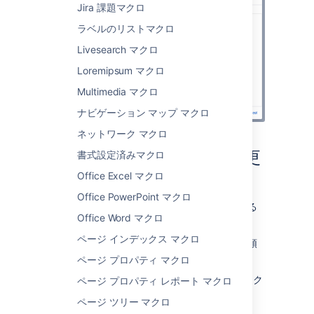
Jira 課題マクロ
ラベルのリストマクロ
Livesearch マクロ
Loremipsum マクロ
Multimedia マクロ
ナビゲーション マップ マクロ
ネットワーク マクロ
書式設定済みマクロ
マクロ パラメーターを変更
Office Excel マクロ
する
Office PowerPoint マクロ
マクロ パラメーターは、マクロの動作を変える
Office Word マクロ
ために使用します。
ページ インデックス マクロ
マクロ パラメーターを変更するには、次の手順
を実行します。
ページ プロパティ マクロ
エディタでマクロのプレースホルダーをク
ページ プロパティ レポート マクロ
リックし、[
編集
] を選択します。
ページ ツリー マクロ