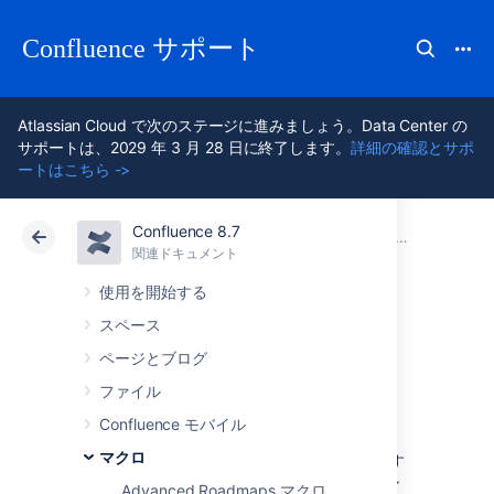
Confluence サポート
Atlassian Cloud で次のステージに進みましょう。Data Center の
サポートは、2029 年 3 月 28 日に終了します。
詳細の確認とサポ
ートはこちら ->
Confluence 8.7
アトラシアン サポート
Confluence 8.7
関連ドキュメント
マクロ
関連ドキュメント
クラウド
Data Center 8.7
使用を開始する
スペース
ユーザー別コンテ
ページとブログ
ンツ マクロ
ファイル
Confluence モバイル
マクロ
ユーザー別コンテンツ マクロをページに追加す
ると、スペース、ページ、ブログ投稿、コメン
Advanced Roadmaps マクロ